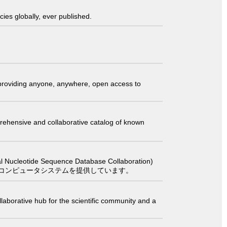
ies globally, ever published.
t providing anyone, anywhere, open access to
comprehensive and collaborative catalog of known
 Sequence Database Collaboration)
コンピュータシステムを提供しています。
laborative hub for the scientific community and a