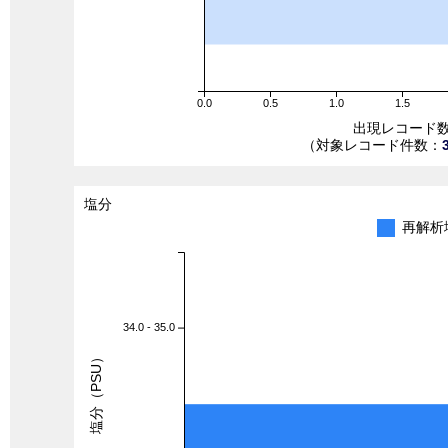
0.0
0.5
1.0
1.5
出現レコード
（対象レコード件数：
塩分
再解析
34.0 - 35.0
塩分（PSU）