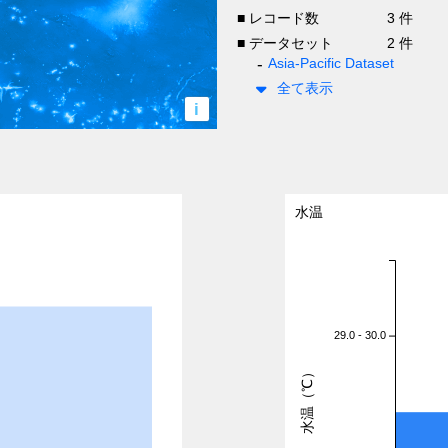
■ レコード数
3 件
■ データセット
2 件
Asia-Pacific Dataset
全て表示
i
水温
29.0 - 30.0
水温（℃）