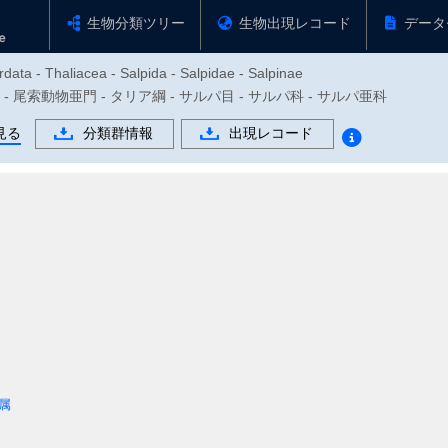
生物分類ツリー
生物出現レコード
データ
ata - Thaliacea - Salpida - Salpidae - Salpinae
物門 - 尾索動物亜門 - タリア綱 - サルパ目 - サルパ科 - サルパ亜科
見る
分類群情報
出現レコード
属