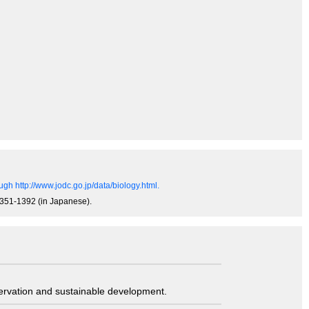
gh http://www.jodc.go.jp/data/biology.html.
 1351-1392 (in Japanese).
servation and sustainable development.