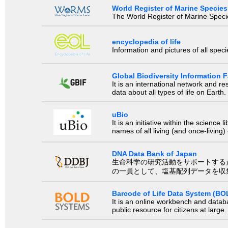
World Register of Marine Species
The World Register of Marine Species
encyclopedia of life
Information and pictures of all spec
Global Biodiversity Information Fa
It is an international network and 
data about all types of life on Earth.
uBio
It is an initiative within the scienc
names of all living (and once-living
DNA Data Bank of Japan
生命科学の研究活動をサポートするために、国際塩基
の一員として、塩基配列データを収
Barcode of Life Data System (BO
It is an online workbench and datab
public resource for citizens at large.