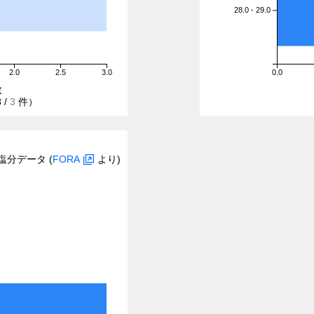
28.0 - 29.0
2.0
2.5
3.0
0.0
数
3
/
3
件）
塩分データ (
FORA
より)