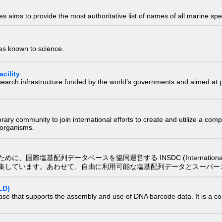
 aims to provide the most authoritative list of names of all marine spec
ies known to science.
cility
research infrastructure funded by the world’s governments and aimed a
e library community to join international efforts to create and utilize a 
) organisms.
配列データベースを協同運営する INSDC (International Nucleotide
集しています。あわせて、自由に利用可能な塩基配列データとスーパー
LD)
ase that supports the assembly and use of DNA barcode data. It is a col