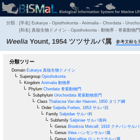
分類 :
[学名] Eukarya - Opisthokonta - Animalia - Chordata - Urochord
[和名] 真核生物ドメイン - Opisthokonta - 動物界 - 脊索動
Weelia
Yount, 1954
ツツサルパ属
参考文献を
分類ツリー
Domain
Eukarya
真核生物ドメイン
Supergroup
Opisthokonta
Kingdom
Animalia
動物界
Phylum
Chordata
脊索動物門
Subphylum
Urochordata
尾索動物亜門
Class
Thaliacea
Van der Haeven, 1850
タリア綱
Order
Salpida
Forbes, 1853
サルパ目
Family
Salpidae
サルパ科
Subfamily
Salpinae
サルパ亜科
Genus
Brooksia
Metcalf, 1918
クチバシサルパ
Genus
Ihlea
ハンモンサルパ属
Genus
Metcalfina
ロッカクサルパ属