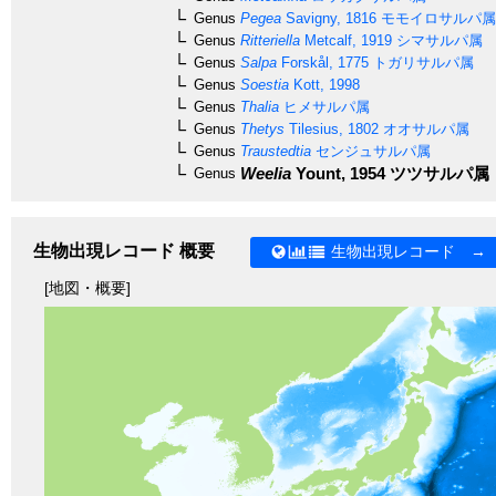
Genus
Pegea
Savigny, 1816
モモイロサルパ属
Genus
Ritteriella
Metcalf, 1919
シマサルパ属
Genus
Salpa
Forskål, 1775
トガリサルパ属
Genus
Soestia
Kott, 1998
Genus
Thalia
ヒメサルパ属
Genus
Thetys
Tilesius, 1802
オオサルパ属
Genus
Traustedtia
センジュサルパ属
Weelia
Yount, 1954
ツツサルパ属
Genus
生物出現レコード 概要
生物出現レコード →
[地図・概要]