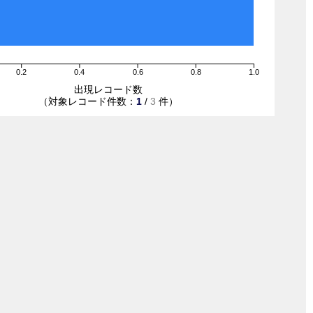
0.2
0.4
0.6
0.8
1.0
出現レコード数
（対象レコード件数：
1
/
3
件）