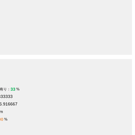
33
有り：
%
333333
6.916667
 m
00
%