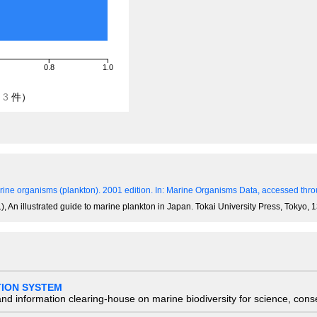
0.8
1.0
/
3
件）
ine organisms (plankton). 2001 edition.
In: Marine Organisms Data, accessed throu
), An illustrated guide to marine plankton in Japan. Tokai University Press, Tokyo,
TION SYSTEM
nd information clearing-house on marine biodiversity for science, con