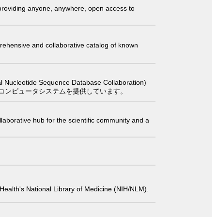
t providing anyone, anywhere, open access to
comprehensive and collaborative catalog of known
 Sequence Database Collaboration)
コンピュータシステムを提供しています。
laborative hub for the scientific community and a
 of Health's National Library of Medicine (NIH/NLM).