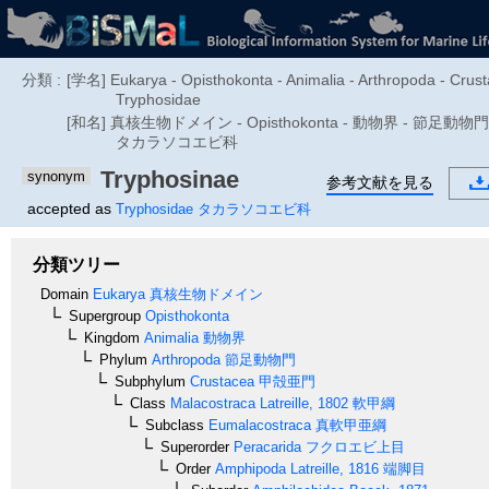
分類 :
[学名] Eukarya - Opisthokonta - Animalia - Arthropoda - Crust
Tryphosidae
[和名] 真核生物ドメイン - Opisthokonta - 動物界 - 節足動物門 
タカラソコエビ科
Tryphosinae
synonym
参考文献を見る
accepted as
Tryphosidae
タカラソコエビ科
分類ツリー
Domain
Eukarya
真核生物ドメイン
Supergroup
Opisthokonta
Kingdom
Animalia
動物界
Phylum
Arthropoda
節足動物門
Subphylum
Crustacea
甲殻亜門
Class
Malacostraca
Latreille, 1802
軟甲綱
Subclass
Eumalacostraca
真軟甲亜綱
Superorder
Peracarida
フクロエビ上目
Order
Amphipoda
Latreille, 1816
端脚目