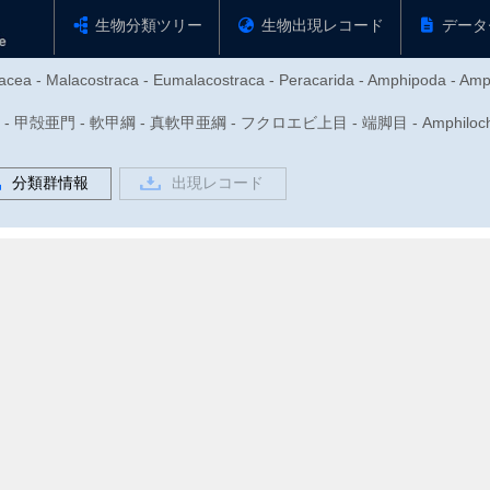
生物分類ツリー
生物出現レコード
データ
acea - Malacostraca - Eumalacostraca - Peracarida - Amphipoda - Amph
- 甲殻亜門 - 軟甲綱 - 真軟甲亜綱 - フクロエビ上目 - 端脚目 - Amphilochid
分類群情報
出現レコード