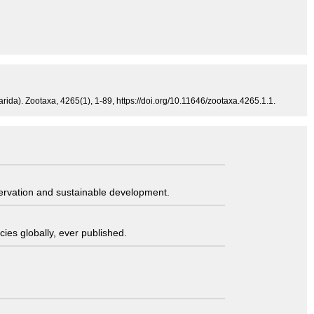
arida). Zootaxa, 4265(1), 1-89, https://doi.org/10.11646/zootaxa.4265.1.1.
servation and sustainable development.
ies globally, ever published.