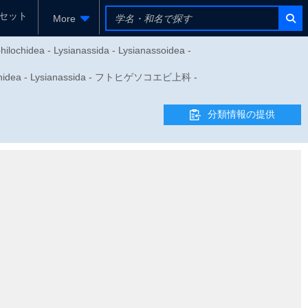
セット
More
ilochidea - Lysianassida - Lysianassoidea -
ea - Lysianassida - フトヒゲソコエビ上科 -
分類情報の提供