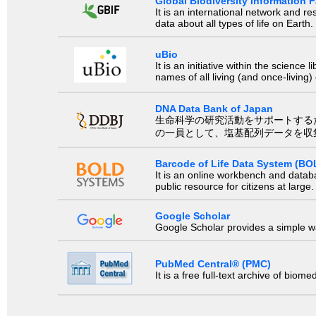
Global Biodiversity Information Fa
It is an international network and 
data about all types of life on Earth.
uBio
It is an initiative within the scienc
names of all living (and once-living
DNA Data Bank of Japan
生命科学の研究活動をサポートするために、国際塩基
の一員として、塩基配列データを収
Barcode of Life Data System (BO
It is an online workbench and datab
public resource for citizens at large.
Google Scholar
Google Scholar provides a simple way
PubMed Central® (PMC)
It is a free full-text archive of biom