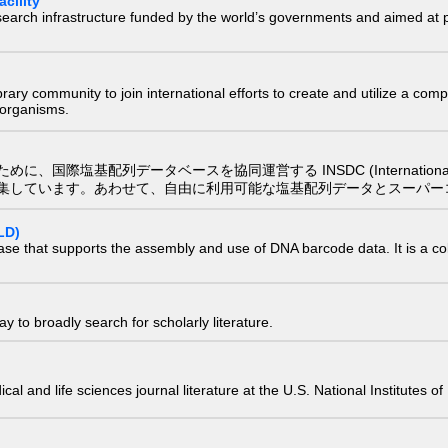
cility
research infrastructure funded by the world’s governments and aimed a
e library community to join international efforts to create and utilize a 
) organisms.
配列データベースを協同運営する INSDC (International Nucleotide
集しています。あわせて、自由に利用可能な塩基配列データとスーパー
LD)
ase that supports the assembly and use of DNA barcode data. It is a col
 to broadly search for scholarly literature.
edical and life sciences journal literature at the U.S. National Institutes