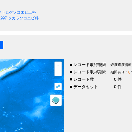
フトヒゲソコエビ上科
1997
タカラソコエビ科
+
■ レコード取得範囲
緯度経度情報
–
■ レコード取得期間
0
期間有り：
■ レコード数
0 件
⤢
■ データセット
0 件