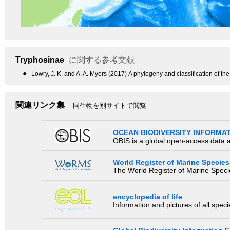
Tryphosinae
に関する参考文献
●
Lowry, J. K. and A. A. Myers (2017) A phylogeny and classification of th
関連リンク集
同生物を別サイトで閲覧
OCEAN BIODIVERSITY INFORMA
OBIS is a global open-access data a
World Register of Marine Species
The World Register of Marine Species
encyclopedia of life
Information and pictures of all spec