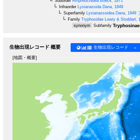
Suborder
Amphilochidea
Boeck, 1871
Infraorder
Lysianassida
Dana, 1849
Superfamily
Lysianassoidea
Dana, 1849
Family
Tryphosidae
Lowry & Stoddart, 
Tryphosinae
synonym
Subfamily
生物出現レコード 概要
生物出現レコード →
[地図・概要]