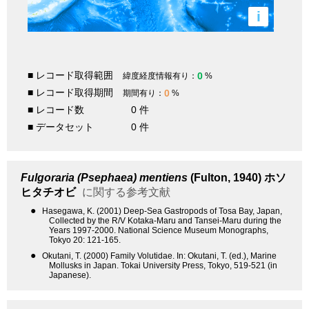
i
■ レコード取得範囲
0
緯度経度情報有り：
%
■ レコード取得期間
0
期間有り：
%
■ レコード数
0 件
■ データセット
0 件
Fulgoraria (Psephaea) mentiens
(Fulton, 1940)
ホソ
ヒタチオビ
に関する参考文献
●
Hasegawa, K. (2001) Deep-Sea Gastropods of Tosa Bay, Japan,
Collected by the R/V Kotaka-Maru and Tansei-Maru during the
Years 1997-2000. National Science Museum Monographs,
Tokyo 20: 121-165.
●
Okutani, T. (2000) Family Volutidae. In: Okutani, T. (ed.), Marine
Mollusks in Japan. Tokai University Press, Tokyo, 519-521 (in
Japanese).