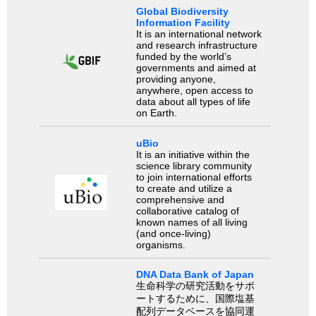
Global Biodiversity
Information Facility
It is an international network
and research infrastructure
funded by the world’s
governments and aimed at
providing anyone,
anywhere, open access to
data about all types of life
on Earth.
uBio
It is an initiative within the
science library community
to join international efforts
to create and utilize a
comprehensive and
collaborative catalog of
known names of all living
(and once-living)
organisms.
DNA Data Bank of Japan
生命科学の研究活動をサポ
ートするために、国際塩基
配列データベースを協同運