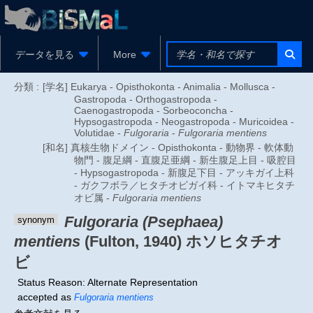
データを見る
More
分類 :
[学名] Eukarya - Opisthokonta - Animalia - Mollusca -
Gastropoda - Orthogastropoda -
Caenogastropoda - Sorbeoconcha -
Hypsogastropoda - Neogastropoda - Muricoidea -
Volutidae -
Fulgoraria
-
Fulgoraria mentiens
[和名] 真核生物ドメイン - Opisthokonta - 動物界 - 軟体動
物門 - 腹足綱 - 直腹足亜綱 - 新生腹足上目 - 吸腔目
- Hypsogastropoda - 新腹足下目 - アッキガイ上科
- ガクフボラ／ヒタチオビガイ科 - イトマキヒタチ
オビ属 -
Fulgoraria mentiens
Fulgoraria (Psephaea)
synonym
mentiens
(Fulton, 1940)
ホソヒタチオ
ビ
Status Reason: Alternate Representation
accepted as
Fulgoraria mentiens