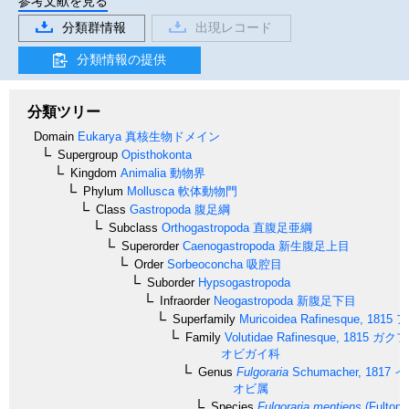
参考文献を見る
分類群情報
出現レコード
分類情報の提供
分類ツリー
Domain
Eukarya
真核生物ドメイン
Supergroup
Opisthokonta
Kingdom
Animalia
動物界
Phylum
Mollusca
軟体動物門
Class
Gastropoda
腹足綱
Subclass
Orthogastropoda
直腹足亜綱
Superorder
Caenogastropoda
新生腹足上目
Order
Sorbeoconcha
吸腔目
Suborder
Hypsogastropoda
Infraorder
Neogastropoda
新腹足下目
Superfamily
Muricoidea
Rafinesque, 1815
ア
Family
Volutidae
Rafinesque, 1815
ガクフ
オビガイ科
Genus
Fulgoraria
Schumacher, 1817
イ
オビ属
Species
Fulgoraria mentiens
(Fulton,