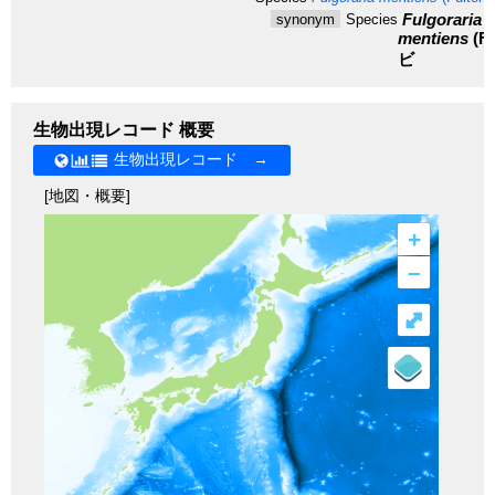
Fulgoraria 
synonym
Species
mentiens
(Fu
ビ
生物出現レコード 概要
生物出現レコード →
[地図・概要]
+
–
⤢