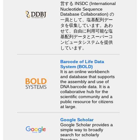
営する INSDC (International
Nucleotide Sequence
Database Collaboration) の
一員として、塩基配列デー
タを収集しています。あわ
せて、自由に利用可能な塩
基配列データとスーパーコ
ンピュータシステムを提供
しています。
Barcode of Life Data
System (BOLD)
It is an online workbench
and database that supports
the assembly and use of
DNA barcode data. It is a
collaborative hub for the
scientific community and a
public resource for citizens
at large.
Google Scholar
Google Scholar provides a
simple way to broadly
search for scholarly
literature.