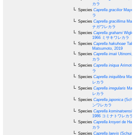
カラ
Species
Caprella gracilior
Mayer,
ラ
Species
Caprella gracillima
Maye
ナガワレカラ
Species
Caprella grahami
Wigley
1966
ミサキワレカラ
Species
Caprella hakuhoae
Take
Matsumoto, 2019
Species
Caprella imaii
Utinomi, 
カラ
Species
Caprella iniqua
Arimoto,
ラ
Species
Caprella iniquilibra
Maye
レカラ
Species
Caprella irregularis
Maye
レカラ
Species
Caprella japonica
(Schur
ンワレカラ
Species
Caprella kominatoensis
1986
コミナトワレカラ
Species
Caprella kroyeri
de Haan
カラ
Species
Caprella laevis
(Schurin