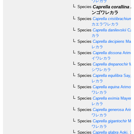
ワレカラ
Caprella corallina
Ar
Species
ンゴワレカラ
Species
Caprella cristibrachium
カエラワレカラ
Species
Caprella danilevskii
Cze
カラ
Species
Caprella decipiens
Maye
レカラ
Species
Caprella dissona
Arimot
イワレカラ
Species
Caprella drepanochir
Ma
シワレカラ
Species
Caprella equilibra
Say, 
レカラ
Species
Caprella equina
Arimoto
ワレカラ
Species
Caprella eximia
Mayer, 
レカラ
Species
Caprella generosa
Arimo
ワレカラ
Species
Caprella gigantochir
May
ワレカラ
Species
Caprella glabra
Aoki, 1