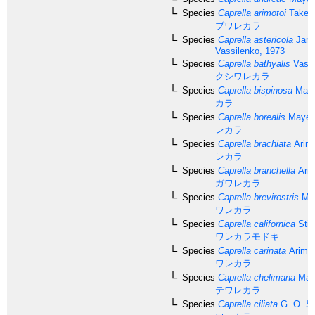
Species
Caprella arimotoi
Takeuc
ブワレカラ
Species
Caprella astericola
Jank
Vassilenko, 1973
Species
Caprella bathyalis
Vassi
クシワレカラ
Species
Caprella bispinosa
Maye
カラ
Species
Caprella borealis
Mayer,
レカラ
Species
Caprella brachiata
Arimo
レカラ
Species
Caprella branchella
Arim
ガワレカラ
Species
Caprella brevirostris
May
ワレカラ
Species
Caprella californica
Stim
ワレカラモドキ
Species
Caprella carinata
Arimot
ワレカラ
Species
Caprella chelimana
Maye
テワレカラ
Species
Caprella ciliata
G. O. Sa