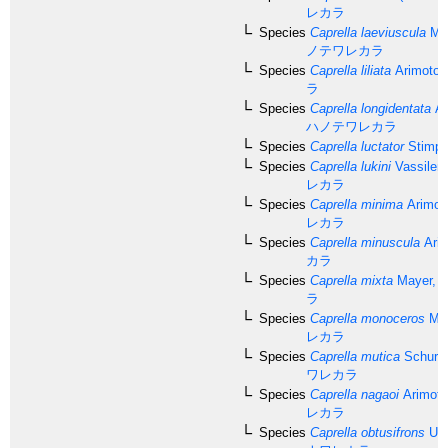
レカラ
Species
Caprella laeviuscula
May
ノテワレカラ
Species
Caprella liliata
Arimoto,
ラ
Species
Caprella longidentata
Ar
ハノテワレカラ
Species
Caprella luctator
Stimps
Species
Caprella lukini
Vassilen
レカラ
Species
Caprella minima
Arimot
レカラ
Species
Caprella minuscula
Arim
カラ
Species
Caprella mixta
Mayer, 1
ラ
Species
Caprella monoceros
May
レカラ
Species
Caprella mutica
Schurin
ワレカラ
Species
Caprella nagaoi
Arimoto
レカラ
Species
Caprella obtusifrons
Uti