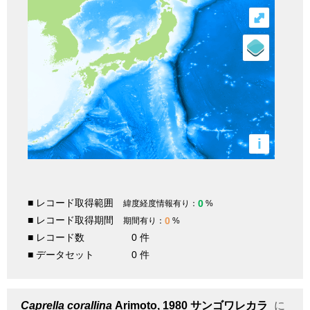
⤢
i
■ レコード取得範囲
0
緯度経度情報有り：
%
■ レコード取得期間
0
期間有り：
%
■ レコード数
0 件
■ データセット
0 件
Caprella corallina
Arimoto, 1980
サンゴワレカラ
に