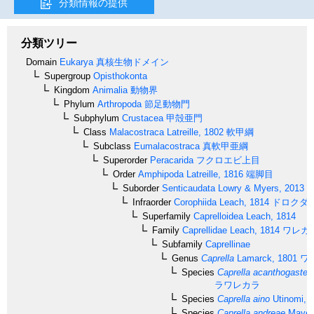
分類情報の提供
分類ツリー
Domain
Eukarya
真核生物ドメイン
Supergroup
Opisthokonta
Kingdom
Animalia
動物界
Phylum
Arthropoda
節足動物門
Subphylum
Crustacea
甲殻亜門
Class
Malacostraca
Latreille, 1802
軟甲綱
Subclass
Eumalacostraca
真軟甲亜綱
Superorder
Peracarida
フクロエビ上目
Order
Amphipoda
Latreille, 1816
端脚目
Suborder
Senticaudata
Lowry & Myers, 2013
Infraorder
Corophiida
Leach, 1814
ドロクダ
Superfamily
Caprelloidea
Leach, 1814
Family
Caprellidae
Leach, 1814
ワレカ
Subfamily
Caprellinae
Genus
Caprella
Lamarck, 1801
ワ
Species
Caprella acanthogaster
ラワレカラ
Species
Caprella aino
Utinomi, 
Species
Caprella andreae
Mayer,