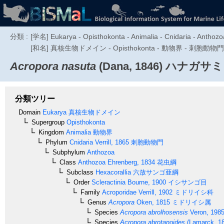
分類 :
[学名] Eukarya - Opisthokonta - Animalia - Cnidaria - Anthozoa
[和名] 真核生物ドメイン - Opisthokonta - 動物界 - 刺胞動
Acropora nasuta
(Dana, 1846)
ハナガサミ
分類ツリー
Domain
Eukarya
真核生物ドメイン
Supergroup
Opisthokonta
Kingdom
Animalia
動物界
Phylum
Cnidaria
Verrill, 1865
刺胞動物門
Subphylum
Anthozoa
Class
Anthozoa
Ehrenberg, 1834
花虫綱
Subclass
Hexacorallia
六放サンゴ亜綱
Order
Scleractinia
Bourne, 1900
イシサンゴ目
Family
Acroporidae
Verrill, 1902
ミドリイシ科
Genus
Acropora
Oken, 1815
ミドリイシ属
Species
Acropora abrolhosensis
Veron, 198
Species
Acropora abrotanoides
(Lamarck, 1