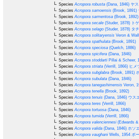
Species
Acropora robusta
(Dana, 1846)
ヤス
Species
Acropora samoensis
(Brook, 1891)
Species
Acropora sarmentosa
(Brook, 1892)
Species
Acropora secale
(Studer, 1878)
トゲ
Species
Acropora selago
(Studer, 1878)
タチ
Species
Acropora solitaryensis
Veron & Wall
Species
Acropora spathulata
(Brook, 1891)
Species
Acropora speciosa
(Quelch, 1886)
Species
Acropora spicifera
(Dana, 1846)
Species
Acropora stoddarti
Pillai & Scheer, 
Species
Acropora striata
(Verrill, 1866)
ヒメ
Species
Acropora subglabra
(Brook, 1891)
ホ
Species
Acropora subulata
(Dana, 1846)
Species
Acropora tanegashimensis
Veron, 1
Species
Acropora tenella
(Brook, 1892)
Species
Acropora tenuis
(Dana, 1846)
ウス
Species
Acropora teres
(Verrill, 1866)
Species
Acropora tortuosa
(Dana, 1846)
Species
Acropora tumida
(Verrill, 1866)
Species
Acropora valenciennesi
(Edwards & 
Species
Acropora valida
(Dana, 1846)
ホソ
Species
Acropora vaughani
Wells, 1954
ボー