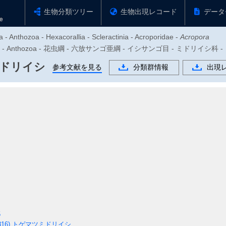
生物分類ツリー
生物出現レコード
データ
 - Anthozoa - Hexacorallia - Scleractinia - Acroporidae -
Acropora
物門 - Anthozoa - 花虫綱 - 六放サンゴ亜綱 - イシサンゴ目 - ミドリイシ科
ドリイシ
参考文献を見る
分類群情報
出現
5
816)
トゲマツミドリイシ