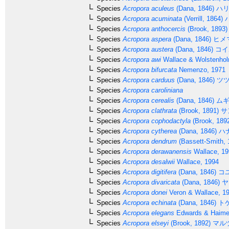
Species
Acropora aculeus
(Dana, 1846)
ハリ
Species
Acropora acuminata
(Verrill, 1864)
Species
Acropora anthocercis
(Brook, 1893)
Species
Acropora aspera
(Dana, 1846)
ヒメ
Species
Acropora austera
(Dana, 1846)
コイ
Species
Acropora awi
Wallace & Wolstenhol
Species
Acropora bifurcata
Nemenzo, 1971
Species
Acropora carduus
(Dana, 1846)
ツツ
Species
Acropora caroliniana
Species
Acropora cerealis
(Dana, 1846)
ムギ
Species
Acropora clathrata
(Brook, 1891)
サ
Species
Acropora cophodactyla
(Brook, 189
Species
Acropora cytherea
(Dana, 1846)
ハ
Species
Acropora dendrum
(Bassett-Smith, 
Species
Acropora derawanensis
Wallace, 19
Species
Acropora desalwii
Wallace, 1994
Species
Acropora digitifera
(Dana, 1846)
コ
Species
Acropora divaricata
(Dana, 1846)
ヤ
Species
Acropora donei
Veron & Wallace, 1
Species
Acropora echinata
(Dana, 1846)
ト
Species
Acropora elegans
Edwards & Haime
Species
Acropora elseyi
(Brook, 1892)
マル