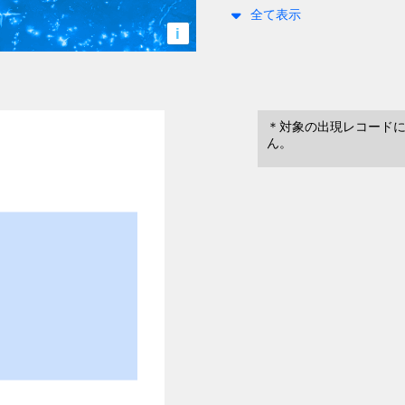
全て表示
i
＊対象の出現レコード
ん。