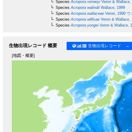
Species
Acropora verweyi
Veron & Wallace,
Species
Acropora walindii
Wallace, 1999
Species
Acropora wallaceae
Veron, 1990
ウ
Species
Acropora willisae
Veron & Wallace,
Species
Acropora yongei
Veron & Wallace, 
生物出現レコード 概要
生物出現レコード →
[地図・概要]