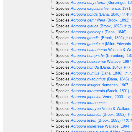
Species
Acropora eurystoma
(Klunzinger, 18
Species
Acropora exquisita
Nemenzo, 1971
Species
Acropora florida
(Dana, 1846)
サボ
Species
Acropora gemmifera
(Brook, 1892)
Species
Acropora glauca
(Brook, 1893)
ナカ
Species
Acropora globiceps
(Dana, 1846)
Species
Acropora grandis
(Brook, 1892)
クロ
Species
Acropora granulosa
(Milne Edwards
Species
Acropora halmaherae
Wallace & Wo
Species
Acropora hemprichii
(Ehrenberg, 18
Species
Acropora hoeksemai
Wallace, 1997
Species
Acropora horrida
(Dana, 1846)
ヤセ
Species
Acropora humilis
(Dana, 1846)
ツツ
Species
Acropora hyacinthus
(Dana, 1846)
Species
Acropora insignis
Nemenzo, 1967
Species
Acropora intermedia
(Brook, 1891)
Species
Acropora japonica
Veron, 2000
ニホ
Species
Acropora kimbeensis
Species
Acropora kirstyae
Veron & Wallace,
Species
Acropora latistella
(Brook, 1892)
キ
Species
Acropora listeri
(Brook, 1893)
リス
Species
Acropora loisetteae
Wallace, 1994