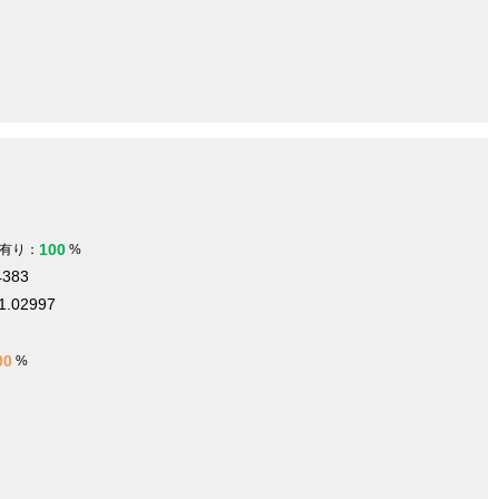
100
有り：
%
4383
1.02997
m
00
%