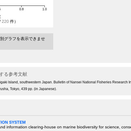
6
0.8
1.0
数
/
220
件）
別グラフを表示できませ
する参考文献
higaki Island, southwestern Japan. Bulletin of Nansei National Fisheries Research Ins
yusha, Tokyo, 439 pp. (in Japanese).
TION SYSTEM
nd information clearing-house on marine biodiversity for science, con