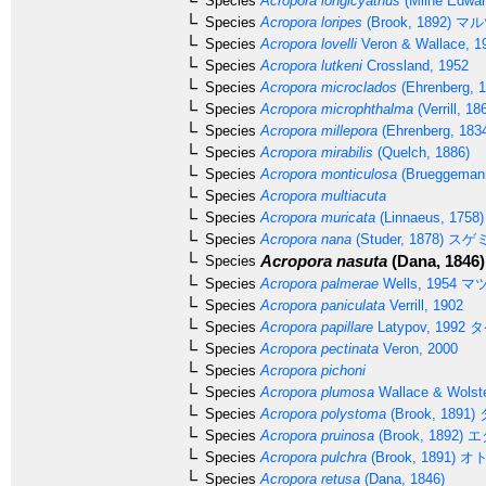
Species
Acropora longicyathus
(Milne Edwar
Species
Acropora loripes
(Brook, 1892)
マル
Species
Acropora lovelli
Veron & Wallace, 1
Species
Acropora lutkeni
Crossland, 1952
Species
Acropora microclados
(Ehrenberg, 1
Species
Acropora microphthalma
(Verrill, 18
Species
Acropora millepora
(Ehrenberg, 183
Species
Acropora mirabilis
(Quelch, 1886)
Species
Acropora monticulosa
(Brueggemann
Species
Acropora multiacuta
Species
Acropora muricata
(Linnaeus, 1758)
Species
Acropora nana
(Studer, 1878)
スゲ
Acropora nasuta
(Dana, 1846)
Species
Species
Acropora palmerae
Wells, 1954
マツ
Species
Acropora paniculata
Verrill, 1902
Species
Acropora papillare
Latypov, 1992
タ
Species
Acropora pectinata
Veron, 2000
Species
Acropora pichoni
Species
Acropora plumosa
Wallace & Wolst
Species
Acropora polystoma
(Brook, 1891)
Species
Acropora pruinosa
(Brook, 1892)
エ
Species
Acropora pulchra
(Brook, 1891)
オト
Species
Acropora retusa
(Dana, 1846)