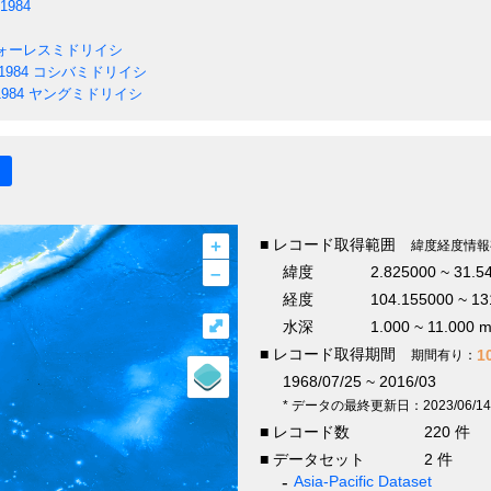
 1984
ォーレスミドリイシ
 1984
コシバミドリイシ
1984
ヤングミドリイシ
+
■ レコード取得範囲
緯度経度情報
–
緯度
2.825000 ~ 31.5
経度
104.155000 ~ 13
⤢
水深
1.000 ~ 11.000 
■ レコード取得期間
1
期間有り：
1968/07/25 ~ 2016/03
* データの最終更新日：2023/06/14
■ レコード数
220 件
■ データセット
2 件
Asia-Pacific Dataset