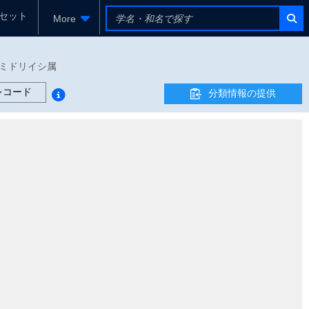
セット
More
 - ミドリイシ属
レコード
分類情報の提供