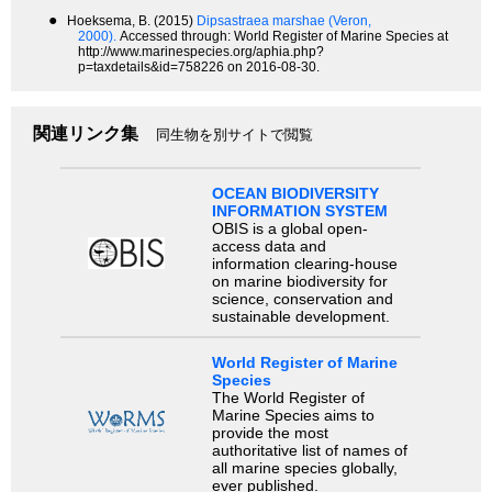
●
Hoeksema, B. (2015)
Dipsastraea marshae (Veron,
2000).
Accessed through: World Register of Marine Species at
http://www.marinespecies.org/aphia.php?
p=taxdetails&id=758226 on 2016-08-30.
関連リンク集
同生物を別サイトで閲覧
OCEAN BIODIVERSITY
INFORMATION SYSTEM
OBIS is a global open-
access data and
information clearing-house
on marine biodiversity for
science, conservation and
sustainable development.
World Register of Marine
Species
The World Register of
Marine Species aims to
provide the most
authoritative list of names of
all marine species globally,
ever published.