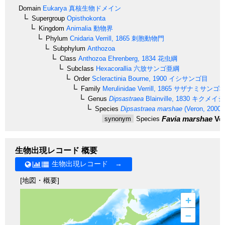
Domain
Eukarya
真核生物ドメイン
Supergroup
Opisthokonta
Kingdom
Animalia
動物界
Phylum
Cnidaria
Verrill, 1865
刺胞動物門
Subphylum
Anthozoa
Class
Anthozoa
Ehrenberg, 1834
花虫綱
Subclass
Hexacorallia
六放サンゴ亜綱
Order
Scleractinia
Bourne, 1900
イシサンゴ目
Family
Merulinidae
Verrill, 1865
サザナミサンゴ
Genus
Dipsastraea
Blainville, 1830
キクメイシ
Species
Dipsastraea marshae
(Veron, 2000)
Favia marshae
Ver
synonym
Species
生物出現レコード 概要
生物出現レコード →
[地図・概要]
+
–