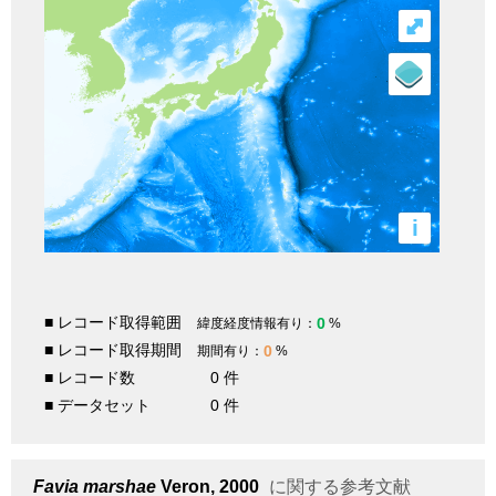
⤢
i
■ レコード取得範囲
0
緯度経度情報有り：
%
■ レコード取得期間
0
期間有り：
%
■ レコード数
0 件
■ データセット
0 件
Favia marshae
Veron, 2000
に関する参考文献