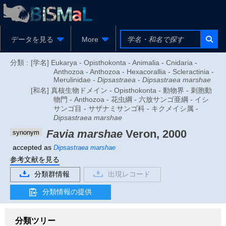
データを見る
More
分類 :
[学名] Eukarya - Opisthokonta - Animalia - Cnidaria -
Anthozoa - Anthozoa - Hexacorallia - Scleractinia -
Merulinidae -
Dipsastraea
-
Dipsastraea marshae
[和名] 真核生物ドメイン - Opisthokonta - 動物界 - 刺胞動
物門 - Anthozoa - 花虫綱 - 六放サンゴ亜綱 - イシ
サンゴ目 - サザナミサンゴ科 - キクメイシ属 -
Dipsastraea marshae
Favia marshae
Veron, 2000
synonym
accepted as
Dipsastraea marshae
参考文献を見る
分類群情報
出現レコード
分類情報の提供
分類ツリー