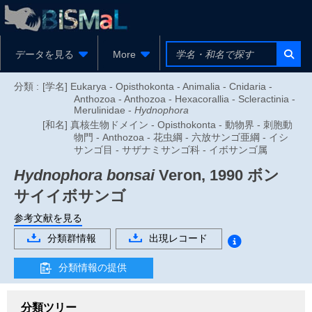
データを見る
More
分類 :
[学名] Eukarya - Opisthokonta - Animalia - Cnidaria -
Anthozoa - Anthozoa - Hexacorallia - Scleractinia -
Merulinidae -
Hydnophora
[和名] 真核生物ドメイン - Opisthokonta - 動物界 - 刺胞動
物門 - Anthozoa - 花虫綱 - 六放サンゴ亜綱 - イシ
サンゴ目 - サザナミサンゴ科 - イボサンゴ属
Hydnophora bonsai
Veron, 1990
ボン
サイイボサンゴ
参考文献を見る
分類群情報
出現レコード
分類情報の提供
分類ツリー