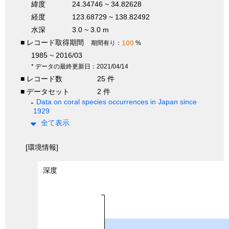
緯度
24.34746 ~ 34.82628
経度
123.68729 ~ 138.82492
水深
3.0 ~ 3.0 m
■ レコード取得期間
100
期間有り：
%
1985 ~ 2016/03
* データの最終更新日：2021/04/14
■ レコード数
25 件
■ データセット
2 件
Data on coral species occurrences in Japan since
1929
全て表示
[環境情報]
深度