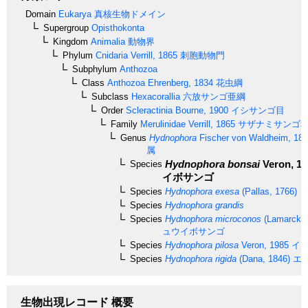
Domain
Eukarya
真核生物ドメイン
Supergroup
Opisthokonta
Kingdom
Animalia
動物界
Phylum
Cnidaria
Verrill, 1865
刺胞動物門
Subphylum
Anthozoa
Class
Anthozoa
Ehrenberg, 1834
花虫綱
Subclass
Hexacorallia
六放サンゴ亜綱
Order
Scleractinia
Bourne, 1900
イシサンゴ目
Family
Merulinidae
Verrill, 1865
サザナミサンゴ
Genus
Hydnophora
Fischer von Waldheim, 18
属
Hydnophora bonsai
Veron, 19
Species
イボサンゴ
Species
Hydnophora exesa
(Pallas, 1766)
ト
Species
Hydnophora grandis
Species
Hydnophora microconos
(Lamarck, 
ュウイボサンゴ
Species
Hydnophora pilosa
Veron, 1985
イボ
Species
Hydnophora rigida
(Dana, 1846)
エ
生物出現レコード 概要