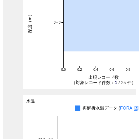
深度（m）
3 - 3
0.0
0.2
0.4
0.6
0.8
出現レコード数
（対象レコード件数：
1
/
25
件）
水温
再解析水温データ (
FORA