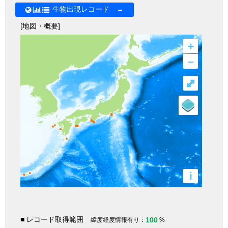
生物出現レコード →
[地図・概要]
+
–
⤢
i
■ レコード取得範囲
100
緯度経度情報有り：
%