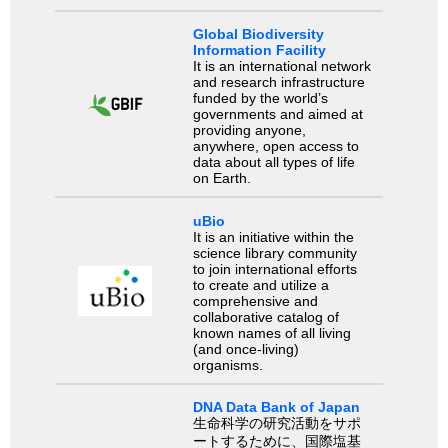
Global Biodiversity
Information Facility
It is an international network
and research infrastructure
funded by the world’s
governments and aimed at
providing anyone,
anywhere, open access to
data about all types of life
on Earth.
uBio
It is an initiative within the
science library community
to join international efforts
to create and utilize a
comprehensive and
collaborative catalog of
known names of all living
(and once-living)
organisms.
DNA Data Bank of Japan
生命科学の研究活動をサポ
ートするために、国際塩基