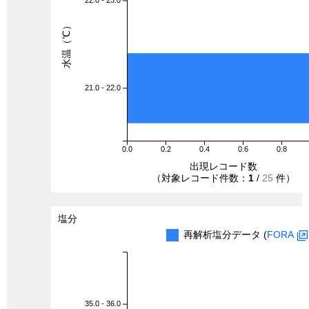
22.0 - 23.0
水温（℃）
21.0 - 22.0
0.0
0.2
0.4
0.6
0.8
出現レコード数
（対象レコード件数：
1
/
25
件）
塩分
再解析塩分データ (
FORA
35.0 - 36.0