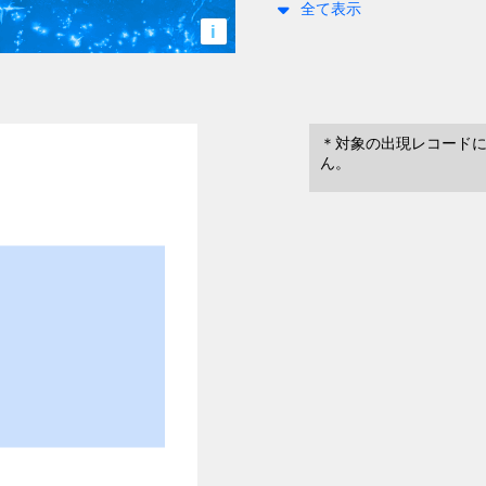
全て表示
i
＊対象の出現レコード
ん。