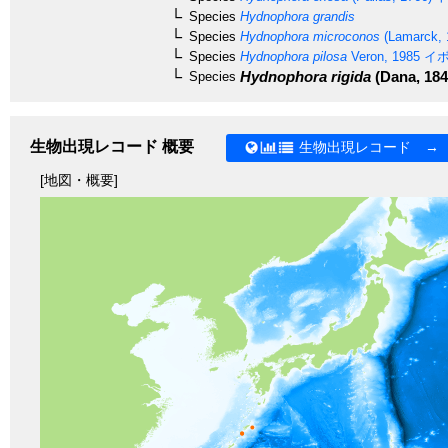
Species
Hydnophora grandis
Species
Hydnophora microconos
(Lamarck, 
Species
Hydnophora pilosa
Veron, 1985
イボ
Hydnophora rigida
(Dana, 184
Species
生物出現レコード 概要
生物出現レコード →
[地図・概要]