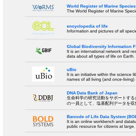
World Register of Marine Species
The World Register of Marine Species
encyclopedia of life
Information and pictures of all spec
Global Biodiversity Information Fa
It is an international network and 
data about all types of life on Earth.
uBio
It is an initiative within the scienc
names of all living (and once-living
DNA Data Bank of Japan
生命科学の研究活動をサポートするために、国際塩基
の一員として、塩基配列データを収
Barcode of Life Data System (BO
It is an online workbench and datab
public resource for citizens at large.