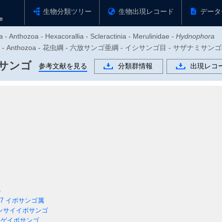
生物分類ツリー
生物出現レコード
データ
- Anthozoa - Hexacorallia - Scleractinia - Merulinidae -
Hydnophora
物門 - Anthozoa - 花虫綱 - 六放サンゴ亜綱 - イシサンゴ目 - サザナミサ
サンゴ
参考文献を見る
分類群情報
出現レコ
科
07
イボサンゴ属
ンサイイボサンゴ
ゲイボサンゴ