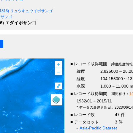
1816)
リュウキュウイボサンゴ
サンゴ
6)
エダイボサンゴ
+
■ レコード取得範囲
緯度経度情報
–
緯度
2.825000 ~ 28.2
経度
104.155000 ~ 13
⤢
水深
1.000 ~ 11.000 
■ レコード取得期間
1
期間有り：
1932/01 ~ 2015/11
* データの最終更新日：2023/06/14
■ レコード数
47 件
■ データセット
3 件
Asia-Pacific Dataset