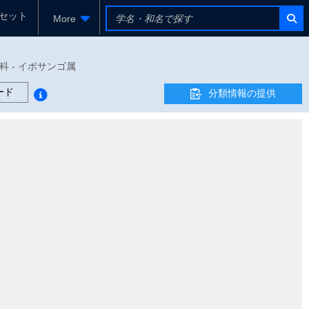
セット
More
ンゴ科 - イボサンゴ属
ード
分類情報の提供