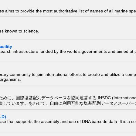
 aims to provide the most authoritative list of names of all marine spec
ies known to science.
cility
research infrastructure funded by the world’s governments and aimed a
e library community to join international efforts to create and utilize a 
) organisms.
配列データベースを協同運営する INSDC (International Nucleotide
集しています。あわせて、自由に利用可能な塩基配列データとスーパー
LD)
ase that supports the assembly and use of DNA barcode data. It is a col