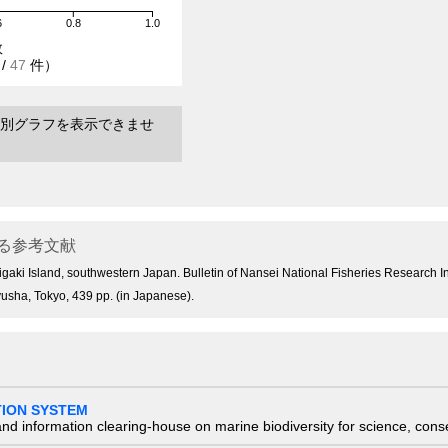
6
0.8
1.0
数
/
47
件）
別グラフを表示できませ
る参考文献
higaki Island, southwestern Japan. Bulletin of Nansei National Fisheries Research Ins
yusha, Tokyo, 439 pp. (in Japanese).
TION SYSTEM
nd information clearing-house on marine biodiversity for science, con