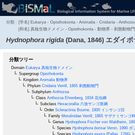
分類 :
[学名] Eukarya - Opisthokonta - Animalia - Cnidaria - Anthozoa 
[和名] 真核生物ドメイン - Opisthokonta - 動物界 - 刺胞動
Hydnophora rigida
(Dana, 1846)
エダイボ
分類ツリー
Domain
Eukarya
真核生物ドメイン
Supergroup
Opisthokonta
Kingdom
Animalia
動物界
Phylum
Cnidaria
Verrill, 1865
刺胞動物門
Subphylum
Anthozoa
Class
Anthozoa
Ehrenberg, 1834
花虫綱
Subclass
Hexacorallia
六放サンゴ亜綱
Order
Scleractinia
Bourne, 1900
イシサンゴ目
Family
Merulinidae
Verrill, 1865
サザナミサンゴ
Genus
Hydnophora
Fischer von Waldheim, 18
Species
Hydnophora bonsai
Veron, 1990
ボ
Species
Hydnophora exesa
(Pallas, 1766)
ト