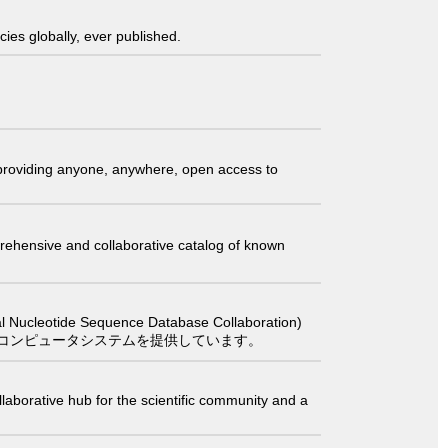
ies globally, ever published.
t providing anyone, anywhere, open access to
comprehensive and collaborative catalog of known
 Sequence Database Collaboration)
コンピュータシステムを提供しています。
laborative hub for the scientific community and a