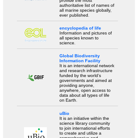
provide the most
authoritative list of names of
all marine species globally,
ever published.
encyclopedia of life
Information and pictures of
all species known to
science.
Global Biodiversity
Information Facility
It is an international network
and research infrastructure
funded by the world’s
governments and aimed at
providing anyone,
anywhere, open access to
data about all types of life
on Earth.
uBio
It is an initiative within the
science library community
to join international efforts
to create and utilize a
comprehensive and