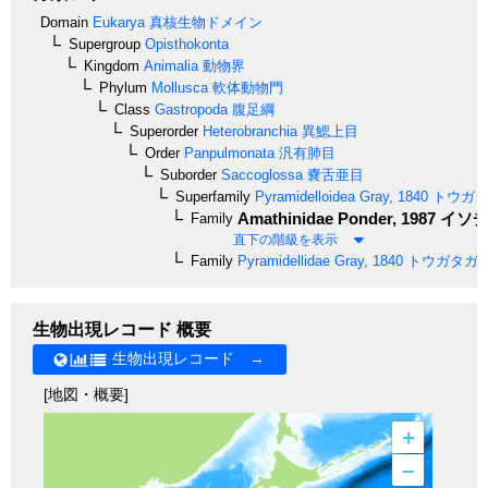
Domain
Eukarya
真核生物ドメイン
Supergroup
Opisthokonta
Kingdom
Animalia
動物界
Phylum
Mollusca
軟体動物門
Class
Gastropoda
腹足綱
Superorder
Heterobranchia
異鰓上目
Order
Panpulmonata
汎有肺目
Suborder
Saccoglossa
嚢舌亜目
Superfamily
Pyramidelloidea
Gray, 1840
トウガタ
Amathinidae
Ponder, 1987
イソチ
Family
直下の階級を表示
Family
Pyramidellidae
Gray, 1840
トウガタガ
生物出現レコード 概要
生物出現レコード →
[地図・概要]
+
–