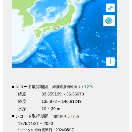
⤢
i
■ レコード取得範囲
72
緯度経度情報有り：
%
緯度
33.659199 ~ 36.36073
経度
135.972 ~ 140.61249
水深
10 ~ 30 m
■ レコード取得期間
77
期間有り：
%
1975/11/21 ~ 2020
* データの最終更新日：2024/05/17