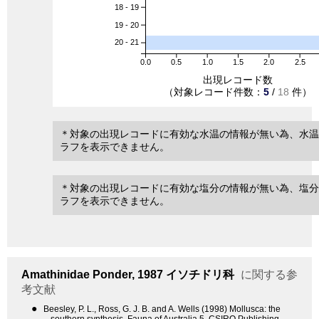
18 - 19
19 - 20
20 - 21
0.0
0.5
1.0
1.5
2.0
2.5
出現レコード数
（対象レコード件数：
5
/
18
件）
＊対象の出現レコードに有効な水温の情報が無い為、水温
ラフを表示できません。
＊対象の出現レコードに有効な塩分の情報が無い為、塩分
ラフを表示できません。
Amathinidae
Ponder, 1987
イソチドリ科
に関する参
考文献
●
Beesley, P. L., Ross, G. J. B. and A. Wells (1998) Mollusca: the