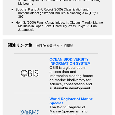
southern synthesis. Fauna of Australia 5. CSIRO Publishing,
Melbourne.
●
Bouchet P. and J.-P. Rocroi (2005) Classification and
nomenclator of gastropod families. Malacologia 47(1-2): 1-
397.
●
Hori, S. (2000) Family Amathinidae. In: Okutani, T. (ed.), Marine
Mollusks in Japan. Tokai University Press, Tokyo, 731 (in
Japanese).
関連リンク集
同生物を別サイトで閲覧
OCEAN BIODIVERSITY
INFORMATION SYSTEM
OBIS is a global open-
access data and
information clearing-house
on marine biodiversity for
science, conservation and
sustainable development.
World Register of Marine
Species
The World Register of
Marine Species aims to