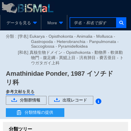
データを見る
More
分類 :
[学名] Eukarya - Opisthokonta - Animalia - Mollusca -
Gastropoda - Heterobranchia - Panpulmonata -
Saccoglossa - Pyramidelloidea
[和名] 真核生物ドメイン - Opisthokonta - 動物界 - 軟体動
物門 - 腹足綱 - 異鰓上目 - 汎有肺目 - 嚢舌亜目 - ト
ウガタガイ上科
Amathinidae
Ponder, 1987
イソチド
リ科
参考文献を見る
分類群情報
出現レコード
分類情報の提供
分類ツリー