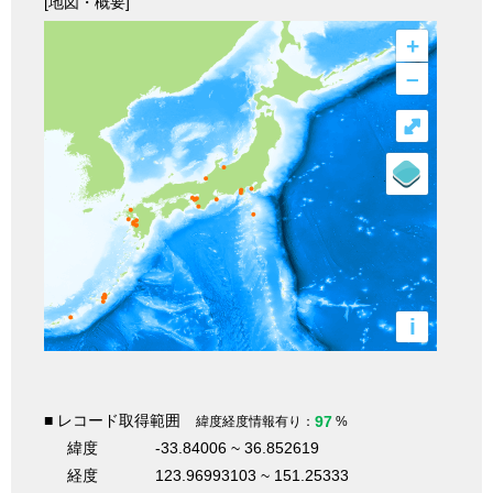
[地図・概要]
+
–
⤢
i
■ レコード取得範囲
97
緯度経度情報有り：
%
緯度
-33.84006 ~ 36.852619
経度
123.96993103 ~ 151.25333