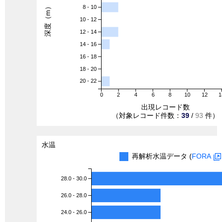
深度（m）
8 - 10
10 - 12
12 - 14
14 - 16
16 - 18
18 - 20
20 - 22
0
2
4
6
8
10
12
1
出現レコード数
（対象レコード件数：
39
/
93
件）
水温
再解析水温データ (
FORA
28.0 - 30.0
26.0 - 28.0
24.0 - 26.0