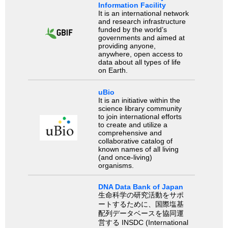
Information Facility
It is an international network
and research infrastructure
funded by the world’s
governments and aimed at
providing anyone,
anywhere, open access to
data about all types of life
on Earth.
uBio
It is an initiative within the
science library community
to join international efforts
to create and utilize a
comprehensive and
collaborative catalog of
known names of all living
(and once-living)
organisms.
DNA Data Bank of Japan
生命科学の研究活動をサポ
ートするために、国際塩基
配列データベースを協同運
営する INSDC (International