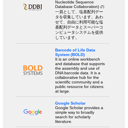
Nucleotide Sequence
Database Collaboration) の
一員として、塩基配列デー
タを収集しています。あわ
せて、自由に利用可能な塩
基配列データとスーパーコ
ンピュータシステムを提供
しています。
Barcode of Life Data
System (BOLD)
It is an online workbench
and database that supports
the assembly and use of
DNA barcode data. It is a
collaborative hub for the
scientific community and a
public resource for citizens
at large.
Google Scholar
Google Scholar provides a
simple way to broadly
search for scholarly
literature.