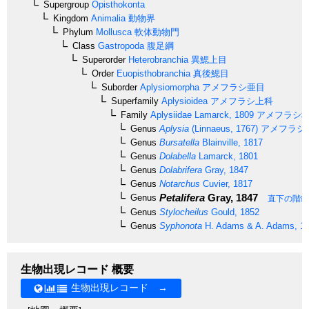
Supergroup
Opisthokonta
Kingdom
Animalia
動物界
Phylum
Mollusca
軟体動物門
Class
Gastropoda
腹足綱
Superorder
Heterobranchia
異鰓上目
Order
Euopisthobranchia
真後鰓目
Suborder
Aplysiomorpha
アメフラシ亜目
Superfamily
Aplysioidea
アメフラシ上科
Family
Aplysiidae
Lamarck, 1809
アメフラシ
Genus
Aplysia
(Linnaeus, 1767)
アメフラシ
Genus
Bursatella
Blainville, 1817
Genus
Dolabella
Lamarck, 1801
Genus
Dolabrifera
Gray, 1847
Genus
Notarchus
Cuvier, 1817
Petalifera
Gray, 1847
Genus
直下の階級
Genus
Stylocheilus
Gould, 1852
Genus
Syphonota
H. Adams & A. Adams, 1
生物出現レコード 概要
生物出現レコード →