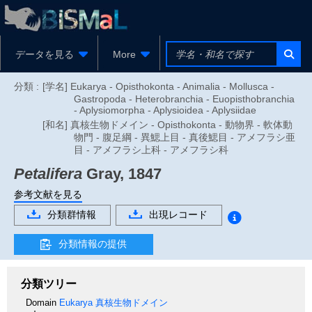
データを見る
More
分類 :
[学名] Eukarya - Opisthokonta - Animalia - Mollusca -
Gastropoda - Heterobranchia - Euopisthobranchia
- Aplysiomorpha - Aplysioidea - Aplysiidae
[和名] 真核生物ドメイン - Opisthokonta - 動物界 - 軟体動
物門 - 腹足綱 - 異鰓上目 - 真後鰓目 - アメフラシ亜
目 - アメフラシ上科 - アメフラシ科
Petalifera
Gray, 1847
参考文献を見る
分類群情報
出現レコード
分類情報の提供
分類ツリー
Domain
Eukarya
真核生物ドメイン