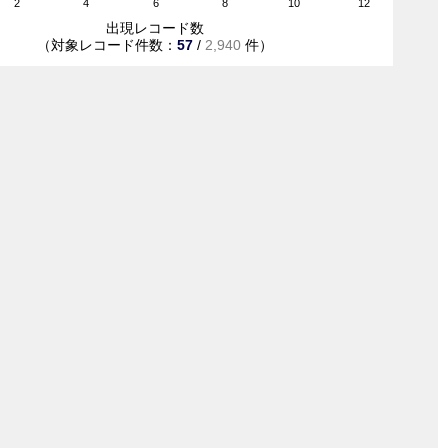
2
4
6
8
10
12
出現レコード数
（対象レコード件数：
57
/
2,940
件）