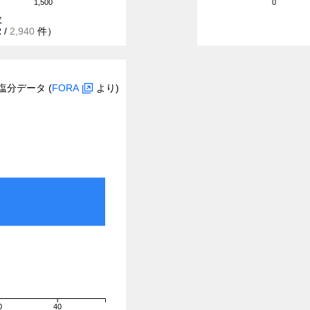
1,500
0
数
2
/
2,940
件）
塩分データ (
FORA
より)
0
40