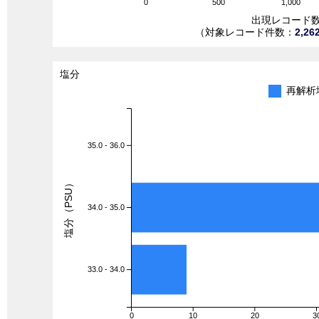
0
500
1,000
出現レコード
（対象レコード件数：
2,26
塩分
再解析
35.0 - 36.0
塩分（PSU）
34.0 - 35.0
33.0 - 34.0
0
10
20
3