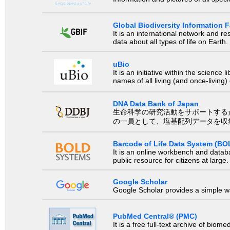
Global Biodiversity Information Fa
It is an international network and 
data about all types of life on Earth.
uBio
It is an initiative within the scienc
names of all living (and once-living
DNA Data Bank of Japan
生命科学の研究活動をサポートするために、国際塩基
の一員として、塩基配列データを収
Barcode of Life Data System (BO
It is an online workbench and datab
public resource for citizens at large.
Google Scholar
Google Scholar provides a simple way
PubMed Central® (PMC)
It is a free full-text archive of biom