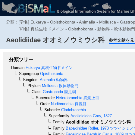
分類 :
[学名] Eukarya - Opisthokonta - Animalia - Mollusca - Gastrop
[和名] 真核生物ドメイン - Opisthokonta - 動物界 - 軟体動物門 - 腹
Aeolidiidae
オオミノウミウシ科
参考文献を見
分類ツリー
Domain
Eukarya
真核生物ドメイン
Supergroup
Opisthokonta
Kingdom
Animalia
動物界
Phylum
Mollusca
軟体動物門
Class
Gastropoda
腹足綱
Superorder
Heterobranchia
異鰓上目
Order
Nudibranchia
裸鰓目
Suborder
Cladobranchia
Superfamily
Aeolidioidea
Gray, 1827
Aeolidiidae
オオミノウミウシ科
Family
Family
Babakinidae
Roller, 1973
ツツイシミノ
Family
Facelinidae
Bergh in Carus, 1889
ヨツ