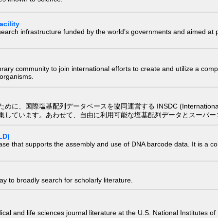
cility
research infrastructure funded by the world’s governments and aimed a
e library community to join international efforts to create and utilize a 
) organisms.
配列データベースを協同運営する INSDC (International Nucleotide
集しています。あわせて、自由に利用可能な塩基配列データとスーパー
LD)
ase that supports the assembly and use of DNA barcode data. It is a col
 to broadly search for scholarly literature.
edical and life sciences journal literature at the U.S. National Institutes