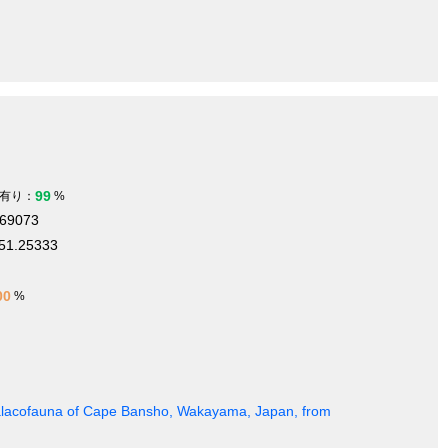
99
有り：
%
069073
51.25333
00
%
 Malacofauna of Cape Bansho, Wakayama, Japan, from