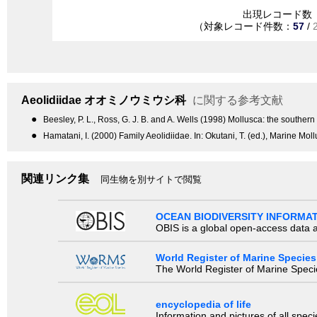
出現レコード数
（対象レコード件数：
57
/
Aeolidiidae
オオミノウミウシ科
に関する参考文献
●
Beesley, P. L., Ross, G. J. B. and A. Wells (1998) Mollusca: the souther
●
Hamatani, I. (2000) Family Aeolidiidae. In: Okutani, T. (ed.), Marine Mo
関連リンク集
同生物を別サイトで閲覧
OCEAN BIODIVERSITY INFORMA
OBIS is a global open-access data a
World Register of Marine Species
The World Register of Marine Species
encyclopedia of life
Information and pictures of all spec