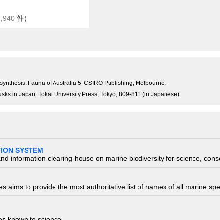
2,940
件）
n synthesis. Fauna of Australia 5. CSIRO Publishing, Melbourne.
llusks in Japan. Tokai University Press, Tokyo, 809-811 (in Japanese).
TION SYSTEM
nd information clearing-house on marine biodiversity for science, con
 aims to provide the most authoritative list of names of all marine spec
ies known to science.