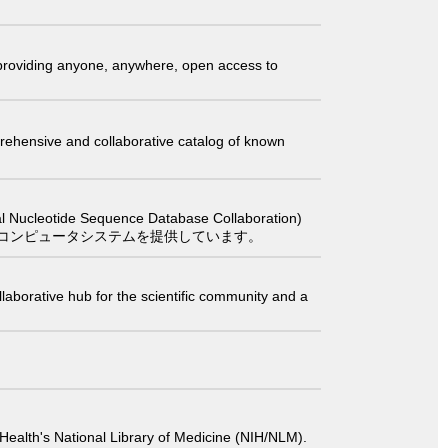
t providing anyone, anywhere, open access to
comprehensive and collaborative catalog of known
 Sequence Database Collaboration)
コンピュータシステムを提供しています。
laborative hub for the scientific community and a
 of Health's National Library of Medicine (NIH/NLM).