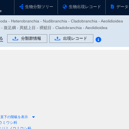
生物分類ツリー
生物出現レコード
データ
oda - Heterobranchia - Nudibranchia - Cladobranchia - Aeolidioidea
足綱 - 異鰓上目 - 裸鰓目 - Cladobranchia - Aeolidioidea
る
分類群情報
出現レコード
直下の階級を表示
ウミウシ科
スジミノウミウシ科