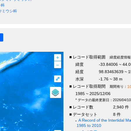
シ科
ウミウシ科
+
■ レコード取得範囲
緯度経度情報
–
緯度
-33.84006 ~ 44.
経度
98.83463639 ~ 1
⤢
水深
-1.76 ~ 38 m
■ レコード取得期間
1
期間有り：
1985 ~ 2025/12/06
* データの最終更新日：2026/04/10
■ レコード数
2,940 件
■ データセット
8 件
A Record of the Intertidal
1985 to 2010