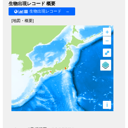
生物出現レコード 概要
生物出現レコード →
[地図・概要]
+
–
⤢
i