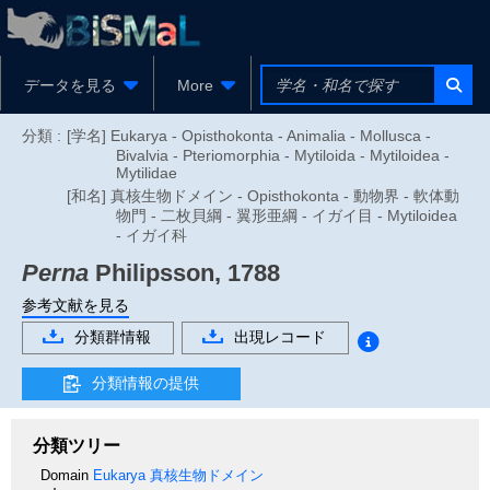
データを見る
More
分類 :
[学名] Eukarya - Opisthokonta - Animalia - Mollusca -
Bivalvia - Pteriomorphia - Mytiloida - Mytiloidea -
Mytilidae
[和名] 真核生物ドメイン - Opisthokonta - 動物界 - 軟体動
物門 - 二枚貝綱 - 翼形亜綱 - イガイ目 - Mytiloidea
- イガイ科
Perna
Philipsson, 1788
参考文献を見る
分類群情報
出現レコード
分類情報の提供
分類ツリー
Domain
Eukarya
真核生物ドメイン