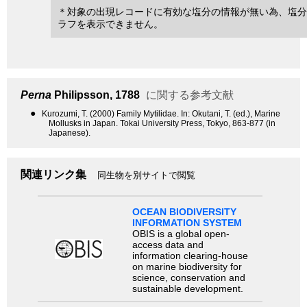
＊対象の出現レコードに有効な塩分の情報が無い為、塩分
ラフを表示できません。
Perna
Philipsson, 1788
に関する参考文献
●
Kurozumi, T. (2000) Family Mytilidae. In: Okutani, T. (ed.), Marine
Mollusks in Japan. Tokai University Press, Tokyo, 863-877 (in
Japanese).
関連リンク集
同生物を別サイトで閲覧
OCEAN BIODIVERSITY
INFORMATION SYSTEM
OBIS is a global open-
access data and
information clearing-house
on marine biodiversity for
science, conservation and
sustainable development.