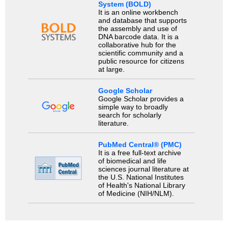
System (BOLD)
It is an online workbench
and database that supports
the assembly and use of
DNA barcode data. It is a
collaborative hub for the
scientific community and a
public resource for citizens
at large.
Google Scholar
Google Scholar provides a
simple way to broadly
search for scholarly
literature.
PubMed Central® (PMC)
It is a free full-text archive
of biomedical and life
sciences journal literature at
the U.S. National Institutes
of Health's National Library
of Medicine (NIH/NLM).