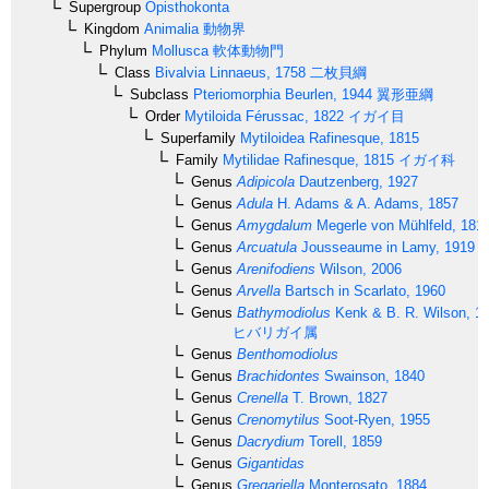
Supergroup
Opisthokonta
Kingdom
Animalia
動物界
Phylum
Mollusca
軟体動物門
Class
Bivalvia
Linnaeus, 1758
二枚貝綱
Subclass
Pteriomorphia
Beurlen, 1944
翼形亜綱
Order
Mytiloida
Férussac, 1822
イガイ目
Superfamily
Mytiloidea
Rafinesque, 1815
Family
Mytilidae
Rafinesque, 1815
イガイ科
Genus
Adipicola
Dautzenberg, 1927
Genus
Adula
H. Adams & A. Adams, 1857
Genus
Amygdalum
Megerle von Mühlfeld, 181
Genus
Arcuatula
Jousseaume in Lamy, 1919
Genus
Arenifodiens
Wilson, 2006
Genus
Arvella
Bartsch in Scarlato, 1960
Genus
Bathymodiolus
Kenk & B. R. Wilson, 1
ヒバリガイ属
Genus
Benthomodiolus
Genus
Brachidontes
Swainson, 1840
Genus
Crenella
T. Brown, 1827
Genus
Crenomytilus
Soot-Ryen, 1955
Genus
Dacrydium
Torell, 1859
Genus
Gigantidas
Genus
Gregariella
Monterosato, 1884