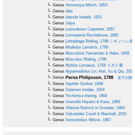
Genus
Hormomya
Mörch, 1853
Genus
Idas
Genus
Idasola
Iredale, 1915
Genus
Jolya
Genus
Leiosolenus
Carpenter, 1857
Genus
Limnoperna
Rochebrune, 1882
Genus
Lithophaga
Röding, 1798
シギノハシ属
Genus
Modiolus
Lamarck, 1799
Genus
Musculista
Yamamoto & Habe, 1958
Genus
Musculus
Röding, 1798
Genus
Mytilus
Linnaeus, 1758
イガイ属
Genus
Nypamodiolus
Lin, Kiel, Xu & Qiu, 2022
Perna
Philipsson, 1788
Genus
直下の階
Genus
Septifer
Dunker, 1848
Genus
Solamen
Iredale, 1924
Genus
Trichomya
Ihering, 1900
Genus
Urumella
Hayami & Kase, 1993
Genus
Vilasina
Bartsch in Scarlato, 1960
Genus
Vulcanidas
Cosel & Marshall, 2010
Genus
Xenostrobus
Wilson, 1967