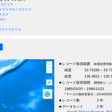
ウグイス
トゲトサカノウグイス
スズメ
ガイ
ウライウグイス
+
■ レコード取得範囲
緯度経度情報
–
緯度
33.73289 ~ 33.7
経度
135.3822 ~ 135.
⤢
■ レコード取得期間
1
期間有り：
1985/03/20 ~ 1986/11/21
* データの最終更新日：2019/03/25
■ レコード数
3 件
■ データセット
2 件
Ibaraki Nature Museum, Moll