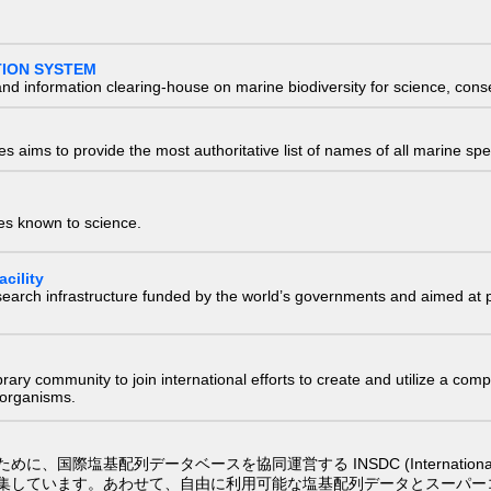
TION SYSTEM
nd information clearing-house on marine biodiversity for science, con
 aims to provide the most authoritative list of names of all marine spec
ies known to science.
cility
research infrastructure funded by the world’s governments and aimed a
e library community to join international efforts to create and utilize a 
) organisms.
配列データベースを協同運営する INSDC (International Nucleotide
集しています。あわせて、自由に利用可能な塩基配列データとスーパー