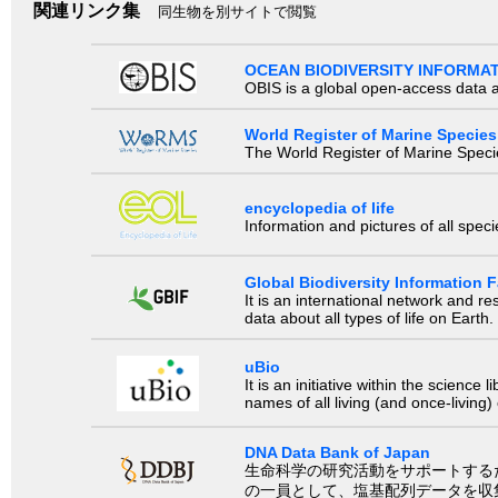
関連リンク集
同生物を別サイトで閲覧
OCEAN BIODIVERSITY INFORMA
OBIS is a global open-access data a
World Register of Marine Species
The World Register of Marine Species
encyclopedia of life
Information and pictures of all spec
Global Biodiversity Information Fa
It is an international network and 
data about all types of life on Earth.
uBio
It is an initiative within the scienc
names of all living (and once-living
DNA Data Bank of Japan
生命科学の研究活動をサポートするために、国際塩基
の一員として、塩基配列データを収