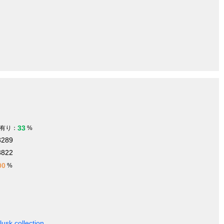
33
有り：
%
3289
3822
00
%
usk collection