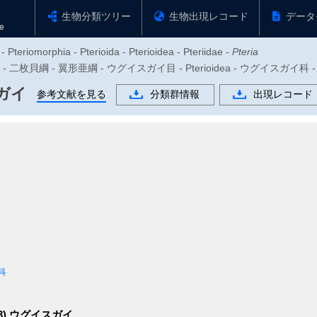
生物分類ツリー
生物出現レコード
データ
 Pteriomorphia - Pterioida - Pterioidea - Pteriidae -
Pteria
 - 二枚貝綱 - 翼形亜綱 - ウグイスガイ目 - Pterioidea - ウグイスガイ科 
ガイ
参考文献を見る
分類群情報
出現レコード
科
3)
ウグイスガイ