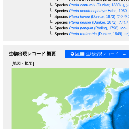
Species
Pteria conturnix
(Dunker, 1880)
モン
Species
Pteria dendronephthya
Habe, 1960
Species
Pteria loveni
(Dunker, 1873)
フクラ
Species
Pteria peasei
(Dunker, 1872)
ツバメ
Species
Pteria penguin
(Röding, 1798)
マベ
Species
Pteria tortirostris
(Dunker, 1849)
コ
生物出現レコード 概要
生物出現レコード →
[地図・概要]