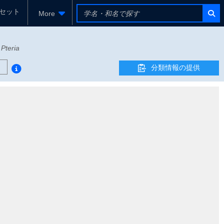
セット
More
-
Pteria
分類情報の提供