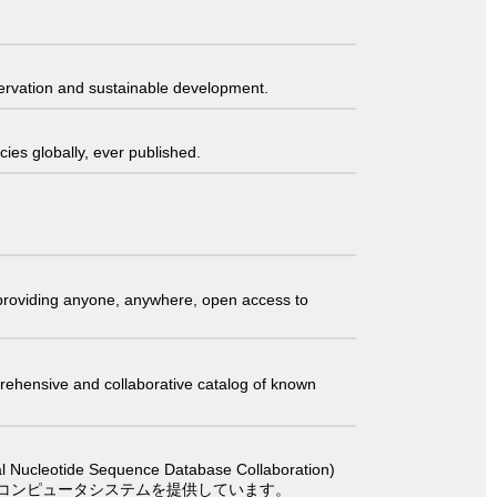
servation and sustainable development.
ies globally, ever published.
t providing anyone, anywhere, open access to
comprehensive and collaborative catalog of known
 Sequence Database Collaboration)
コンピュータシステムを提供しています。