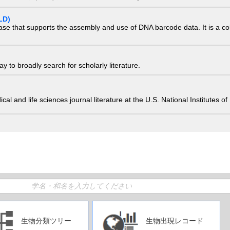
LD)
ase that supports the assembly and use of DNA barcode data. It is a col
 to broadly search for scholarly literature.
edical and life sciences journal literature at the U.S. National Institutes
生物分類ツリー
生物出現レコード