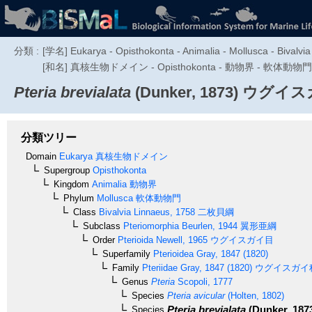
分類 :
[学名] Eukarya - Opisthokonta - Animalia - Mollusca - Bivalvia -
[和名] 真核生物ドメイン - Opisthokonta - 動物界 - 軟体動物門
Pteria brevialata
(Dunker, 1873)
ウグイス
分類ツリー
Domain
Eukarya
真核生物ドメイン
Supergroup
Opisthokonta
Kingdom
Animalia
動物界
Phylum
Mollusca
軟体動物門
Class
Bivalvia
Linnaeus, 1758
二枚貝綱
Subclass
Pteriomorphia
Beurlen, 1944
翼形亜綱
Order
Pterioida
Newell, 1965
ウグイスガイ目
Superfamily
Pterioidea
Gray, 1847 (1820)
Family
Pteriidae
Gray, 1847 (1820)
ウグイスガイ
Genus
Pteria
Scopoli, 1777
Species
Pteria avicular
(Holten, 1802)
Pteria brevialata
(Dunker, 187
Species