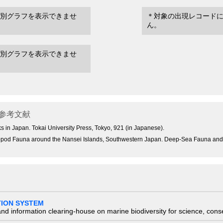
別グラフを表示できませ
＊対象の出現レコード
ん。
別グラフを表示できませ
参考文献
ks in Japan. Tokai University Press, Tokyo, 921 (in Japanese).
aphopod Fauna around the Nansei Islands, Southwestern Japan. Deep-Sea Fauna an
TION SYSTEM
nd information clearing-house on marine biodiversity for science, con