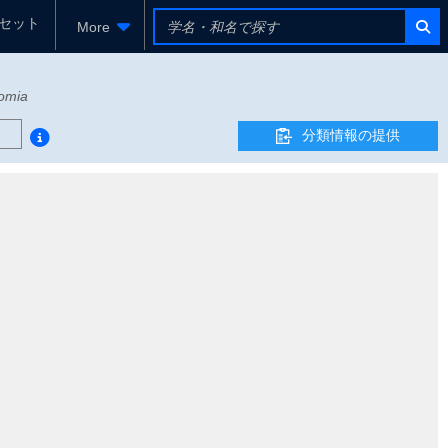
セット
More
omia
ド
分類情報の提供