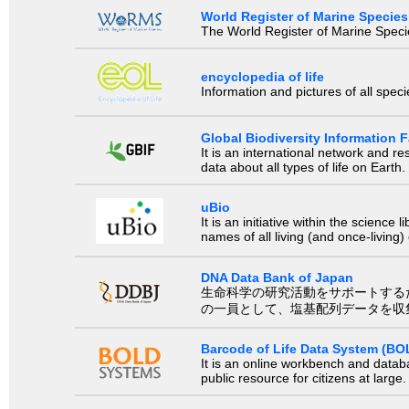
World Register of Marine Species
The World Register of Marine Species
encyclopedia of life
Information and pictures of all spec
Global Biodiversity Information Fa
It is an international network and 
data about all types of life on Earth.
uBio
It is an initiative within the scienc
names of all living (and once-living
DNA Data Bank of Japan
生命科学の研究活動をサポートするために、国際塩基
の一員として、塩基配列データを収
Barcode of Life Data System (BO
It is an online workbench and datab
public resource for citizens at large.