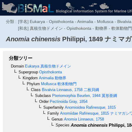
分類 :
[学名] Eukarya - Opisthokonta - Animalia - Mollusca - Bivalvia
[和名] 真核生物ドメイン - Opisthokonta - 動物界 - 軟体動物門 -
Anomia chinensis
Philippi, 1849
ナミマガ
分類ツリー
Domain
Eukarya
真核生物ドメイン
Supergroup
Opisthokonta
Kingdom
Animalia
動物界
Phylum
Mollusca
軟体動物門
Class
Bivalvia
Linnaeus, 1758
二枚貝綱
Subclass
Pteriomorphia
Beurlen, 1944
翼形亜綱
Order
Pectinoida
Gray, 1854
Superfamily
Anomioidea
Rafinesque, 1815
Family
Anomiidae
Rafinesque, 1815
ナミマガシ
Genus
Anomia
Linnaeus, 1758
Anomia chinensis
Philippi, 1
Species