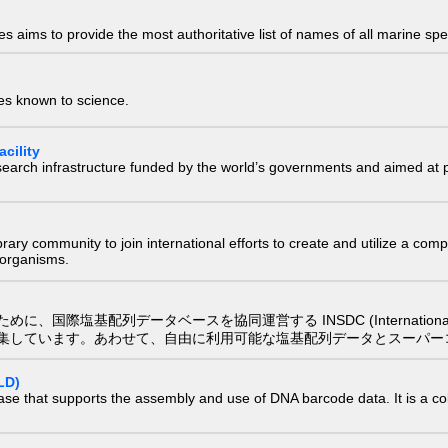
 aims to provide the most authoritative list of names of all marine spec
ies known to science.
cility
research infrastructure funded by the world’s governments and aimed a
e library community to join international efforts to create and utilize a 
) organisms.
配列データベースを協同運営する INSDC (International Nucleotide
集しています。あわせて、自由に利用可能な塩基配列データとスーパー
LD)
ase that supports the assembly and use of DNA barcode data. It is a col