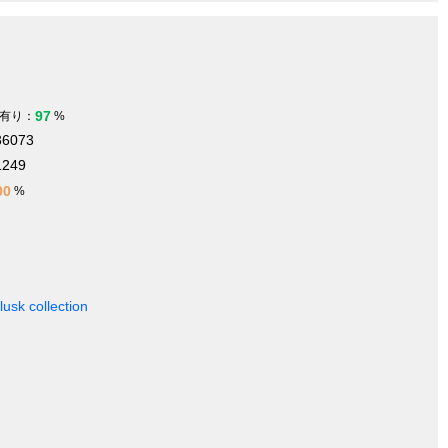
97
有り：
%
36073
1249
00
%
usk collection