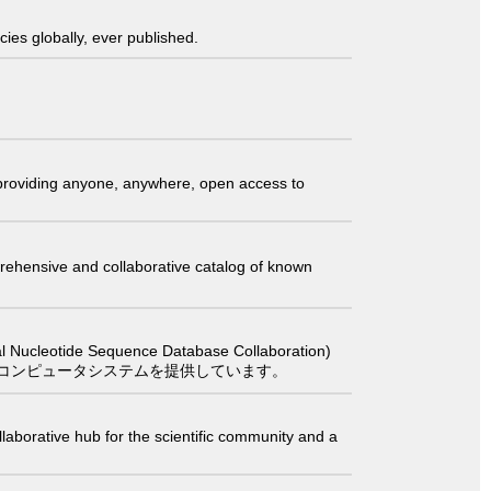
ies globally, ever published.
t providing anyone, anywhere, open access to
comprehensive and collaborative catalog of known
 Sequence Database Collaboration)
コンピュータシステムを提供しています。
laborative hub for the scientific community and a