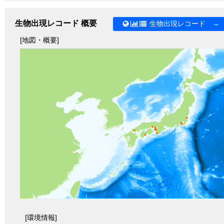
生物出現レコード 概要
生物出現レコード →
[地図・概要]
[環境情報]