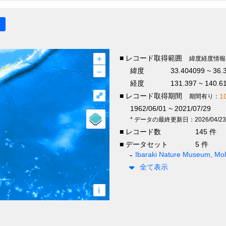
+
■ レコード取得範囲
緯度経度情報
–
緯度
33.404099 ~ 36.
経度
131.397 ~ 140.6
⤢
■ レコード取得期間
1
期間有り：
1962/06/01 ~ 2021/07/29
* データの最終更新日：2026/04/23
■ レコード数
145 件
■ データセット
5 件
Ibaraki Nature Museum, Moll
全て表示
i