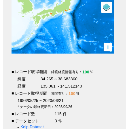
i
■ レコード取得範囲
100
緯度経度情報有り：
%
緯度
34.265 ~ 38.683360
経度
135.061 ~ 141.512140
■ レコード取得期間
100
期間有り：
%
1986/05/25 ~ 2020/06/21
* データの最終更新日：2025/09/26
■ レコード数
115 件
■ データセット
3 件
Kelp Dataset