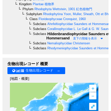
Kingdom
Plantae
植物界
Phylum
Rhodophyta
Wettstein, 1901
紅色植物門
Subphylum
Rhodophytina
Yoon, Muller, Sheath, Ott et Bha
Class
Florideophyceae
Cronquist, 1960
Subclass
Ahnfeltiophycidae
Saunders et Hommersan
Subclass
Corallinophycidae
L. Le Gall & G. W. Saund
Hildenbrandiophycidae
Saunders et
Subclass
Hommersand
直下の階級を表示
Subclass
Nemaliophycidae
Christensen
Subclass
Rhodymeniophycidae
Saunders et Hommer
生物出現レコード 概要
生物出現レコード →
[地図・概要]
+
–
⤢