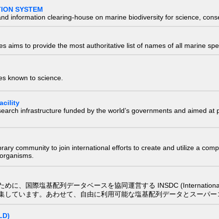
TION SYSTEM
nd information clearing-house on marine biodiversity for science, con
 aims to provide the most authoritative list of names of all marine spec
ies known to science.
cility
research infrastructure funded by the world’s governments and aimed a
e library community to join international efforts to create and utilize a 
) organisms.
配列データベースを協同運営する INSDC (International Nucleotide
集しています。あわせて、自由に利用可能な塩基配列データとスーパー
LD)