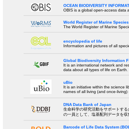
OCEAN BIODIVERSITY INFORMA
OBIS is a global open-access data a
World Register of Marine Species
The World Register of Marine Species
encyclopedia of life
Information and pictures of all spec
Global Biodiversity Information Fa
It is an international network and 
data about all types of life on Earth.
uBio
It is an initiative within the scienc
names of all living (and once-living
DNA Data Bank of Japan
生命科学の研究活動をサポートするために、国際塩基
の一員として、塩基配列データを収
Barcode of Life Data System (BO