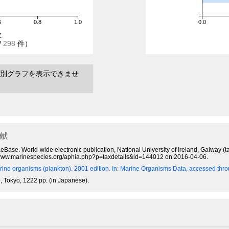
6
0.8
1.0
0.0
数
/
298
件）
別グラフを表示できませ
献
eBase. World-wide electronic publication, National University of Ireland, Galway 
://www.marinespecies.org/aphia.php?p=taxdetails&id=144012 on 2016-04-06.
ine organisms (plankton). 2001 edition.
In: Marine Organisms Data, accessed throu
, Tokyo, 1222 pp. (in Japanese).