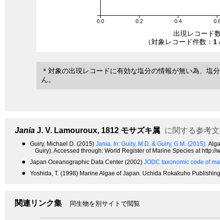
0.0
0.2
0.4
0.
出現レコード
（対象レコード件数：
1
＊対象の出現レコードに有効な塩分の情報が無い為、塩分
ん。
Jania
J. V. Lamouroux, 1812
モサズキ属
に関する参考文
●
Guiry, Michael D. (2015)
Jania. In: Guiry, M.D. & Guiry, G.M. (2015).
Alga
Guiry). Accessed through: World Register of Marine Species at http
●
Japan Oceanographic Data Center (2002)
JODC taxonomic code of mar
●
Yoshida, T. (1998) Marine Algae of Japan. Uchida Rokakuho Publishing
関連リンク集
同生物を別サイトで閲覧