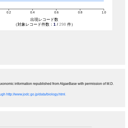
0.2
0.4
0.6
0.8
1.0
出現レコード数
（対象レコード件数：
1
/
298
件）
(taxonomic information republished from AlgaeBase with permission of M.D.
gh http://www.jodc.go.jp/data/biology.html.