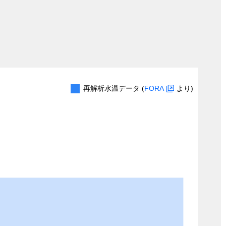
再解析水温データ (
FORA
より)