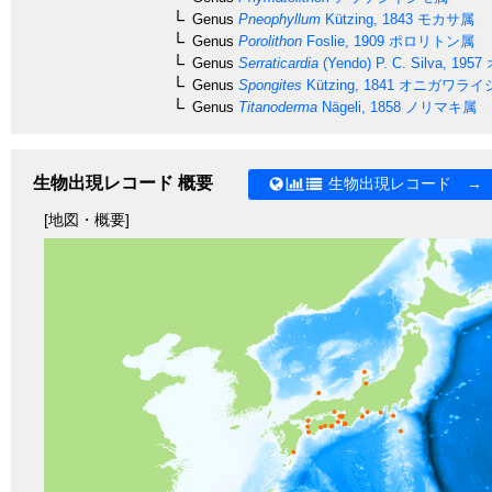
Genus
Pneophyllum
Kützing, 1843
モカサ属
Genus
Porolithon
Foslie, 1909
ポロリトン属
Genus
Serraticardia
(Yendo) P. C. Silva, 1957
Genus
Spongites
Kützing, 1841
オニガワライ
Genus
Titanoderma
Nägeli, 1858
ノリマキ属
生物出現レコード 概要
生物出現レコード →
[地図・概要]