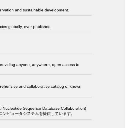
servation and sustainable development.
ies globally, ever published.
t providing anyone, anywhere, open access to
comprehensive and collaborative catalog of known
 Sequence Database Collaboration)
コンピュータシステムを提供しています。