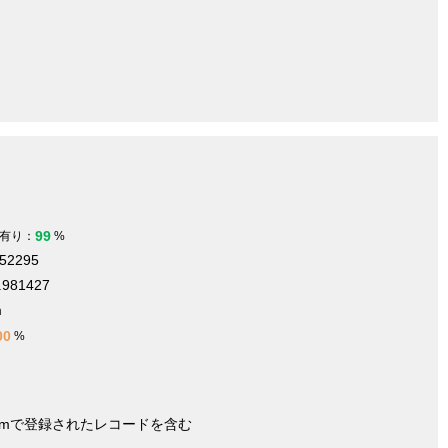
99
有り：
%
852295
.981427
m
00
%
nymで登録されたレコードを含む