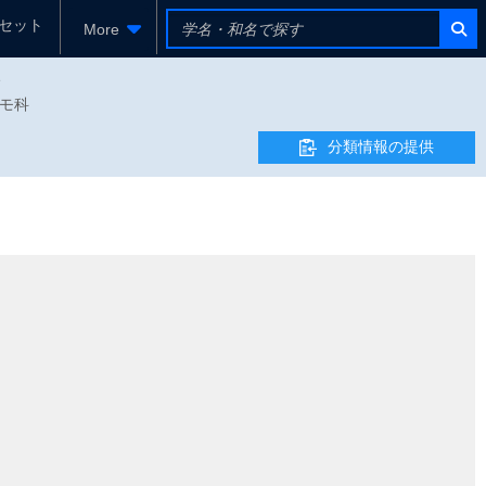
セット
More
e
ンゴモ科
分類情報の提供