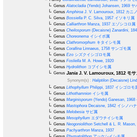
Genus
Alatocladia
(Yendo) Johansen, 1969
ヤ
Genus
Amphiroa
J. V. Lamouroux, 1812
カニ
Genus
Bossiella
P. C. Silva, 1957
イソキリ属
Genus
Calliarthron
Manza, 1937
エゾシコロ属
Genus
Cheilosporum
(Decaisne) Zanardini, 18
Genus
Choreonema
イシイボ属
Genus
Clathromorphum
キタイシモ属
Genus
Corallina
Linnaeus, 1758
サンゴモ属
Genus
Ezo
シズクイシゴロモ属
Genus
Fosliella
M. A. Howe, 1920
Genus
Hydrolithon
コブイシモ属
Jania
J. V. Lamouroux, 1812
モサ
Genus
Synonym(s) :
Haliptilon
(Decaisne) Lind
Genus
Lithophyllum
Philippi, 1837
イシゴロモ
Genus
Lithothamnion
イシモ属
Genus
Marginisporum
(Yendo) Ganesan, 1968
Genus
Mastophora
Decaisne, 1842
イシノハナ
Genus
Melobesia
サビ属
Genus
Mesophyllum
エダウチイシモ属
Genus
Neogoniolithon
Setchell & L. R. Mason,
Genus
Pachyarthron
Manza, 1937
Genus
Phymatolithon
アッケシイシモ属