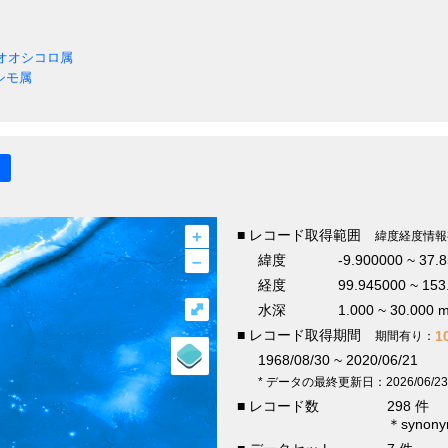
オオシコロ属
シモ属
+
■ レコード取得範囲
緯度経度情報
–
緯度
-9.900000 ~ 37.
経度
99.945000 ~ 153
⤢
水深
1.000 ~ 30.000 
■ レコード取得期間
1
期間有り：
1968/08/30 ~ 2020/06/21
* データの最終更新日：2026/06/23
■ レコード数
298 件
＊syno