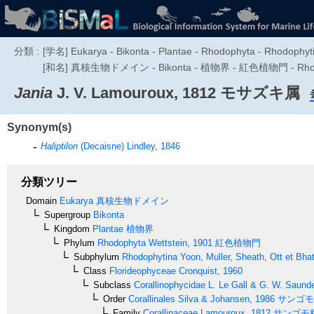
分類 :
[学名] Eukarya - Bikonta - Plantae - Rhodophyta - Rhodophytin
[和名] 真核生物ドメイン - Bikonta - 植物界 - 紅色植物門 - Rhodoph
Jania
J. V. Lamouroux, 1812
モサズキ属
Synonym(s)
Haliptilon
(Decaisne) Lindley, 1846
分類ツリー
Domain
Eukarya
真核生物ドメイン
Supergroup
Bikonta
Kingdom
Plantae
植物界
Phylum
Rhodophyta
Wettstein, 1901
紅色植物門
Subphylum
Rhodophytina
Yoon, Muller, Sheath, Ott et Bha
Class
Florideophyceae
Cronquist, 1960
Subclass
Corallinophycidae
L. Le Gall & G. W. Saund
Order
Corallinales
Silva & Johansen, 1986
サンゴモ
Family
Corallinaceae
Lamouroux, 1812
サンゴモ