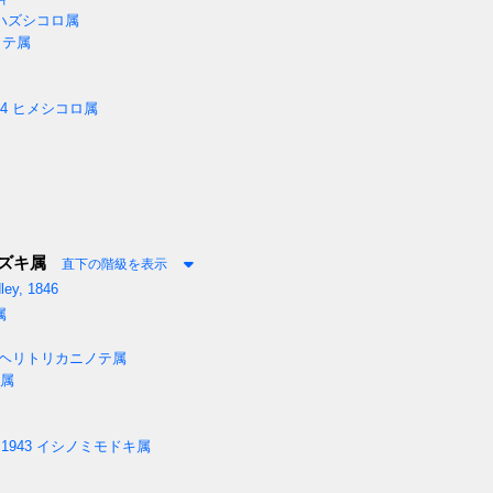
ハズシコロ属
ノテ属
44
ヒメシコロ属
ズキ属
直下の階級を表示
ley, 1846
属
ヘリトリカニノテ属
属
 1943
イシノミモドキ属