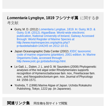
Lomentaria
Lyngbye, 1819
フシツナギ属
に関する参
考文献
●
Guiry, M. D. (2012)
Lomentaria Lyngbye, 1819.
In: Guiry, M.D. &
Guiry, G.M. (2012). AlgaeBase. World-wide electronic
publication, National University of Ireland, Galway. Accessed
through: World Register of Marine Species at
http://www.marinespecies.org/aphia.php?
p=taxdetails&id=144245 on 2012-10-31.
●
Japan Oceanographic Data Center (2002)
JODC taxonomic
code of marine organisms (plankton). 2001 edition.
In: Marine
Organisms Data, accessed through
http://www.jodc.go.jp/data/biology.html.
●
Le Gall, L., Dalen, J. L. and G. W. Saunders (2008) Phylogenetic
analyses of the red algal order Rhodymeniales supports
recognition of Hymenocladiaceae fam. nov., Freellaceae fam.
nov., and Neogastroclonium gen. nov. Journal of Phycology
44: 1556-1571.
●
Yoshida, T. (1998) Marine Algae of Japan. Uchida Rokakuho
Publishing, Tokyo, 1222 pp. (in Japanese).
関連リンク集
同生物を別サイトで閲覧