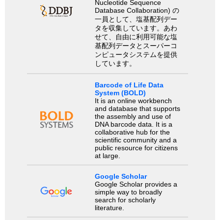
Nucleotide Sequence
Database Collaboration) の
一員として、塩基配列デー
タを収集しています。あわ
せて、自由に利用可能な塩
基配列データとスーパーコ
ンピュータシステムを提供
しています。
Barcode of Life Data
System (BOLD)
It is an online workbench
and database that supports
the assembly and use of
DNA barcode data. It is a
collaborative hub for the
scientific community and a
public resource for citizens
at large.
Google Scholar
Google Scholar provides a
simple way to broadly
search for scholarly
literature.