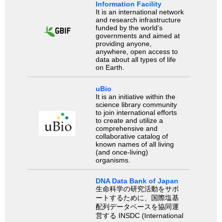
Information Facility
It is an international network
and research infrastructure
funded by the world’s
governments and aimed at
providing anyone,
anywhere, open access to
data about all types of life
on Earth.
uBio
It is an initiative within the
science library community
to join international efforts
to create and utilize a
comprehensive and
collaborative catalog of
known names of all living
(and once-living)
organisms.
DNA Data Bank of Japan
生命科学の研究活動をサポ
ートするために、国際塩基
配列データベースを協同運
営する INSDC (International