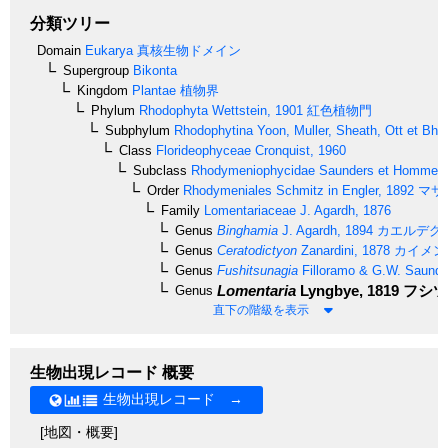
分類ツリー
Domain
Eukarya
真核生物ドメイン
Supergroup
Bikonta
Kingdom
Plantae
植物界
Phylum
Rhodophyta
Wettstein, 1901
紅色植物門
Subphylum
Rhodophytina
Yoon, Muller, Sheath, Ott et Bha
Class
Florideophyceae
Cronquist, 1960
Subclass
Rhodymeniophycidae
Saunders et Hommer
Order
Rhodymeniales
Schmitz in Engler, 1892
マサ
Family
Lomentariaceae
J. Agardh, 1876
Genus
Binghamia
J. Agardh, 1894
カエルデグ
Genus
Ceratodictyon
Zanardini, 1878
カイメン
Genus
Fushitsunagia
Filloramo & G.W. Saunde
Lomentaria
Lyngbye, 1819
フシツ
Genus
直下の階級を表示
生物出現レコード 概要
生物出現レコード →
[地図・概要]