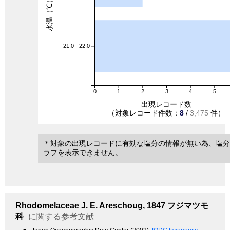
水温（℃）
21.0 - 22.0
0
1
2
3
4
5
出現レコード数
（対象レコード件数：
8
/
3,475
件）
＊対象の出現レコードに有効な塩分の情報が無い為、塩分
ラフを表示できません。
Rhodomelaceae
J. E. Areschoug, 1847
フジマツモ
科
に関する参考文献