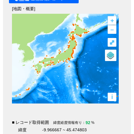
[地図・概要]
+
–
⤢
i
■ レコード取得範囲
92
緯度経度情報有り：
%
緯度
-9.966667 ~ 45.474803