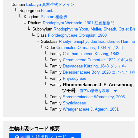
Domain
Eukarya
真核生物ドメイン
Supergroup
Bikonta
Kingdom
Plantae
植物界
Phylum
Rhodophyta
Wettstein, 1901
紅色植物門
Subphylum
Rhodophytina
Yoon, Muller, Sheath, Ott et Bha
Class
Florideophyceae
Cronquist, 1960
Subclass
Rhodymeniophycidae
Saunders et Hommer
Order
Ceramiales
Oltmanns, 1904
イギス目
Family
Callithamniaceae
Kützing, 1843
Family
Ceramiaceae
Dumortier, 1822
イギス科
Family
Dasyaceae
Kützing, 1843
ダジア科
Family
Delesseriaceae
Bory, 1828
コノハノリ科
Family
Phycodyreae
Rhodomelaceae
J. E. Areschoug, 1
Family
ツモ科
直下の階級を表示
Family
Sarcomeniaceae
Womersley, 2003
Family
Spyridiaceae
Family
Wrangeriaceae
J. Agardh, 1851
生物出現レコード 概要
生物出現レコード →