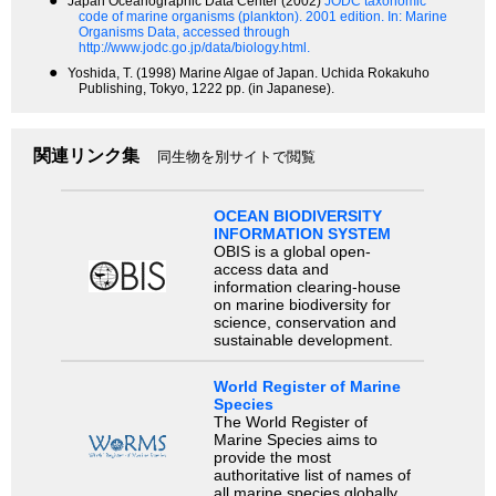
●
Japan Oceanographic Data Center (2002)
JODC taxonomic
code of marine organisms (plankton). 2001 edition.
In: Marine
Organisms Data, accessed through
http://www.jodc.go.jp/data/biology.html.
●
Yoshida, T. (1998) Marine Algae of Japan. Uchida Rokakuho
Publishing, Tokyo, 1222 pp. (in Japanese).
関連リンク集
同生物を別サイトで閲覧
OCEAN BIODIVERSITY
INFORMATION SYSTEM
OBIS is a global open-
access data and
information clearing-house
on marine biodiversity for
science, conservation and
sustainable development.
World Register of Marine
Species
The World Register of
Marine Species aims to
provide the most
authoritative list of names of
all marine species globally,