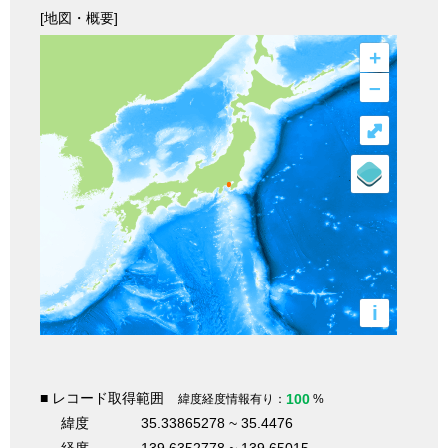
[地図・概要]
+
–
⤢
i
■ レコード取得範囲
100
緯度経度情報有り：
%
緯度
35.33865278 ~ 35.4476