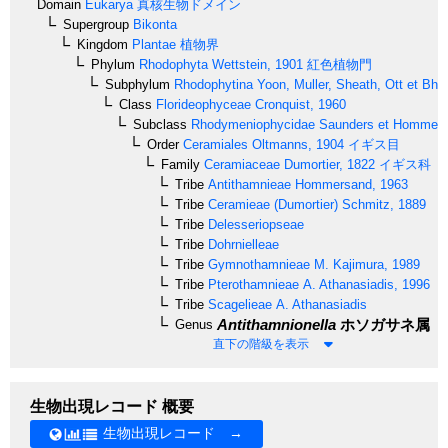
Domain
Eukarya
真核生物ドメイン
Supergroup
Bikonta
Kingdom
Plantae
植物界
Phylum
Rhodophyta
Wettstein, 1901
紅色植物門
Subphylum
Rhodophytina
Yoon, Muller, Sheath, Ott et Bha
Class
Florideophyceae
Cronquist, 1960
Subclass
Rhodymeniophycidae
Saunders et Hommer
Order
Ceramiales
Oltmanns, 1904
イギス目
Family
Ceramiaceae
Dumortier, 1822
イギス科
Tribe
Antithamnieae
Hommersand, 1963
Tribe
Ceramieae
(Dumortier) Schmitz, 1889
Tribe
Delesseriopseae
Tribe
Dohrnielleae
Tribe
Gymnothamnieae
M. Kajimura, 1989
Tribe
Pterothamnieae
A. Athanasiadis, 1996
Tribe
Scagelieae
A. Athanasiadis
Antithamnionella
ホソガサネ属
Genus
直下の階級を表示
生物出現レコード 概要
生物出現レコード →