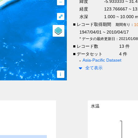
–
緯度
-5.933333 ~ 31.
経度
123.766667 ~ 13
⤢
水深
1.000 ~ 10.000 
■ レコード取得期間
1
期間有り：
1947/04/01 ~ 2010/04/17
* データの最終更新日：2021/01/08
■ レコード数
13 件
■ データセット
4 件
Asia-Pacific Dataset
全て表示
i
水温