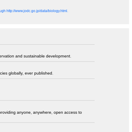
gh http://www.jodc.go.jp/data/biology.html.
servation and sustainable development.
ies globally, ever published.
t providing anyone, anywhere, open access to