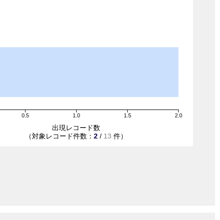
0.5
1.0
1.5
2.0
出現レコード数
（対象レコード件数：
2
/
13
件）