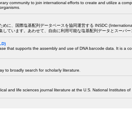
e library community to join international efforts to create and utilize a 
) organisms.
配列データベースを協同運営する INSDC (International Nucleotide
集しています。あわせて、自由に利用可能な塩基配列データとスーパー
LD)
ase that supports the assembly and use of DNA barcode data. It is a col
 to broadly search for scholarly literature.
edical and life sciences journal literature at the U.S. National Institutes