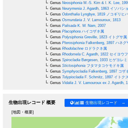
Genus
Neosiphonia
M.-S. Kim & I. K. Lee, 199
Genus
Neurymenia
J. Agardh, 1863
イソバシ
Genus
Odonthalia
Lyngbye, 1819
ノコギリヒ
Genus
Osmundaria
J. V. Lamouroux, 1813
Genus
Palisada
K. W. Nam, 2007
Genus
Placophora
ハイコザネ属
Genus
Polysiphonia
Greville, 1823
イトグサ属
Genus
Pterosiphonia
Falkenberg, 1897
ハネグ
Genus
Rhodolachne
ロドラクネ属
Genus
Rhodomela
C. Agardh, 1822
セイヨウフ
Genus
Spirocladia
Børgesen, 1933
ヒゲヨレミ
Genus
Stictosiphonia
フタマタコケモドキ属
Genus
Symphyocladia
Falkenberg, 1897
コザ
Genus
Tolypiocladia
F. Schmitz, 1897
イトク
Genus
Vidalia
J. V. Lamouroux ex J. Agardh, 
生物出現レコード 概要
生物出現レコード →
[地図・概要]