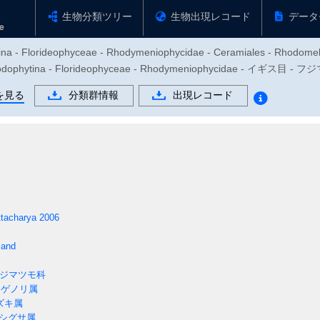
生物分類ツリー
生物出現レコード
データ
tina - Florideophyceae - Rhodymeniophycidae - Ceramiales - Rhodome
hytina - Florideophyceae - Rhodymeniophycidae - イギス目 -
を見る
分類群情報
出現レコード
ttacharya 2006
sand
ジマツモ科
ゲノリ属
ズキ属
シグサ属