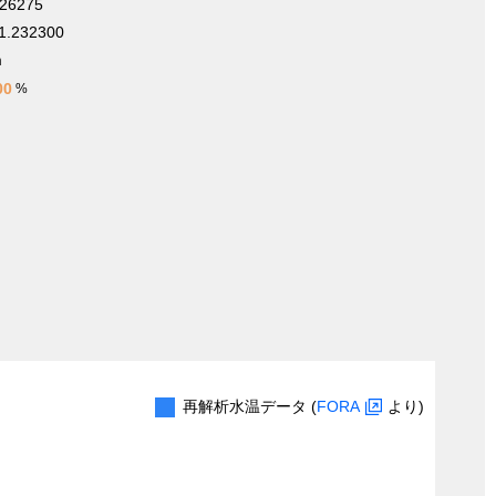
426275
1.232300
m
00
%
再解析水温データ (
FORA
より)