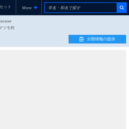
セット
More
laceae
 フジマツモ科
分類情報の提供