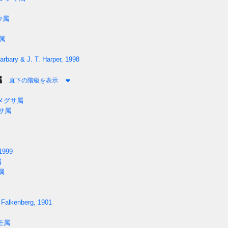
ウ属
属
arbary & J. T. Harper, 1998
属
直下の階級を表示
メグサ属
サ属
1999
属
属
 Falkenberg, 1901
モ属