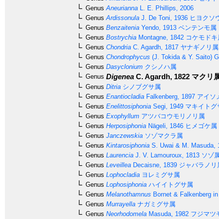
Genus
Aneurianna
L. E. Phillips, 2006
Genus
Ardissonula
J. De Toni, 1936
ヒヨクソ
Genus
Benzaitenia
Yendo, 1913
ベンテンモ属
Genus
Bostrychia
Montagne, 1842
コケモドキ
Genus
Chondria
C. Agardh, 1817
ヤナギノリ属
Genus
Chondrophycus
(J. Tokida & Y. Saito) G
Genus
Dasyclonium
クシノハ属
Digenea
C. Agardh, 1822
マクリ
Genus
Genus
Ditria
シノブグサ属
Genus
Enantiocladia
Falkenberg, 1897
アイソ
Genus
Enelittosiphonia
Segi, 1949
マキイトグ
Genus
Exophyllum
アツバコウモリノリ属
Genus
Herposiphonia
Nägeli, 1846
ヒメゴケ属
Genus
Janczewskia
ソゾマクラ属
Genus
Kintarosiphonia
S. Uwai & M. Masuda, 
Genus
Laurencia
J. V. Lamouroux, 1813
ソゾ
Genus
Leveillea
Decaisne, 1839
ジャバラノリ
Genus
Lophocladia
ヨレミグサ属
Genus
Lophosiphonia
ハイイトグサ属
Genus
Melanothamnus
Bornet & Falkenberg in
Genus
Murrayella
ナガミグサ属
Genus
Neorhodomela
Masuda, 1982
フジマツ