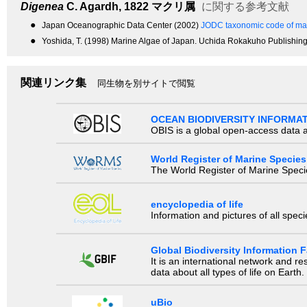
Digenea
C. Agardh, 1822
マクリ属
に関する参考文献
●
Japan Oceanographic Data Center (2002)
JODC taxonomic code of mar
●
Yoshida, T. (1998) Marine Algae of Japan. Uchida Rokakuho Publishing
関連リンク集
同生物を別サイトで閲覧
OCEAN BIODIVERSITY INFORMA
OBIS is a global open-access data a
World Register of Marine Species
The World Register of Marine Species
encyclopedia of life
Information and pictures of all spec
Global Biodiversity Information Fa
It is an international network and 
data about all types of life on Earth.
uBio