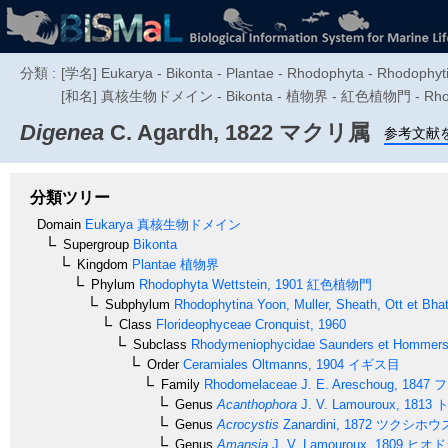
分類 :
[学名] Eukarya - Bikonta - Plantae - Rhodophyta - Rhodophy
[和名] 真核生物ドメイン - Bikonta - 植物界 - 紅色植物門 - Rhodop
Digenea
C. Agardh, 1822
マクリ属
参考文献
分類ツリー
Domain
Eukarya
真核生物ドメイン
Supergroup
Bikonta
Kingdom
Plantae
植物界
Phylum
Rhodophyta
Wettstein, 1901
紅色植物門
Subphylum
Rhodophytina
Yoon, Muller, Sheath, Ott et Bha
Class
Florideophyceae
Cronquist, 1960
Subclass
Rhodymeniophycidae
Saunders et Hommer
Order
Ceramiales
Oltmanns, 1904
イギス目
Family
Rhodomelaceae
J. E. Areschoug, 1847
フ
Genus
Acanthophora
J. V. Lamouroux, 1813
ト
Genus
Acrocystis
Zanardini, 1872
ツクシホウ
Genus
Amansia
J. V. Lamouroux, 1809
ヒオド