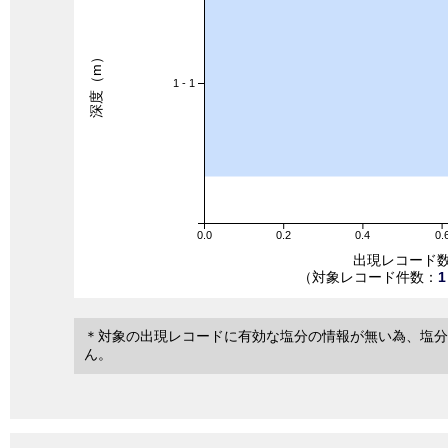
深度（m）
1 - 1
0.0
0.2
0.4
0.
出現レコード
（対象レコード件数：
1
＊対象の出現レコードに有効な塩分の情報が無い為、塩分
ん。