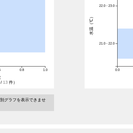
22.0 - 23.0
水温（℃）
21.0 - 22.0
6
0.8
1.0
0.0
数
/
13
件）
別グラフを表示できませ