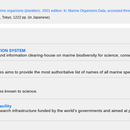
ine organisms (plankton). 2001 edition.
In: Marine Organisms Data, accessed throu
, Tokyo, 1222 pp. (in Japanese).
TION SYSTEM
nd information clearing-house on marine biodiversity for science, con
 aims to provide the most authoritative list of names of all marine spec
ies known to science.
cility
research infrastructure funded by the world’s governments and aimed a