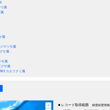
9
ョウ属
バ属
サ属
ジマツモ属
グサ属
ネモ属
ズグサ属
1863
カエリナミ属
+
■ レコード取得範囲
緯度経度情報