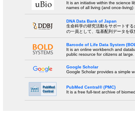
It is an initiative within the scienc
names of all living (and once-living
DNA Data Bank of Japan
生命科学の研究活動をサポートするために、国際塩基
の一員として、塩基配列データを収
Barcode of Life Data System (BO
It is an online workbench and datab
public resource for citizens at large.
Google Scholar
Google Scholar provides a simple way
PubMed Central® (PMC)
It is a free full-text archive of biom