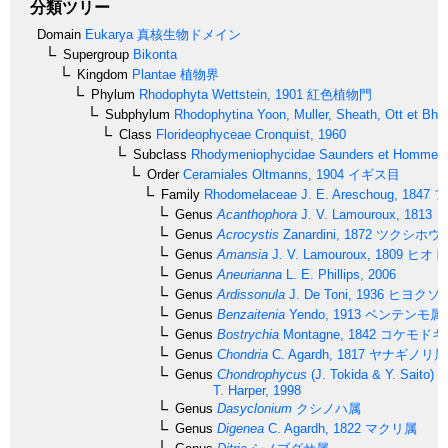
分類ツリー
Domain
Eukarya
真核生物ドメイン
Supergroup
Bikonta
Kingdom
Plantae
植物界
Phylum
Rhodophyta
Wettstein, 1901
紅色植物門
Subphylum
Rhodophytina
Yoon, Muller, Sheath, Ott et Bha
Class
Florideophyceae
Cronquist, 1960
Subclass
Rhodymeniophycidae
Saunders et Hommer
Order
Ceramiales
Oltmanns, 1904
イギス目
Family
Rhodomelaceae
J. E. Areschoug, 1847
フ
Genus
Acanthophora
J. V. Lamouroux, 1813
ト
Genus
Acrocystis
Zanardini, 1872
ツクシホウ
Genus
Amansia
J. V. Lamouroux, 1809
ヒオド
Genus
Aneurianna
L. E. Phillips, 2006
Genus
Ardissonula
J. De Toni, 1936
ヒヨクソ
Genus
Benzaitenia
Yendo, 1913
ベンテンモ属
Genus
Bostrychia
Montagne, 1842
コケモドキ
Genus
Chondria
C. Agardh, 1817
ヤナギノリ属
Genus
Chondrophycus
(J. Tokida & Y. Saito) G
T. Harper, 1998
Genus
Dasyclonium
クシノハ属
Genus
Digenea
C. Agardh, 1822
マクリ属