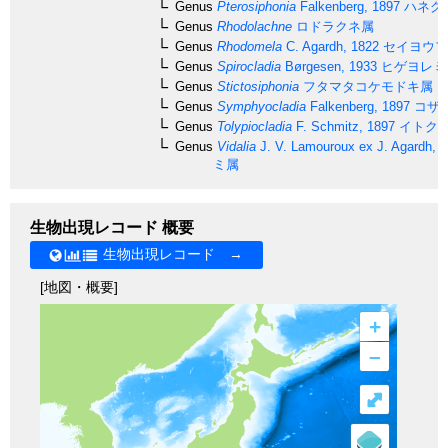
Genus
Pterosiphonia
Falkenberg, 1897
ハネグ
Genus
Rhodolachne
ロドラクネ属
Genus
Rhodomela
C. Agardh, 1822
セイヨウフ
Genus
Spirocladia
Børgesen, 1933
ヒゲヨレミ
Genus
Stictosiphonia
フタマタコケモドキ属
Genus
Symphyocladia
Falkenberg, 1897
コザ
Genus
Tolypiocladia
F. Schmitz, 1897
イトク
Genus
Vidalia
J. V. Lamouroux ex J. Agardh, 
ミ属
生物出現レコード 概要
生物出現レコード →
[地図・概要]
+
–
⤢