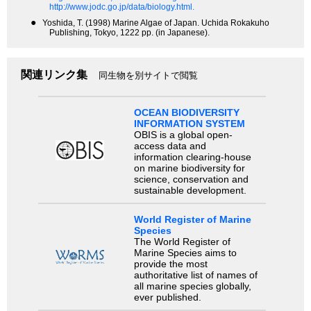
http://www.jodc.go.jp/data/biology.html.
●
Yoshida, T. (1998) Marine Algae of Japan. Uchida Rokakuho
Publishing, Tokyo, 1222 pp. (in Japanese).
関連リンク集
同生物を別サイトで閲覧
OCEAN BIODIVERSITY
INFORMATION SYSTEM
OBIS is a global open-
access data and
information clearing-house
on marine biodiversity for
science, conservation and
sustainable development.
World Register of Marine
Species
The World Register of
Marine Species aims to
provide the most
authoritative list of names of
all marine species globally,
ever published.