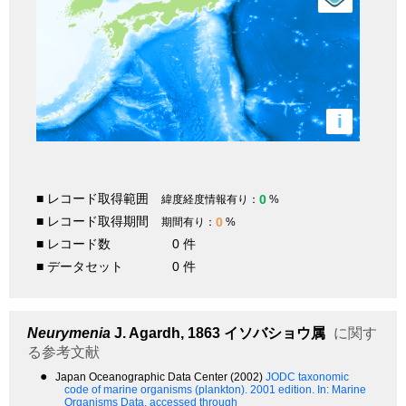
i
■ レコード取得範囲
0
緯度経度情報有り：
%
■ レコード取得期間
0
期間有り：
%
■ レコード数
0 件
■ データセット
0 件
Neurymenia
J. Agardh, 1863
イソバショウ属
に関す
る参考文献
●
Japan Oceanographic Data Center (2002)
JODC taxonomic
code of marine organisms (plankton). 2001 edition.
In: Marine
Organisms Data, accessed through