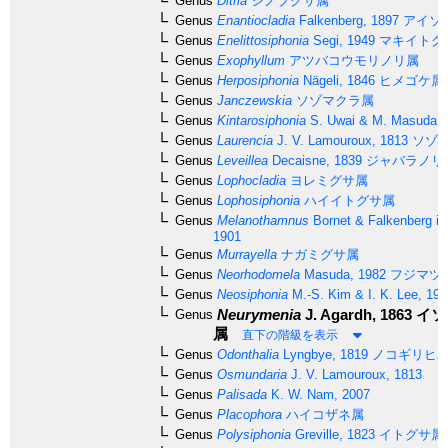
Genus
Ditria
シノブグサ属
Genus
Enantiocladia
Falkenberg, 1897
アイソ
Genus
Enelittosiphonia
Segi, 1949
マキイトグ
Genus
Exophyllum
アツバコウモリノリ属
Genus
Herposiphonia
Nägeli, 1846
ヒメゴケ属
Genus
Janczewskia
ソゾマクラ属
Genus
Kintarosiphonia
S. Uwai & M. Masuda, 
Genus
Laurencia
J. V. Lamouroux, 1813
ソゾ
Genus
Leveillea
Decaisne, 1839
ジャバラノリ
Genus
Lophocladia
ヨレミグサ属
Genus
Lophosiphonia
ハイイトグサ属
Genus
Melanothamnus
Bornet & Falkenberg in
1901
Genus
Murrayella
ナガミグサ属
Genus
Neorhodomela
Masuda, 1982
フジマツ
Genus
Neosiphonia
M.-S. Kim & I. K. Lee, 199
Neurymenia
J. Agardh, 1863
イソ
Genus
属
直下の階級を表示
Genus
Odonthalia
Lyngbye, 1819
ノコギリヒ
Genus
Osmundaria
J. V. Lamouroux, 1813
Genus
Palisada
K. W. Nam, 2007
Genus
Placophora
ハイコザネ属
Genus
Polysiphonia
Greville, 1823
イトグサ属