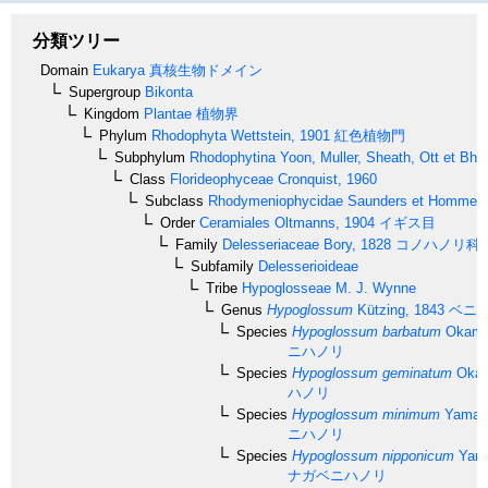
分類ツリー
Domain
Eukarya
真核生物ドメイン
Supergroup
Bikonta
Kingdom
Plantae
植物界
Phylum
Rhodophyta
Wettstein, 1901
紅色植物門
Subphylum
Rhodophytina
Yoon, Muller, Sheath, Ott et Bha
Class
Florideophyceae
Cronquist, 1960
Subclass
Rhodymeniophycidae
Saunders et Hommer
Order
Ceramiales
Oltmanns, 1904
イギス目
Family
Delesseriaceae
Bory, 1828
コノハノリ科
Subfamily
Delesserioideae
Tribe
Hypoglosseae
M. J. Wynne
Genus
Hypoglossum
Kützing, 1843
ベニ
Species
Hypoglossum barbatum
Okamur
ニハノリ
Species
Hypoglossum geminatum
Okam
ハノリ
Species
Hypoglossum minimum
Yamada
ニハノリ
Species
Hypoglossum nipponicum
Yama
ナガベニハノリ