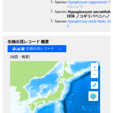
Species
Hypoglossum sagamianum
Yam
ベニハノリ
Hypoglossum serratifoli
Species
1936
ノコギリバベニハノ
Species
Hypoglossum tortile
Noda, 197
リ
生物出現レコード 概要
生物出現レコード →
[地図・概要]
+
–
⤢