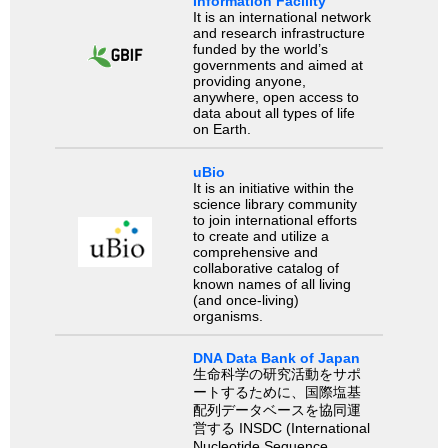
Information Facility
It is an international network
and research infrastructure
funded by the world’s
governments and aimed at
providing anyone,
anywhere, open access to
data about all types of life
on Earth.
uBio
It is an initiative within the
science library community
to join international efforts
to create and utilize a
comprehensive and
collaborative catalog of
known names of all living
(and once-living)
organisms.
DNA Data Bank of Japan
生命科学の研究活動をサポ
ートするために、国際塩基
配列データベースを協同運
営する INSDC (International
Nucleotide Sequence