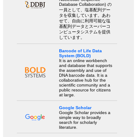
Database Collaboration) の
一員として、塩基配列デー
タを収集しています。あわ
せて、自由に利用可能な塩
基配列データとスーパーコ
ンピュータシステムを提供
しています。
Barcode of Life Data
System (BOLD)
It is an online workbench
and database that supports
the assembly and use of
DNA barcode data. It is a
collaborative hub for the
scientific community and a
public resource for citizens
at large.
Google Scholar
Google Scholar provides a
simple way to broadly
search for scholarly
literature.