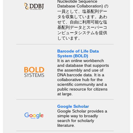
Nucleotide Sequence
Database Collaboration) の
一員として、塩基配列デー
タを収集しています。あわ
せて、自由に利用可能な塩
基配列データとスーパーコ
ンピュータシステムを提供
しています。
Barcode of Life Data
System (BOLD)
It is an online workbench
and database that supports
the assembly and use of
DNA barcode data. It is a
collaborative hub for the
scientific community and a
public resource for citizens
at large.
Google Scholar
Google Scholar provides a
simple way to broadly
search for scholarly
literature.