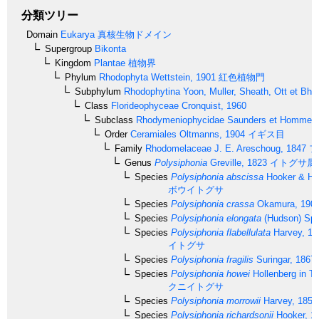
分類ツリー
Domain
Eukarya
真核生物ドメイン
Supergroup
Bikonta
Kingdom
Plantae
植物界
Phylum
Rhodophyta
Wettstein, 1901
紅色植物門
Subphylum
Rhodophytina
Yoon, Muller, Sheath, Ott et Bha
Class
Florideophyceae
Cronquist, 1960
Subclass
Rhodymeniophycidae
Saunders et Hommer
Order
Ceramiales
Oltmanns, 1904
イギス目
Family
Rhodomelaceae
J. E. Areschoug, 1847
フ
Genus
Polysiphonia
Greville, 1823
イトグサ属
Species
Polysiphonia abscissa
Hooker & Ha
ボウイトグサ
Species
Polysiphonia crassa
Okamura, 190
Species
Polysiphonia elongata
(Hudson) Spr
Species
Polysiphonia flabellulata
Harvey, 18
イトグサ
Species
Polysiphonia fragilis
Suringar, 1867
Species
Polysiphonia howei
Hollenberg in Ta
クニイトグサ
Species
Polysiphonia morrowii
Harvey, 1856
Species
Polysiphonia richardsonii
Hooker, 1