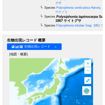
グサ
Species
Polysiphonia senticulosa
Harvey, 1
ウケノリ
Polysiphonia tapinocarpa
Sur
Species
1867
ケイトグサ
Species
Polysiphonia tokidae
Segi, 1951
ウ
生物出現レコード 概要
生物出現レコード →
[地図・概要]
+
–
⤢