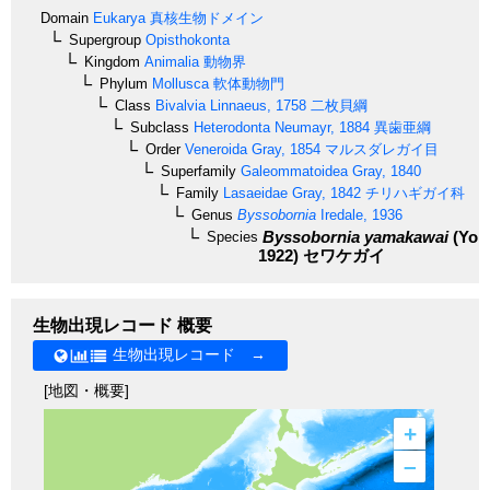
Domain
Eukarya
真核生物ドメイン
Supergroup
Opisthokonta
Kingdom
Animalia
動物界
Phylum
Mollusca
軟体動物門
Class
Bivalvia
Linnaeus, 1758
二枚貝綱
Subclass
Heterodonta
Neumayr, 1884
異歯亜綱
Order
Veneroida
Gray, 1854
マルスダレガイ目
Superfamily
Galeommatoidea
Gray, 1840
Family
Lasaeidae
Gray, 1842
チリハギガイ科
Genus
Byssobornia
Iredale, 1936
Byssobornia yamakawai
(Yok
Species
1922)
セワケガイ
生物出現レコード 概要
生物出現レコード →
[地図・概要]
+
–