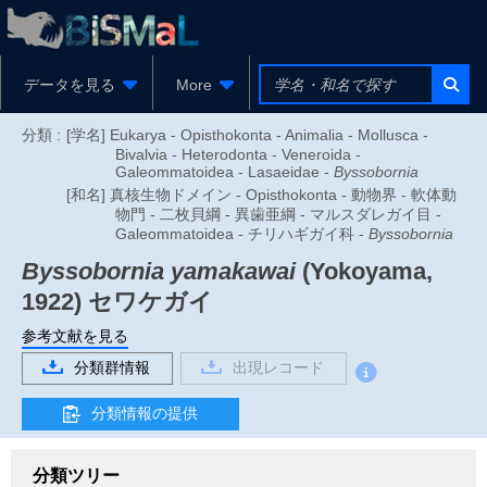
データを見る
More
分類 :
[学名] Eukarya - Opisthokonta - Animalia - Mollusca -
Bivalvia - Heterodonta - Veneroida -
Galeommatoidea - Lasaeidae -
Byssobornia
[和名] 真核生物ドメイン - Opisthokonta - 動物界 - 軟体動
物門 - 二枚貝綱 - 異歯亜綱 - マルスダレガイ目 -
Galeommatoidea - チリハギガイ科 -
Byssobornia
Byssobornia yamakawai
(Yokoyama,
1922)
セワケガイ
参考文献を見る
分類群情報
出現レコード
分類情報の提供
分類ツリー