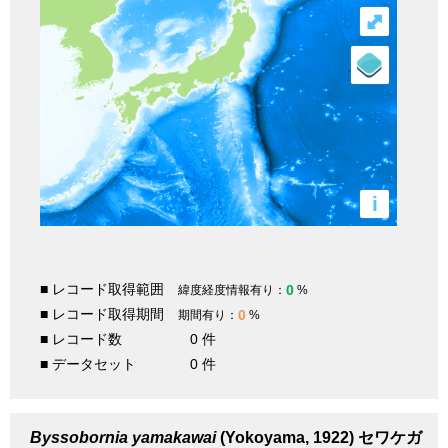
⤢
i
■ レコード取得範囲
0
緯度経度情報有り：
%
■ レコード取得期間
0
期間有り：
%
■ レコード数
0 件
■ データセット
0 件
Byssobornia yamakawai
(Yokoyama, 1922)
セワケガ