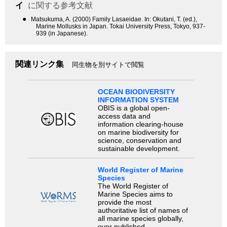
イ
に関する参考文献
●
Matsukuma, A. (2000) Family Lasaeidae. In: Okutani, T. (ed.),
Marine Mollusks in Japan. Tokai University Press, Tokyo, 937-
939 (in Japanese).
関連リンク集
同生物を別サイトで閲覧
OCEAN BIODIVERSITY
INFORMATION SYSTEM
OBIS is a global open-
access data and
information clearing-house
on marine biodiversity for
science, conservation and
sustainable development.
World Register of Marine
Species
The World Register of
Marine Species aims to
provide the most
authoritative list of names of
all marine species globally,
ever published.