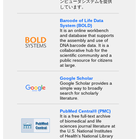
ンピュータシステムを提供
しています。
Barcode of Life Data
System (BOLD)
It is an online workbench
and database that supports
the assembly and use of
DNA barcode data. It is a
collaborative hub for the
scientific community and a
public resource for citizens
at large.
Google Scholar
Google Scholar provides a
simple way to broadly
search for scholarly
literature.
PubMed Central® (PMC)
It is a free full-text archive
of biomedical and life
sciences journal literature at
the U.S. National Institutes
of Health's National Library