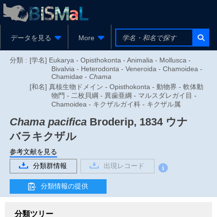
データを見る
More
分類 :
[学名] Eukarya - Opisthokonta - Animalia - Mollusca -
Bivalvia - Heterodonta - Veneroida - Chamoidea -
Chamidae -
Chama
[和名] 真核生物ドメイン - Opisthokonta - 動物界 - 軟体動
物門 - 二枚貝綱 - 異歯亜綱 - マルスダレガイ目 -
Chamoidea - キクザルガイ科 - キクザル属
Chama pacifica
Broderip, 1834
ウナ
バラキクザル
参考文献を見る
分類群情報
出現レコード
分類情報の提供
分類ツリー