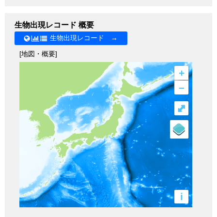
生物出現レコード 概要
生物出現レコード →
[地図・概要]
+
–
⤢
i