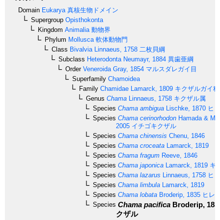
Domain
Eukarya
真核生物ドメイン
Supergroup
Opisthokonta
Kingdom
Animalia
動物界
Phylum
Mollusca
軟体動物門
Class
Bivalvia
Linnaeus, 1758
二枚貝綱
Subclass
Heterodonta
Neumayr, 1884
異歯亜綱
Order
Veneroida
Gray, 1854
マルスダレガイ目
Superfamily
Chamoidea
Family
Chamidae
Lamarck, 1809
キクザルガイ科
Genus
Chama
Linnaeus, 1758
キクザル属
Species
Chama ambigua
Lischke, 1870
ヒト
Species
Chama cerinorhodon
Hamada & Ma
2005
イチゴキクザル
Species
Chama chinensis
Chenu, 1846
Species
Chama croceata
Lamarck, 1819
Species
Chama fragum
Reeve, 1846
Species
Chama japonica
Lamarck, 1819
キ
Species
Chama lazarus
Linnaeus, 1758
ヒレ
Species
Chama limbula
Lamarck, 1819
Species
Chama lobata
Broderip, 1835
ヒレ
Chama pacifica
Broderip, 183
Species
クザル