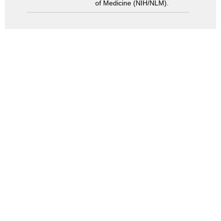
of Medicine (NIH/NLM).
検索