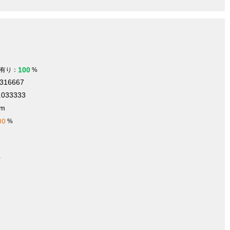
100
有り：
%
.316667
.033333
 m
00
%
件