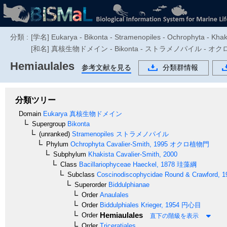
分類 :
[学名] Eukarya - Bikonta - Stramenopiles - Ochrophyta - Khaki
[和名] 真核生物ドメイン - Bikonta - ストラメノパイル - オクロ植物門 - K
Hemiaulales
参考文献を見る
分類群情報
分類ツリー
Domain
Eukarya
真核生物ドメイン
Supergroup
Bikonta
(unranked)
Stramenopiles
ストラメノパイル
Phylum
Ochrophyta
Cavalier-Smith, 1995
オクロ植物門
Subphylum
Khakista
Cavalier-Smith, 2000
Class
Bacillariophyceae
Haeckel, 1878
珪藻綱
Subclass
Coscinodiscophycidae
Round & Crawford, 1
Superorder
Biddulphianae
Order
Anaulales
Order
Biddulphiales
Krieger, 1954
円心目
Hemiaulales
Order
直下の階級を表示
Order
Triceratiales