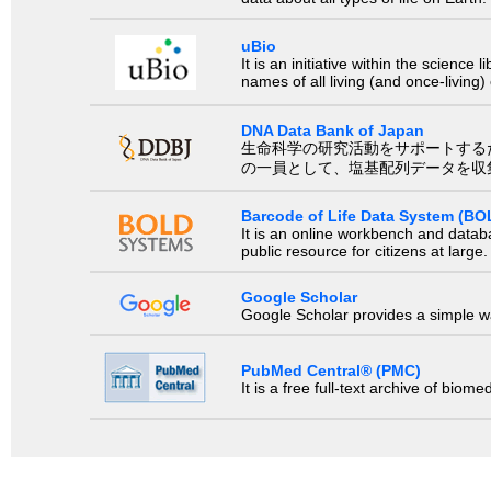
uBio
It is an initiative within the scienc
names of all living (and once-living
DNA Data Bank of Japan
生命科学の研究活動をサポートするために、国際塩基
の一員として、塩基配列データを収
Barcode of Life Data System (BO
It is an online workbench and datab
public resource for citizens at large.
Google Scholar
Google Scholar provides a simple way
PubMed Central® (PMC)
It is a free full-text archive of biom