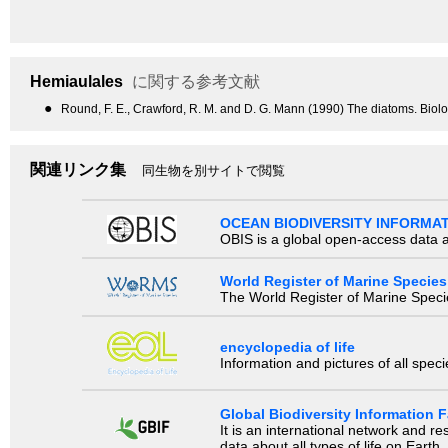
Hemiaulales
に関する参考文献
●
Round, F. E., Crawford, R. M. and D. G. Mann (1990) The diatoms. Biol
関連リンク集
同生物を別サイトで閲覧
OCEAN BIODIVERSITY INFORMA
OBIS is a global open-access data a
World Register of Marine Species
The World Register of Marine Species
encyclopedia of life
Information and pictures of all spec
Global Biodiversity Information Fa
It is an international network and 
data about all types of life on Earth.