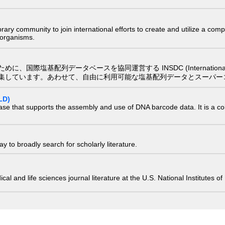
e library community to join international efforts to create and utilize a 
) organisms.
配列データベースを協同運営する INSDC (International Nucleotide
集しています。あわせて、自由に利用可能な塩基配列データとスーパー
LD)
ase that supports the assembly and use of DNA barcode data. It is a col
 to broadly search for scholarly literature.
edical and life sciences journal literature at the U.S. National Institutes