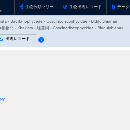
生物分類ツリー
生物出現レコード
データ
sta - Bacillariophyceae - Coscinodiscophycidae - Biddulphianae
hakista - 珪藻綱 - Coscinodiscophycidae - Biddulphianae
出現レコード
990