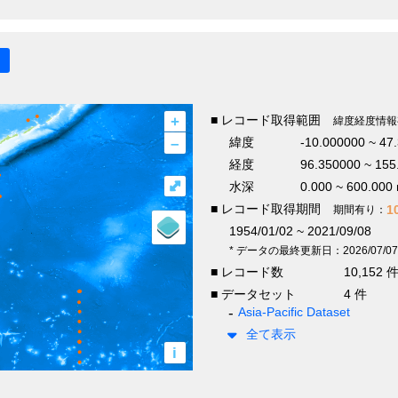
+
■ レコード取得範囲
緯度経度情報
–
緯度
-10.000000 ~ 47
経度
96.350000 ~ 155
⤢
水深
0.000 ~ 600.000
■ レコード取得期間
1
期間有り：
1954/01/02 ~ 2021/09/08
* データの最終更新日：2026/07/07
■ レコード数
10,152 
■ データセット
4 件
Asia-Pacific Dataset
全て表示
i