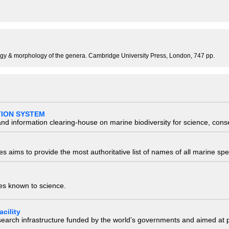
ogy & morphology of the genera. Cambridge University Press, London, 747 pp.
TION SYSTEM
nd information clearing-house on marine biodiversity for science, con
 aims to provide the most authoritative list of names of all marine spec
ies known to science.
cility
research infrastructure funded by the world’s governments and aimed a