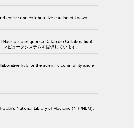
comprehensive and collaborative catalog of known
 Sequence Database Collaboration)
コンピュータシステムを提供しています。
laborative hub for the scientific community and a
 of Health's National Library of Medicine (NIH/NLM).