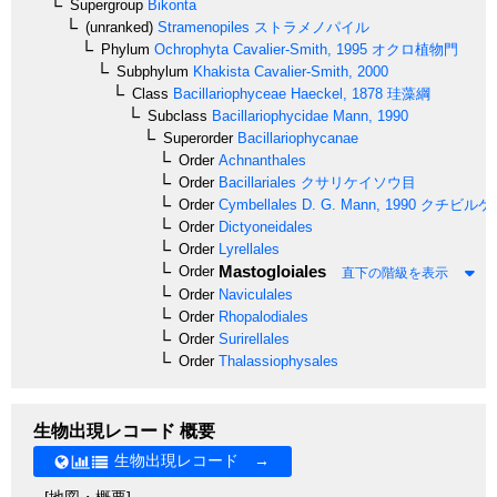
Supergroup
Bikonta
(unranked)
Stramenopiles
ストラメノパイル
Phylum
Ochrophyta
Cavalier-Smith, 1995
オクロ植物門
Subphylum
Khakista
Cavalier-Smith, 2000
Class
Bacillariophyceae
Haeckel, 1878
珪藻綱
Subclass
Bacillariophycidae
Mann, 1990
Superorder
Bacillariophycanae
Order
Achnanthales
Order
Bacillariales
クサリケイソウ目
Order
Cymbellales
D. G. Mann, 1990
クチビルケ
Order
Dictyoneidales
Order
Lyrellales
Mastogloiales
Order
直下の階級を表示
Order
Naviculales
Order
Rhopalodiales
Order
Surirellales
Order
Thalassiophysales
生物出現レコード 概要
生物出現レコード →