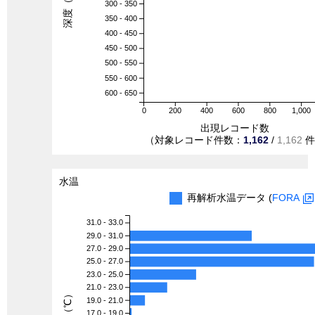
深度（m）
300 - 350
350 - 400
400 - 450
450 - 500
500 - 550
550 - 600
600 - 650
0
200
400
600
800
1,000
出現レコード数
（対象レコード件数：
1,162
/
1,162
件
水温
再解析水温データ (
FORA
31.0 - 33.0
29.0 - 31.0
27.0 - 29.0
25.0 - 27.0
23.0 - 25.0
21.0 - 23.0
水温（℃）
19.0 - 21.0
17.0 - 19.0