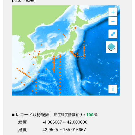
[地図・概要]
+
–
⤢
i
■ レコード取得範囲
100
緯度経度情報有り：
%
緯度
-4.966667 ~ 42.000000
経度
42.9525 ~ 155.016667