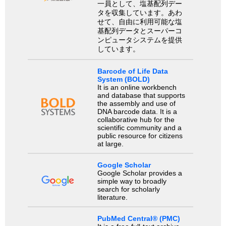
一員として、塩基配列デー
タを収集しています。あわ
せて、自由に利用可能な塩
基配列データとスーパーコ
ンピュータシステムを提供
しています。
Barcode of Life Data
System (BOLD)
It is an online workbench
and database that supports
the assembly and use of
DNA barcode data. It is a
collaborative hub for the
scientific community and a
public resource for citizens
at large.
Google Scholar
Google Scholar provides a
simple way to broadly
search for scholarly
literature.
PubMed Central® (PMC)