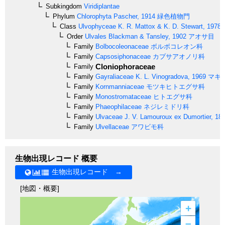
Subkingdom
Viridiplantae
Phylum
Chlorophyta
Pascher, 1914
緑色植物門
Class
Ulvophyceae
K. R. Mattox & K. D. Stewart, 1978
Order
Ulvales
Blackman & Tansley, 1902
アオサ目
Family
Bolbocoleonaceae
ボルボコレオン科
Family
Capsosiphonaceae
カプサアオノリ科
Cloniophoraceae
Family
Family
Gayraliaceae
K. L. Vinogradova, 1969
マキ
Family
Kornmanniaceae
モツキヒトエグサ科
Family
Monostromataceae
ヒトエグサ科
Family
Phaeophilaceae
ネジレミドリ科
Family
Ulvaceae
J. V. Lamouroux ex Dumortier, 18
Family
Ulvellaceae
アワビモ科
生物出現レコード 概要
生物出現レコード →
[地図・概要]
+
–