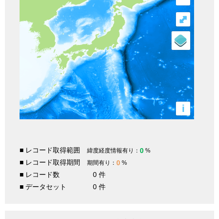
⤢
i
■ レコード取得範囲
0
緯度経度情報有り：
%
■ レコード取得期間
0
期間有り：
%
■ レコード数
0 件
■ データセット
0 件