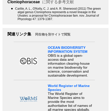
Cloniophoraceae
に関する参考文献
●
Carlile, A. L., O'Kelly, C. J. and A. R. Sherwood (2011) The green
algal genus Cloniophora represents a novel lineage in the
Ulvales: a proposal for Cloniophoraceae fam. nov. Journal of
Phycology 47: 1379-1387.
関連リンク集
同生物を別サイトで閲覧
OCEAN BIODIVERSITY
INFORMATION SYSTEM
OBIS is a global open-
access data and
information clearing-house
on marine biodiversity for
science, conservation and
sustainable development.
World Register of Marine
Species
The World Register of
Marine Species aims to
provide the most
authoritative list of names of
all marine species globally,