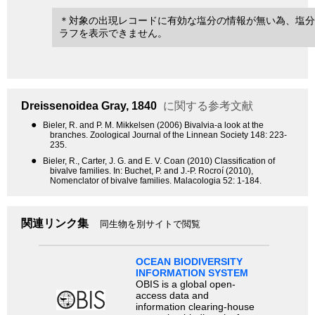
＊対象の出現レコードに有効な塩分の情報が無い為、塩分
ラフを表示できません。
Dreissenoidea
Gray, 1840
に関する参考文献
●
Bieler, R. and P. M. Mikkelsen (2006) Bivalvia-a look at the
branches. Zoological Journal of the Linnean Society 148: 223-
235.
●
Bieler, R., Carter, J. G. and E. V. Coan (2010) Classification of
bivalve families. In: Buchet, P. and J.-P. Rocroí (2010),
Nomenclator of bivalve families. Malacologia 52: 1-184.
関連リンク集
同生物を別サイトで閲覧
OCEAN BIODIVERSITY
INFORMATION SYSTEM
OBIS is a global open-
access data and
information clearing-house