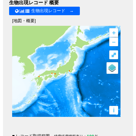
生物出現レコード 概要
生物出現レコード →
[地図・概要]
+
–
⤢
i