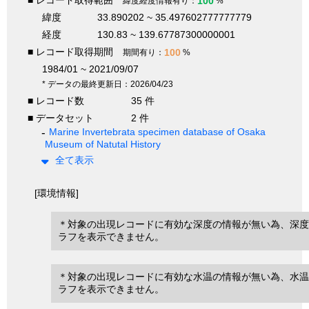
■ レコード取得範囲
100
緯度経度情報有り：
%
緯度
33.890202 ~ 35.497602777777779
経度
130.83 ~ 139.67787300000001
■ レコード取得期間
100
期間有り：
%
1984/01 ~ 2021/09/07
* データの最終更新日：2026/04/23
■ レコード数
35 件
■ データセット
2 件
Marine Invertebrata specimen database of Osaka
Museum of Natutal History
全て表示
[環境情報]
＊対象の出現レコードに有効な深度の情報が無い為、深度
ラフを表示できません。
＊対象の出現レコードに有効な水温の情報が無い為、水温
ラフを表示できません。