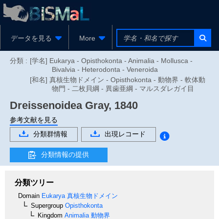
データを見る
More
分類 :
[学名] Eukarya - Opisthokonta - Animalia - Mollusca -
Bivalvia - Heterodonta - Veneroida
[和名] 真核生物ドメイン - Opisthokonta - 動物界 - 軟体動
物門 - 二枚貝綱 - 異歯亜綱 - マルスダレガイ目
Dreissenoidea
Gray, 1840
参考文献を見る
分類群情報
出現レコード
分類情報の提供
分類ツリー
Domain
Eukarya
真核生物ドメイン
Supergroup
Opisthokonta
Kingdom
Animalia
動物界