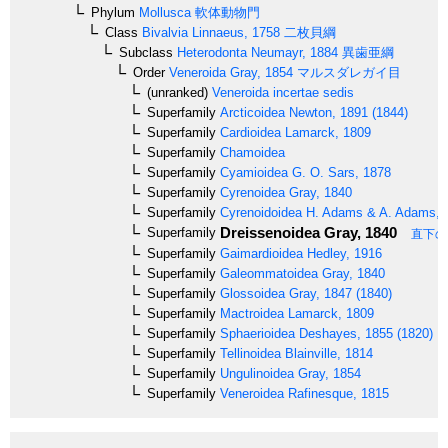
Phylum
Mollusca
軟体動物門
Class
Bivalvia
Linnaeus, 1758
二枚貝綱
Subclass
Heterodonta
Neumayr, 1884
異歯亜綱
Order
Veneroida
Gray, 1854
マルスダレガイ目
(unranked)
Veneroida incertae sedis
Superfamily
Arcticoidea
Newton, 1891 (1844)
Superfamily
Cardioidea
Lamarck, 1809
Superfamily
Chamoidea
Superfamily
Cyamioidea
G. O. Sars, 1878
Superfamily
Cyrenoidea
Gray, 1840
Superfamily
Cyrenoidoidea
H. Adams & A. Adams, 1
Dreissenoidea
Gray, 1840
Superfamily
直下の
Superfamily
Gaimardioidea
Hedley, 1916
Superfamily
Galeommatoidea
Gray, 1840
Superfamily
Glossoidea
Gray, 1847 (1840)
Superfamily
Mactroidea
Lamarck, 1809
Superfamily
Sphaerioidea
Deshayes, 1855 (1820)
Superfamily
Tellinoidea
Blainville, 1814
Superfamily
Ungulinoidea
Gray, 1854
Superfamily
Veneroidea
Rafinesque, 1815