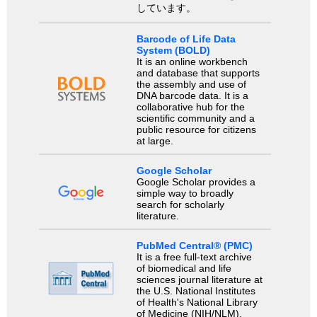
しています。
Barcode of Life Data
System (BOLD)
It is an online workbench
and database that supports
the assembly and use of
DNA barcode data. It is a
collaborative hub for the
scientific community and a
public resource for citizens
at large.
Google Scholar
Google Scholar provides a
simple way to broadly
search for scholarly
literature.
PubMed Central® (PMC)
It is a free full-text archive
of biomedical and life
sciences journal literature at
the U.S. National Institutes
of Health's National Library
of Medicine (NIH/NLM).