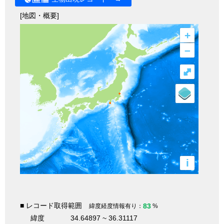
[地図・概要]
+
–
⤢
i
■ レコード取得範囲
83
緯度経度情報有り：
%
緯度
34.64897 ~ 36.31117