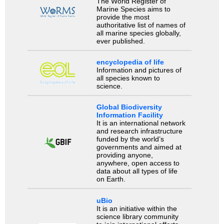
The World Register of
Marine Species aims to
provide the most
authoritative list of names of
all marine species globally,
ever published.
encyclopedia of life
Information and pictures of
all species known to
science.
Global Biodiversity
Information Facility
It is an international network
and research infrastructure
funded by the world’s
governments and aimed at
providing anyone,
anywhere, open access to
data about all types of life
on Earth.
uBio
It is an initiative within the
science library community