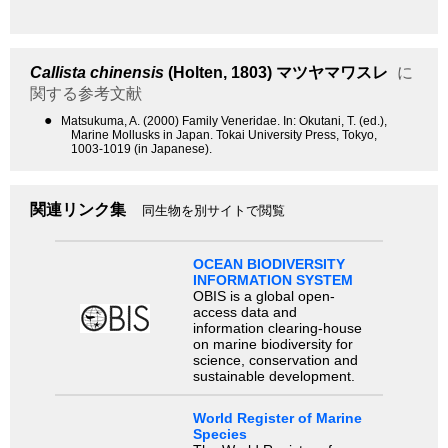
Callista chinensis
(Holten, 1803)
マツヤマワスレ
に
関する参考文献
●
Matsukuma, A. (2000) Family Veneridae. In: Okutani, T. (ed.),
Marine Mollusks in Japan. Tokai University Press, Tokyo,
1003-1019 (in Japanese).
関連リンク集
同生物を別サイトで閲覧
OCEAN BIODIVERSITY
INFORMATION SYSTEM
OBIS is a global open-
access data and
information clearing-house
on marine biodiversity for
science, conservation and
sustainable development.
World Register of Marine
Species