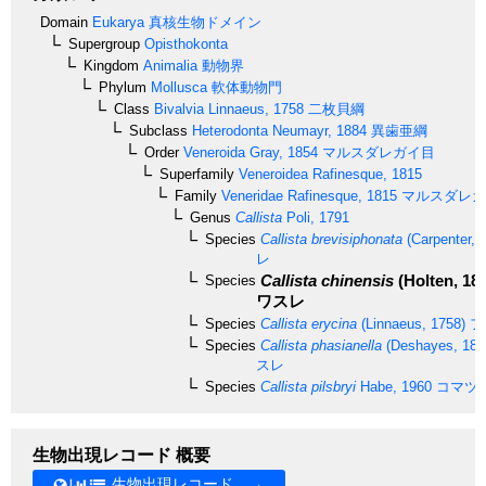
Domain
Eukarya
真核生物ドメイン
Supergroup
Opisthokonta
Kingdom
Animalia
動物界
Phylum
Mollusca
軟体動物門
Class
Bivalvia
Linnaeus, 1758
二枚貝綱
Subclass
Heterodonta
Neumayr, 1884
異歯亜綱
Order
Veneroida
Gray, 1854
マルスダレガイ目
Superfamily
Veneroidea
Rafinesque, 1815
Family
Veneridae
Rafinesque, 1815
マルスダレガ
Genus
Callista
Poli, 1791
Species
Callista brevisiphonata
(Carpenter, 
レ
Callista chinensis
(Holten, 18
Species
ワスレ
Species
Callista erycina
(Linnaeus, 1758)
フ
Species
Callista phasianella
(Deshayes, 185
スレ
Species
Callista pilsbryi
Habe, 1960
コマツ
生物出現レコード 概要
生物出現レコード →