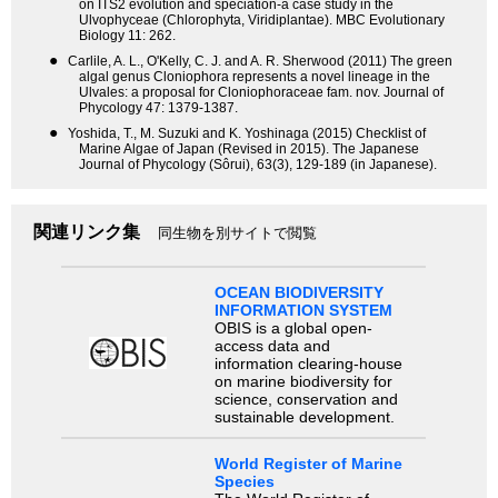
on ITS2 evolution and speciation-a case study in the
Ulvophyceae (Chlorophyta, Viridiplantae). MBC Evolutionary
Biology 11: 262.
●
Carlile, A. L., O'Kelly, C. J. and A. R. Sherwood (2011) The green
algal genus Cloniophora represents a novel lineage in the
Ulvales: a proposal for Cloniophoraceae fam. nov. Journal of
Phycology 47: 1379-1387.
●
Yoshida, T., M. Suzuki and K. Yoshinaga (2015) Checklist of
Marine Algae of Japan (Revised in 2015). The Japanese
Journal of Phycology (Sôrui), 63(3), 129-189 (in Japanese).
関連リンク集
同生物を別サイトで閲覧
OCEAN BIODIVERSITY
INFORMATION SYSTEM
OBIS is a global open-
access data and
information clearing-house
on marine biodiversity for
science, conservation and
sustainable development.
World Register of Marine
Species