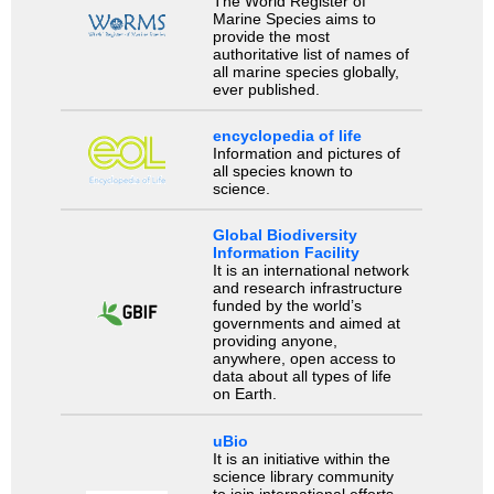
The World Register of
Marine Species aims to
provide the most
authoritative list of names of
all marine species globally,
ever published.
encyclopedia of life
Information and pictures of
all species known to
science.
Global Biodiversity
Information Facility
It is an international network
and research infrastructure
funded by the world’s
governments and aimed at
providing anyone,
anywhere, open access to
data about all types of life
on Earth.
uBio
It is an initiative within the
science library community
to join international efforts