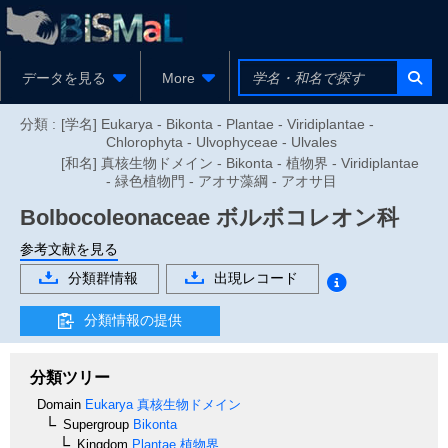
データを見る
More
分類 :
[学名] Eukarya - Bikonta - Plantae - Viridiplantae -
Chlorophyta - Ulvophyceae - Ulvales
[和名] 真核生物ドメイン - Bikonta - 植物界 - Viridiplantae
- 緑色植物門 - アオサ藻綱 - アオサ目
Bolbocoleonaceae
ボルボコレオン科
参考文献を見る
分類群情報
出現レコード
分類情報の提供
分類ツリー
Domain
Eukarya
真核生物ドメイン
Supergroup
Bikonta
Kingdom
Plantae
植物界