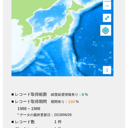
–
⤢
i
■ レコード取得範囲
0
緯度経度情報有り：
%
■ レコード取得期間
100
期間有り：
%
1988 ~ 1988
* データの最終更新日：2019/06/26
■ レコード数
1 件