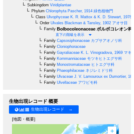
Subkingdom
Viridiplantae
Phylum
Chlorophyta
Pascher, 1914
緑色植物門
Class
Ulvophyceae
K. R. Mattox & K. D. Stewart, 1978
Order
Ulvales
Blackman & Tansley, 1902
アオサ目
Bolbocoleonaceae
ボルボコレオン科
Family
直下の階級を表示
Family
Capsosiphonaceae
カプサアオノリ科
Family
Cloniophoraceae
Family
Gayraliaceae
K. L. Vinogradova, 1969
マキ
Family
Kornmanniaceae
モツキヒトエグサ科
Family
Monostromataceae
ヒトエグサ科
Family
Phaeophilaceae
ネジレミドリ科
Family
Ulvaceae
J. V. Lamouroux ex Dumortier, 18
Family
Ulvellaceae
アワビモ科
生物出現レコード 概要
生物出現レコード →
[地図・概要]
+