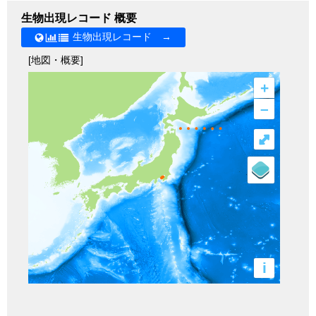
生物出現レコード 概要
生物出現レコード →
[地図・概要]
+
–
⤢
i