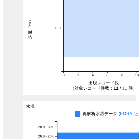
深度（m）
0 - 0
0
2
4
6
8
10
出現レコード数
（対象レコード件数：
11
/
11
件）
水温
再解析水温データ (
FORA
28.0 - 30.0
26.0 - 28.0