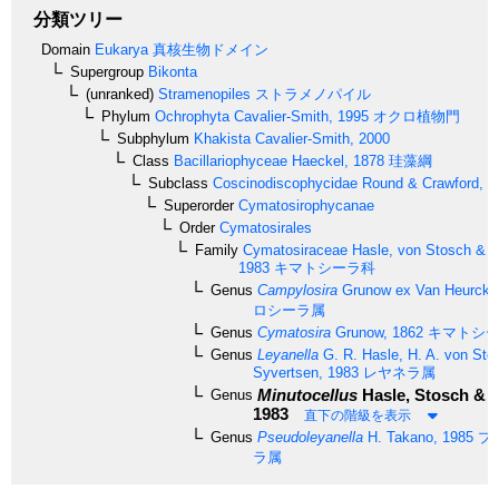
分類ツリー
Domain
Eukarya
真核生物ドメイン
Supergroup
Bikonta
(unranked)
Stramenopiles
ストラメノパイル
Phylum
Ochrophyta
Cavalier-Smith, 1995
オクロ植物門
Subphylum
Khakista
Cavalier-Smith, 2000
Class
Bacillariophyceae
Haeckel, 1878
珪藻綱
Subclass
Coscinodiscophycidae
Round & Crawford, 1
Superorder
Cymatosirophycanae
Order
Cymatosirales
Family
Cymatosiraceae
Hasle, von Stosch & S
1983
キマトシーラ科
Genus
Campylosira
Grunow ex Van Heurck,
ロシーラ属
Genus
Cymatosira
Grunow, 1862
キマトシー
Genus
Leyanella
G. R. Hasle, H. A. von Sto
Syvertsen, 1983
レヤネラ属
Minutocellus
Hasle, Stosch & S
Genus
1983
直下の階級を表示
Genus
Pseudoleyanella
H. Takano, 1985
プ
ラ属