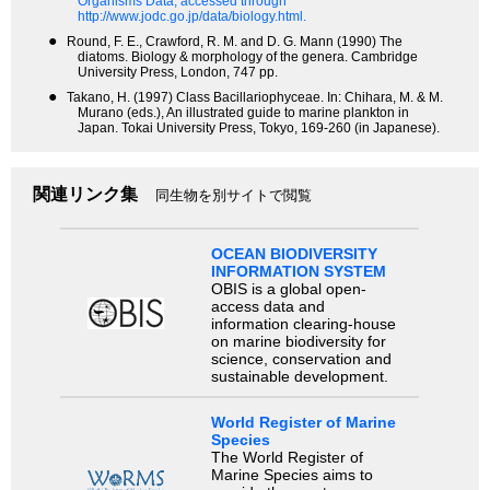
Organisms Data, accessed through
http://www.jodc.go.jp/data/biology.html.
●
Round, F. E., Crawford, R. M. and D. G. Mann (1990) The
diatoms. Biology & morphology of the genera. Cambridge
University Press, London, 747 pp.
●
Takano, H. (1997) Class Bacillariophyceae. In: Chihara, M. & M.
Murano (eds.), An illustrated guide to marine plankton in
Japan. Tokai University Press, Tokyo, 169-260 (in Japanese).
関連リンク集
同生物を別サイトで閲覧
OCEAN BIODIVERSITY
INFORMATION SYSTEM
OBIS is a global open-
access data and
information clearing-house
on marine biodiversity for
science, conservation and
sustainable development.
World Register of Marine
Species
The World Register of
Marine Species aims to