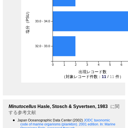
塩分（PSU）
33.0 - 34.0
32.0 - 33.0
0
1
2
3
4
5
6
出現レコード数
（対象レコード件数：
11
/
11
件）
Minutocellus
Hasle, Stosch & Syvertsen, 1983
に関
する参考文献
●
Japan Oceanographic Data Center (2002)
JODC taxonomic
code of marine organisms (plankton). 2001 edition.
In: Marine