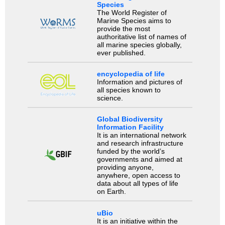
Species
The World Register of
Marine Species aims to
provide the most
authoritative list of names of
all marine species globally,
ever published.
encyclopedia of life
Information and pictures of
all species known to
science.
Global Biodiversity
Information Facility
It is an international network
and research infrastructure
funded by the world’s
governments and aimed at
providing anyone,
anywhere, open access to
data about all types of life
on Earth.
uBio
It is an initiative within the