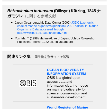
Rhizoclonium tortuosum
(Dillwyn) Kützing, 1845
ナ
ガモツレ
に関する参考文献
●
Japan Oceanographic Data Center (2002)
JODC taxonomic
code of marine organisms (plankton). 2001 edition.
In: Marine
Organisms Data, accessed through
http://www.jodc.go.jp/data/biology.html.
●
Yoshida, T. (1998) Marine Algae of Japan. Uchida Rokakuho
Publishing, Tokyo, 1222 pp. (in Japanese).
関連リンク集
同生物を別サイトで閲覧
OCEAN BIODIVERSITY
INFORMATION SYSTEM
OBIS is a global open-
access data and
information clearing-house
on marine biodiversity for
science, conservation and
sustainable development.
World Register of Marine