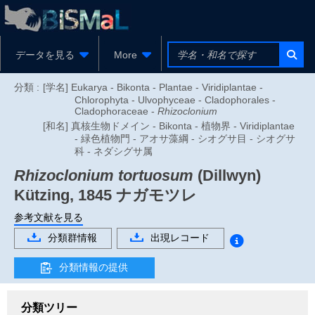
データを見る
More
分類 :
[学名] Eukarya - Bikonta - Plantae - Viridiplantae -
Chlorophyta - Ulvophyceae - Cladophorales -
Cladophoraceae -
Rhizoclonium
[和名] 真核生物ドメイン - Bikonta - 植物界 - Viridiplantae
- 緑色植物門 - アオサ藻綱 - シオグサ目 - シオグサ
科 - ネダシグサ属
Rhizoclonium tortuosum
(Dillwyn)
Kützing, 1845
ナガモツレ
参考文献を見る
分類群情報
出現レコード
分類情報の提供
分類ツリー