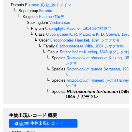
Domain
Eukarya
真核生物ドメイン
Supergroup
Bikonta
Kingdom
Plantae
植物界
Subkingdom
Viridiplantae
Phylum
Chlorophyta
Pascher, 1914
緑色植物門
Class
Ulvophyceae
K. R. Mattox & K. D. Stewart, 1978
Order
Cladophorales
Haeckel, 1894
シオグサ目
Family
Cladophoraceae
Wille, 1884
シオグサ科
Genus
Rhizoclonium
Kützing, 1843
ネダシグサ属
Species
Rhizoclonium africanum
Kützing, 185
シグサ
Species
Rhizoclonium grande
Børgesen, 1935
サ
Species
Rhizoclonium riparium
(Roth) Harvey, 
シグサ
Rhizoclonium tortuosum
(Dillw
Species
1845
ナガモツレ
生物出現レコード 概要
生物出現レコード →