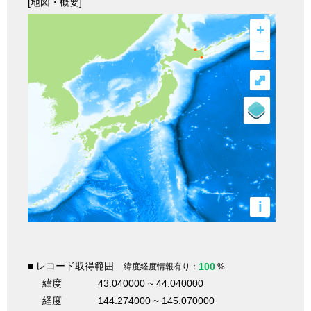
[地図・概要]
+
–
⤢
i
■ レコード取得範囲
100
緯度経度情報有り：
%
緯度
43.040000 ~ 44.040000
経度
144.274000 ~ 145.070000