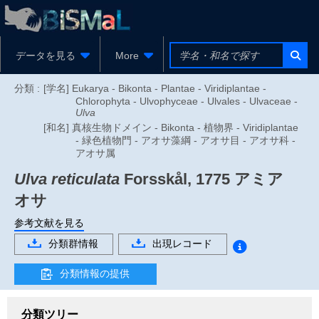
データを見る
More
分類 :
[学名] Eukarya - Bikonta - Plantae - Viridiplantae -
Chlorophyta - Ulvophyceae - Ulvales - Ulvaceae -
Ulva
[和名] 真核生物ドメイン - Bikonta - 植物界 - Viridiplantae
- 緑色植物門 - アオサ藻綱 - アオサ目 - アオサ科 -
アオサ属
Ulva reticulata
Forsskål, 1775
アミア
オサ
参考文献を見る
分類群情報
出現レコード
分類情報の提供
分類ツリー