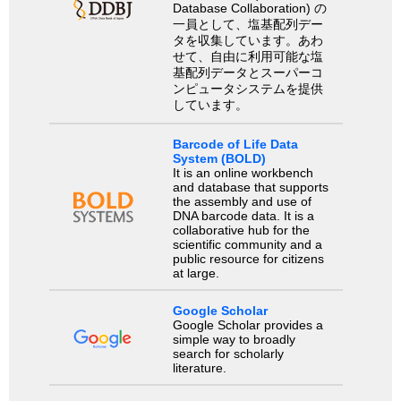
Database Collaboration) の
一員として、塩基配列デー
タを収集しています。あわ
せて、自由に利用可能な塩
基配列データとスーパーコ
ンピュータシステムを提供
しています。
Barcode of Life Data
System (BOLD)
It is an online workbench
and database that supports
the assembly and use of
DNA barcode data. It is a
collaborative hub for the
scientific community and a
public resource for citizens
at large.
Google Scholar
Google Scholar provides a
simple way to broadly
search for scholarly
literature.