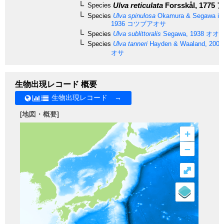
Ulva reticulata
Forsskål, 1775
ア
Species
Species
Ulva spinulosa
Okamura & Segawa in
1936
コツブアオサ
Species
Ulva sublittoralis
Segawa, 1938
オオ
Species
Ulva tanneri
Hayden & Waaland, 2003
オサ
生物出現レコード 概要
生物出現レコード →
[地図・概要]
+
–
⤢