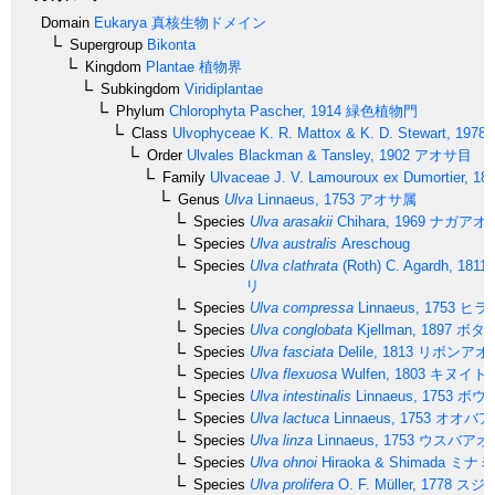
Domain
Eukarya
真核生物ドメイン
Supergroup
Bikonta
Kingdom
Plantae
植物界
Subkingdom
Viridiplantae
Phylum
Chlorophyta
Pascher, 1914
緑色植物門
Class
Ulvophyceae
K. R. Mattox & K. D. Stewart, 1978
Order
Ulvales
Blackman & Tansley, 1902
アオサ目
Family
Ulvaceae
J. V. Lamouroux ex Dumortier, 18
Genus
Ulva
Linnaeus, 1753
アオサ属
Species
Ulva arasakii
Chihara, 1969
ナガアオ
Species
Ulva australis
Areschoug
Species
Ulva clathrata
(Roth) C. Agardh, 1811
リ
Species
Ulva compressa
Linnaeus, 1753
ヒラ
Species
Ulva conglobata
Kjellman, 1897
ボタ
Species
Ulva fasciata
Delile, 1813
リボンアオ
Species
Ulva flexuosa
Wulfen, 1803
キヌイト
Species
Ulva intestinalis
Linnaeus, 1753
ボウ
Species
Ulva lactuca
Linnaeus, 1753
オオバア
Species
Ulva linza
Linnaeus, 1753
ウスバアオ
Species
Ulva ohnoi
Hiraoka & Shimada
ミナミ
Species
Ulva prolifera
O. F. Müller, 1778
スジ