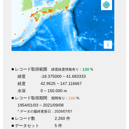
i
■ レコード取得範囲
100
緯度経度情報有り：
%
緯度
-18.375000 ~ 41.683333
経度
42.9525 ~ 147.116667
水深
0 ~ 150.000 m
■ レコード取得期間
100
期間有り：
%
1954/01/03 ~ 2021/09/08
* データの最終更新日：2026/07/07
■ レコード数
2,260 件
■ データセット
5 件