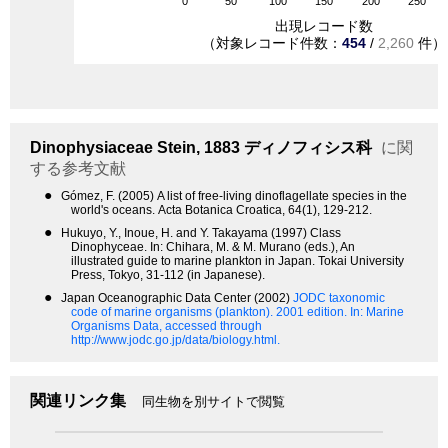
0
50
100
150
200
250
出現レコード数
（対象レコード件数：
454
/
2,260
件）
Dinophysiaceae
Stein, 1883
ディノフィシス科
に関
する参考文献
●
Gómez, F. (2005) A list of free-living dinoflagellate species in the
world's oceans. Acta Botanica Croatica, 64(1), 129-212.
●
Hukuyo, Y., Inoue, H. and Y. Takayama (1997) Class
Dinophyceae. In: Chihara, M. & M. Murano (eds.), An
illustrated guide to marine plankton in Japan. Tokai University
Press, Tokyo, 31-112 (in Japanese).
●
Japan Oceanographic Data Center (2002)
JODC taxonomic
code of marine organisms (plankton). 2001 edition.
In: Marine
Organisms Data, accessed through
http://www.jodc.go.jp/data/biology.html.
関連リンク集
同生物を別サイトで閲覧