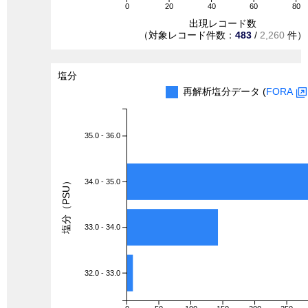
0
20
40
60
80
出現レコード数
（対象レコード件数：
483
/
2,260
件）
塩分
再解析塩分データ (
FORA
35.0 - 36.0
塩分（PSU）
34.0 - 35.0
33.0 - 34.0
32.0 - 33.0