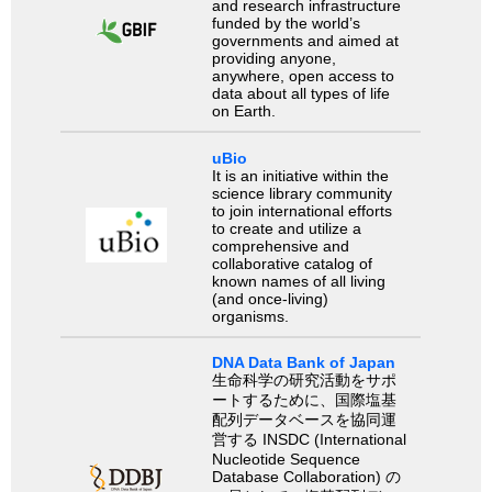
and research infrastructure
funded by the world’s
governments and aimed at
providing anyone,
anywhere, open access to
data about all types of life
on Earth.
uBio
It is an initiative within the
science library community
to join international efforts
to create and utilize a
comprehensive and
collaborative catalog of
known names of all living
(and once-living)
organisms.
DNA Data Bank of Japan
生命科学の研究活動をサポ
ートするために、国際塩基
配列データベースを協同運
営する INSDC (International
Nucleotide Sequence
Database Collaboration) の