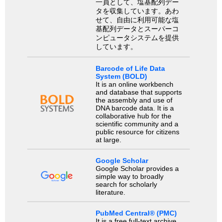
一員として、塩基配列デー
タを収集しています。あわ
せて、自由に利用可能な塩
基配列データとスーパーコ
ンピュータシステムを提供
しています。
Barcode of Life Data
System (BOLD)
It is an online workbench
and database that supports
the assembly and use of
DNA barcode data. It is a
collaborative hub for the
scientific community and a
public resource for citizens
at large.
Google Scholar
Google Scholar provides a
simple way to broadly
search for scholarly
literature.
PubMed Central® (PMC)
It is a free full-text archive