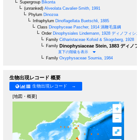
Supergroup
Bikonta
(unranked)
Alveolata
Cavalier-Smith, 1991
Phylum
Dinozoa
Infraphylum
Dinoflagellata
Buetschli, 1885
Class
Dinophyceae
Pascher, 1914
渦鞭毛藻綱
Order
Dinophysiales
Lindemann, 1928
ディノフィシス
Family
Citharistaceae
Kofoid & Skogsberg, 1928
Dinophysiaceae
Stein, 1883
ディノフ
Family
直下の階級を表示
Family
Oxyphysaceae
Sournia, 1984
生物出現レコード 概要
生物出現レコード →
[地図・概要]
+
–
⤢