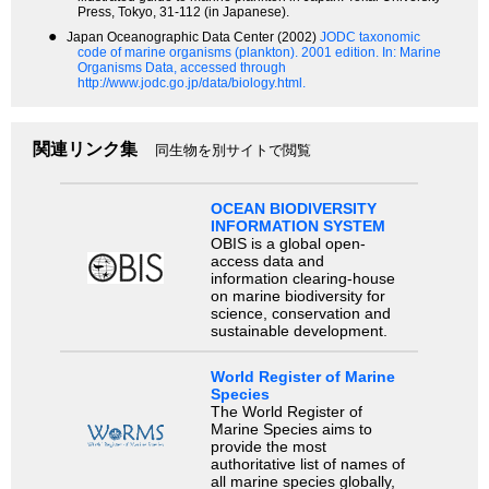
Press, Tokyo, 31-112 (in Japanese).
●
Japan Oceanographic Data Center (2002)
JODC taxonomic
code of marine organisms (plankton). 2001 edition.
In: Marine
Organisms Data, accessed through
http://www.jodc.go.jp/data/biology.html.
関連リンク集
同生物を別サイトで閲覧
OCEAN BIODIVERSITY
INFORMATION SYSTEM
OBIS is a global open-
access data and
information clearing-house
on marine biodiversity for
science, conservation and
sustainable development.
World Register of Marine
Species
The World Register of
Marine Species aims to
provide the most
authoritative list of names of
all marine species globally,