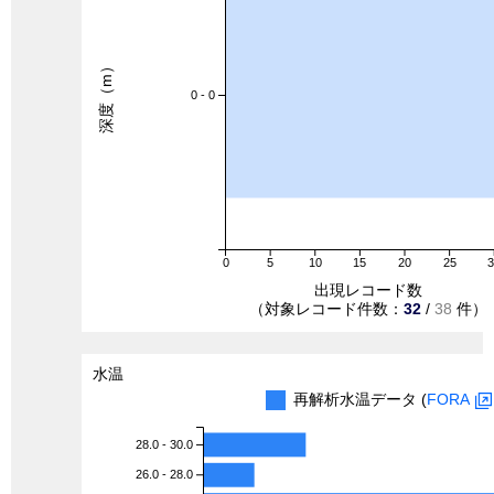
深度（m）
0 - 0
0
5
10
15
20
25
出現レコード数
（対象レコード件数：
32
/
38
件）
水温
再解析水温データ (
FORA
28.0 - 30.0
26.0 - 28.0