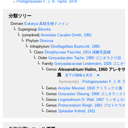
Protogonyaulax
F. J. R. Taylor, 1979
分類ツリー
Domain
Eukarya
真核生物ドメイン
Supergroup
Bikonta
(unranked)
Alveolata
Cavalier-Smith, 1991
Phylum
Dinozoa
Infraphylum
Dinoflagellata
Buetschli, 1885
Class
Dinophyceae
Pascher, 1914
渦鞭毛藻綱
Order
Gonyaulacales
Taylor, 1980
ゴニオラクス目
Family
Gonyaulacaceae
Lindemann, 1928
ゴニオラ
Alexandrium
Halim, 1960
アレキサ
Genus
属
直下の階級を表示
Synonym(s) :
Protogonyaulax
F. J. R. Tay
Genus
Amylax
Meunier, 1910
アミラックス属
Genus
Gonyaulax
Diesing, 1866
ゴニオラックス
Genus
Lingulodinium
D. Wall, 1967
リンギュロデ
Genus
Protoceratium
Bergh, 1881
プロトケラチ
Genus
Spiraulax
Kofoid, 1911