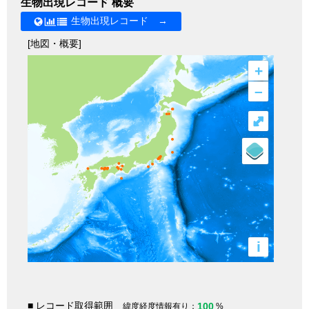
生物出現レコード 概要
生物出現レコード →
[地図・概要]
+
–
⤢
i
■ レコード取得範囲
100
緯度経度情報有り：
%