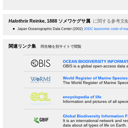
Halothrix
Reinke, 1888
ソメワケグサ属
に関する参考文
●
Japan Oceanographic Data Center (2002)
JODC taxonomic code of mar
関連リンク集
同生物を別サイトで閲覧
OCEAN BIODIVERSITY INFORMA
OBIS is a global open-access data a
World Register of Marine Species
The World Register of Marine Species
encyclopedia of life
Information and pictures of all spec
Global Biodiversity Information Fa
It is an international network and 
data about all types of life on Earth.