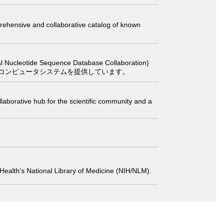
comprehensive and collaborative catalog of known
 Sequence Database Collaboration)
コンピュータシステムを提供しています。
laborative hub for the scientific community and a
 of Health's National Library of Medicine (NIH/NLM).