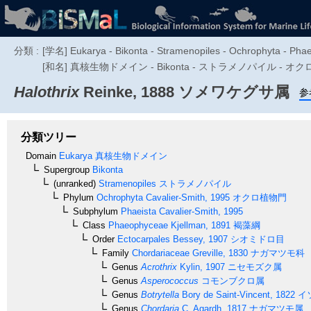
分類 :
[学名] Eukarya - Bikonta - Stramenopiles - Ochrophyta - Pha
[和名] 真核生物ドメイン - Bikonta - ストラメノパイル - オクロ
Halothrix
Reinke, 1888
ソメワケグサ属
参
分類ツリー
Domain
Eukarya
真核生物ドメイン
Supergroup
Bikonta
(unranked)
Stramenopiles
ストラメノパイル
Phylum
Ochrophyta
Cavalier-Smith, 1995
オクロ植物門
Subphylum
Phaeista
Cavalier-Smith, 1995
Class
Phaeophyceae
Kjellman, 1891
褐藻綱
Order
Ectocarpales
Bessey, 1907
シオミドロ目
Family
Chordariaceae
Greville, 1830
ナガマツモ科
Genus
Acrothrix
Kylin, 1907
ニセモズク属
Genus
Asperococcus
コモンブクロ属
Genus
Botrytella
Bory de Saint-Vincent, 1822
イ
Genus
Chordaria
C. Agardh, 1817
ナガマツモ属