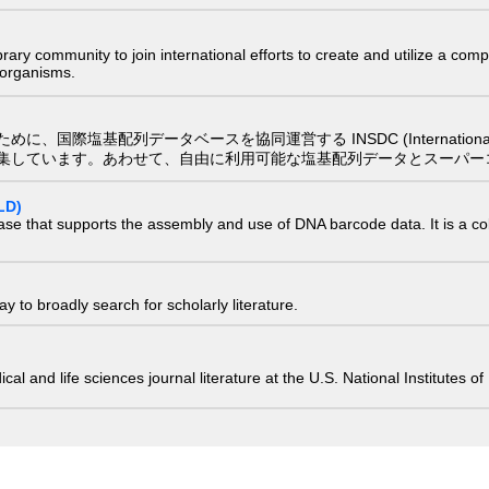
e library community to join international efforts to create and utilize a 
) organisms.
配列データベースを協同運営する INSDC (International Nucleotide
集しています。あわせて、自由に利用可能な塩基配列データとスーパー
LD)
ase that supports the assembly and use of DNA barcode data. It is a col
 to broadly search for scholarly literature.
edical and life sciences journal literature at the U.S. National Institutes