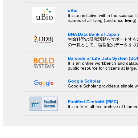
uBio
It is an initiative within the scienc
names of all living (and once-living
DNA Data Bank of Japan
生命科学の研究活動をサポートするために、国際塩基
の一員として、塩基配列データを収
Barcode of Life Data System (BO
It is an online workbench and datab
public resource for citizens at large.
Google Scholar
Google Scholar provides a simple way
PubMed Central® (PMC)
It is a free full-text archive of biom