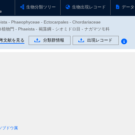
生物分類ツリー
生物出現レコード
データ
eista - Phaeophyceae - Ectocarpales - Chordariaceae
植物門 - Phaeista - 褐藻綱 - シオミドロ目 - ナガマツモ科
考文献を見る
分類群情報
出現レコード
ソブドウ属