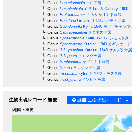
Genus
Papenfussiella
クロモ属
Genus
Proselachista
Y. P. Lee & Garbary, 1999
Genus
Protectocarpus
ムカシシオミドロ属
Genus
Punctaria
Greville, 1830
ハバモドキ属
Genus
Saundersella
Kylin, 1940
モツキチャソウ
Genus
Sauvageaugloia
クロモズク属
Genus
Sphaerotrichia
Kylin, 1940
イシモズク属
Genus
Spongonema
Kützing, 1849
カギシオミド
Genus
Stictyosiphon
Kützing, 1843
サメズグサ属
Genus
Stilophora
ヒモマクラ属
Genus
Streblonema
ヤドリミドロ属
Genus
Striaria
ヨコジマノリ属
Genus
Tinocladia
Kylin, 1940
フトモズク属
Genus
Trachynema
イソヒゲモ属
生物出現レコード 概要
生物出現レコード →
[地図・概要]