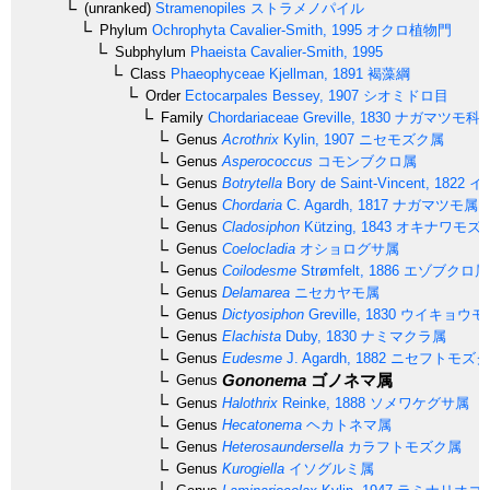
(unranked)
Stramenopiles
ストラメノパイル
Phylum
Ochrophyta
Cavalier-Smith, 1995
オクロ植物門
Subphylum
Phaeista
Cavalier-Smith, 1995
Class
Phaeophyceae
Kjellman, 1891
褐藻綱
Order
Ectocarpales
Bessey, 1907
シオミドロ目
Family
Chordariaceae
Greville, 1830
ナガマツモ科
Genus
Acrothrix
Kylin, 1907
ニセモズク属
Genus
Asperococcus
コモンブクロ属
Genus
Botrytella
Bory de Saint-Vincent, 1822
イ
Genus
Chordaria
C. Agardh, 1817
ナガマツモ属
Genus
Cladosiphon
Kützing, 1843
オキナワモズ
Genus
Coelocladia
オショログサ属
Genus
Coilodesme
Strømfelt, 1886
エゾブクロ属
Genus
Delamarea
ニセカヤモ属
Genus
Dictyosiphon
Greville, 1830
ウイキョウモ
Genus
Elachista
Duby, 1830
ナミマクラ属
Genus
Eudesme
J. Agardh, 1882
ニセフトモズク
Gononema
ゴノネマ属
Genus
Genus
Halothrix
Reinke, 1888
ソメワケグサ属
Genus
Hecatonema
ヘカトネマ属
Genus
Heterosaundersella
カラフトモズク属
Genus
Kurogiella
イソグルミ属