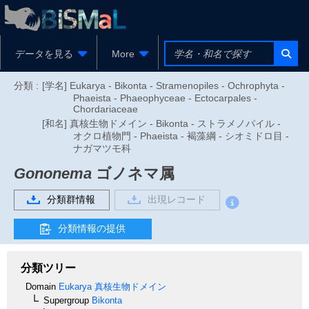
データを見る
More
分類 :
[学名] Eukarya - Bikonta - Stramenopiles - Ochrophyta -
Phaeista - Phaeophyceae - Ectocarpales -
Chordariaceae
[和名] 真核生物ドメイン - Bikonta - ストラメノパイル -
オクロ植物門 - Phaeista - 褐藻綱 - シオミドロ目 -
ナガマツモ科
Gononema
ゴノネマ属
分類群情報
出現レコード
分類情報の提供
分類ツリー
Domain
Eukarya
真核生物ドメイン
Supergroup
Bikonta