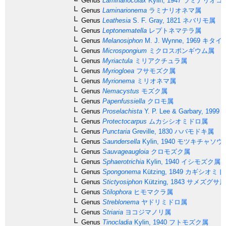
Genus
Laminariocolax
Kylin, 1947
ラミナリオコ
Genus
Laminarionema
ラミナリオネマ属
Genus
Leathesia
S. F. Gray, 1821
ネバリモ属
Genus
Leptonematella
レプトネマテラ属
Genus
Melanosiphon
M. J. Wynne, 1969
キタイ
Genus
Microspongium
ミクロスポンギウム属
Genus
Myriactula
ミリアクチュラ属
Genus
Myriogloea
フサモズク属
Genus
Myrionema
ミリオネマ属
Genus
Nemacystus
モズク属
Genus
Papenfussiella
クロモ属
Genus
Proselachista
Y. P. Lee & Garbary, 1999
Genus
Protectocarpus
ムカシシオミドロ属
Genus
Punctaria
Greville, 1830
ハバモドキ属
Genus
Saundersella
Kylin, 1940
モツキチャソウ
Genus
Sauvageaugloia
クロモズク属
Genus
Sphaerotrichia
Kylin, 1940
イシモズク属
Genus
Spongonema
Kützing, 1849
カギシオミド
Genus
Stictyosiphon
Kützing, 1843
サメズグサ属
Genus
Stilophora
ヒモマクラ属
Genus
Streblonema
ヤドリミドロ属
Genus
Striaria
ヨコジマノリ属
Genus
Tinocladia
Kylin, 1940
フトモズク属