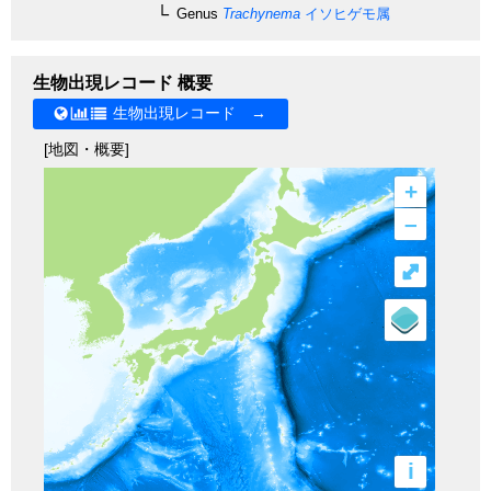
Genus
Trachynema
イソヒゲモ属
生物出現レコード 概要
生物出現レコード →
[地図・概要]
+
–
⤢
i