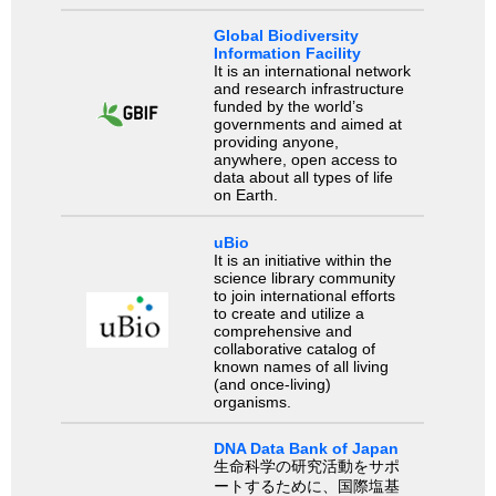
Global Biodiversity
Information Facility
It is an international network
and research infrastructure
funded by the world’s
governments and aimed at
providing anyone,
anywhere, open access to
data about all types of life
on Earth.
uBio
It is an initiative within the
science library community
to join international efforts
to create and utilize a
comprehensive and
collaborative catalog of
known names of all living
(and once-living)
organisms.
DNA Data Bank of Japan
生命科学の研究活動をサポ
ートするために、国際塩基