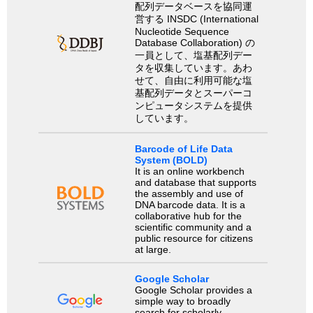
配列データベースを協同運
営する INSDC (International
Nucleotide Sequence
Database Collaboration) の
一員として、塩基配列デー
タを収集しています。あわ
せて、自由に利用可能な塩
基配列データとスーパーコ
ンピュータシステムを提供
しています。
Barcode of Life Data
System (BOLD)
It is an online workbench
and database that supports
the assembly and use of
DNA barcode data. It is a
collaborative hub for the
scientific community and a
public resource for citizens
at large.
Google Scholar
Google Scholar provides a
simple way to broadly
search for scholarly