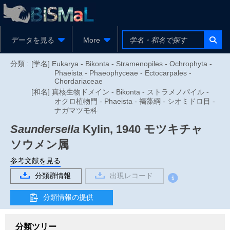
データを見る
More
分類 :
[学名] Eukarya - Bikonta - Stramenopiles - Ochrophyta -
Phaeista - Phaeophyceae - Ectocarpales -
Chordariaceae
[和名] 真核生物ドメイン - Bikonta - ストラメノパイル -
オクロ植物門 - Phaeista - 褐藻綱 - シオミドロ目 -
ナガマツモ科
Saundersella
Kylin, 1940
モツキチャ
ソウメン属
参考文献を見る
分類群情報
出現レコード
分類情報の提供
分類ツリー