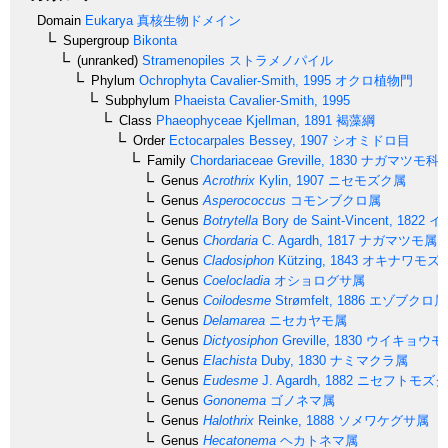
Domain
Eukarya
真核生物ドメイン
Supergroup
Bikonta
(unranked)
Stramenopiles
ストラメノパイル
Phylum
Ochrophyta
Cavalier-Smith, 1995
オクロ植物門
Subphylum
Phaeista
Cavalier-Smith, 1995
Class
Phaeophyceae
Kjellman, 1891
褐藻綱
Order
Ectocarpales
Bessey, 1907
シオミドロ目
Family
Chordariaceae
Greville, 1830
ナガマツモ科
Genus
Acrothrix
Kylin, 1907
ニセモズク属
Genus
Asperococcus
コモンブクロ属
Genus
Botrytella
Bory de Saint-Vincent, 1822
イ
Genus
Chordaria
C. Agardh, 1817
ナガマツモ属
Genus
Cladosiphon
Kützing, 1843
オキナワモズ
Genus
Coelocladia
オショログサ属
Genus
Coilodesme
Strømfelt, 1886
エゾブクロ属
Genus
Delamarea
ニセカヤモ属
Genus
Dictyosiphon
Greville, 1830
ウイキョウモ
Genus
Elachista
Duby, 1830
ナミマクラ属
Genus
Eudesme
J. Agardh, 1882
ニセフトモズク
Genus
Gononema
ゴノネマ属
Genus
Halothrix
Reinke, 1888
ソメワケグサ属
Genus
Hecatonema
ヘカトネマ属