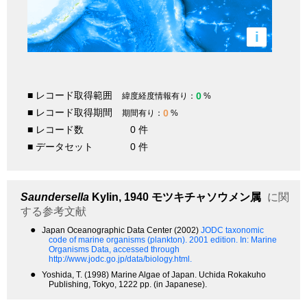
i
■ レコード取得範囲
0
緯度経度情報有り：
%
■ レコード取得期間
0
期間有り：
%
■ レコード数
0 件
■ データセット
0 件
Saundersella
Kylin, 1940
モツキチャソウメン属
に関
する参考文献
●
Japan Oceanographic Data Center (2002)
JODC taxonomic
code of marine organisms (plankton). 2001 edition.
In: Marine
Organisms Data, accessed through
http://www.jodc.go.jp/data/biology.html.
●
Yoshida, T. (1998) Marine Algae of Japan. Uchida Rokakuho
Publishing, Tokyo, 1222 pp. (in Japanese).