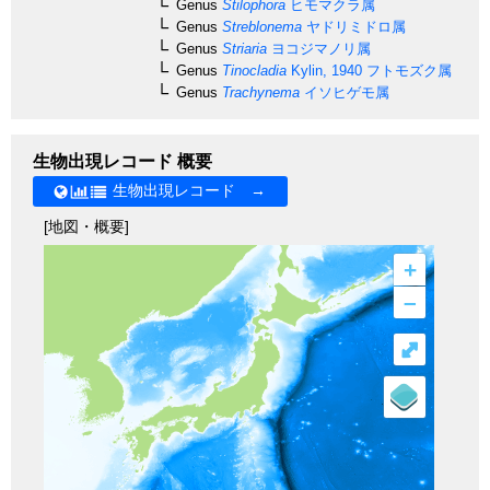
Genus
Stilophora
ヒモマクラ属
Genus
Streblonema
ヤドリミドロ属
Genus
Striaria
ヨコジマノリ属
Genus
Tinocladia
Kylin, 1940
フトモズク属
Genus
Trachynema
イソヒゲモ属
生物出現レコード 概要
生物出現レコード →
[地図・概要]
+
–
⤢