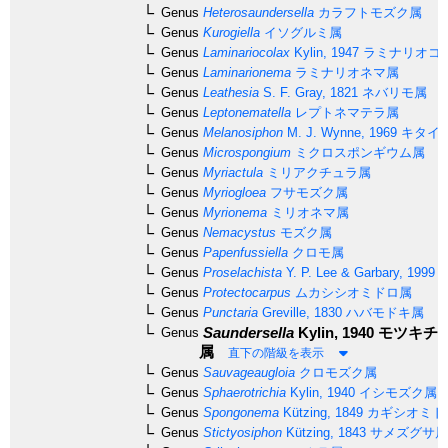
Genus
Heterosaundersella
カラフトモズク属
Genus
Kurogiella
イソグルミ属
Genus
Laminariocolax
Kylin, 1947
ラミナリオコ
Genus
Laminarionema
ラミナリオネマ属
Genus
Leathesia
S. F. Gray, 1821
ネバリモ属
Genus
Leptonematella
レプトネマテラ属
Genus
Melanosiphon
M. J. Wynne, 1969
キタイ
Genus
Microspongium
ミクロスポンギウム属
Genus
Myriactula
ミリアクチュラ属
Genus
Myriogloea
フサモズク属
Genus
Myrionema
ミリオネマ属
Genus
Nemacystus
モズク属
Genus
Papenfussiella
クロモ属
Genus
Proselachista
Y. P. Lee & Garbary, 1999
Genus
Protectocarpus
ムカシシオミドロ属
Genus
Punctaria
Greville, 1830
ハバモドキ属
Saundersella
Kylin, 1940
モツキチ
Genus
属
直下の階級を表示
Genus
Sauvageaugloia
クロモズク属
Genus
Sphaerotrichia
Kylin, 1940
イシモズク属
Genus
Spongonema
Kützing, 1849
カギシオミド
Genus
Stictyosiphon
Kützing, 1843
サメズグサ属