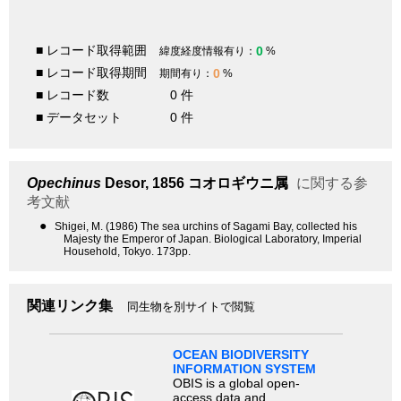
■ レコード取得範囲
0
緯度経度情報有り：
%
■ レコード取得期間
0
期間有り：
%
■ レコード数
0 件
■ データセット
0 件
Opechinus
Desor, 1856
コオロギウニ属
に関する参
考文献
●
Shigei, M. (1986) The sea urchins of Sagami Bay, collected his
Majesty the Emperor of Japan. Biological Laboratory, Imperial
Household, Tokyo. 173pp.
関連リンク集
同生物を別サイトで閲覧
OCEAN BIODIVERSITY
INFORMATION SYSTEM
OBIS is a global open-
access data and