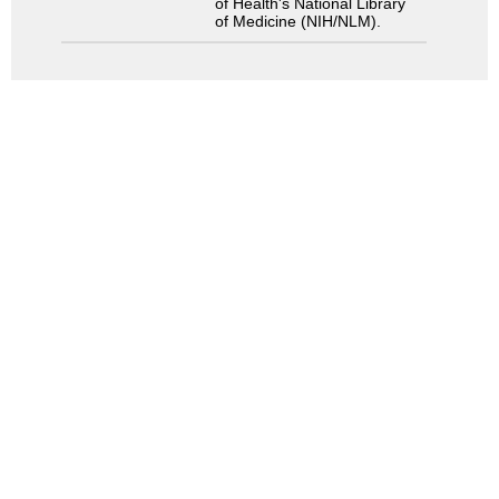
of Health's National Library
of Medicine (NIH/NLM).