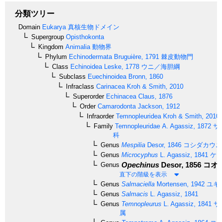
分類ツリー
Domain
Eukarya
真核生物ドメイン
Supergroup
Opisthokonta
Kingdom
Animalia
動物界
Phylum
Echinodermata
Bruguière, 1791
棘皮動物門
Class
Echinoidea
Leske, 1778
ウニ／海胆綱
Subclass
Euechinoidea
Bronn, 1860
Infraclass
Carinacea
Kroh & Smith, 2010
Superorder
Echinacea
Claus, 1876
Order
Camarodonta
Jackson, 1912
Infraorder
Temnopleuridea
Kroh & Smith, 2010
Family
Temnopleuridae
A. Agassiz, 1872
サ
科
Genus
Mespilia
Desor, 1846
コシダカウニ
Genus
Microcyphus
L. Agassiz, 1841
ケマ
Opechinus
Desor, 1856
コオ
Genus
直下の階級を表示
Genus
Salmaciella
Mortensen, 1942
ユキ
Genus
Salmacis
L. Agassiz, 1841
Genus
Temnopleurus
L. Agassiz, 1841
サ
属