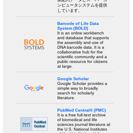
ンピュータシステムを提供
しています。
Barcode of Life Data
System (BOLD)
It is an online workbench
and database that supports
the assembly and use of
DNA barcode data. It is a
collaborative hub for the
scientific community and a
public resource for citizens
at large.
Google Scholar
Google Scholar provides a
simple way to broadly
search for scholarly
literature.
PubMed Central® (PMC)
It is a free full-text archive
of biomedical and life
sciences journal literature at
the U.S. National Institutes