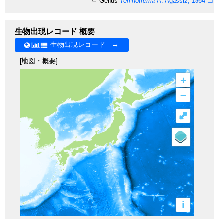
Genus
Temnotrema
A. Agassiz, 1864
コデ
生物出現レコード 概要
生物出現レコード →
[地図・概要]
+
–
⤢
i