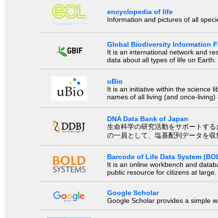
encyclopedia of life
Information and pictures of all spec
Global Biodiversity Information Fa
It is an international network and 
data about all types of life on Earth.
uBio
It is an initiative within the scienc
names of all living (and once-living
DNA Data Bank of Japan
生命科学の研究活動をサポートするために、国際塩基
の一員として、塩基配列データを収
Barcode of Life Data System (BO
It is an online workbench and datab
public resource for citizens at large.
Google Scholar
Google Scholar provides a simple way