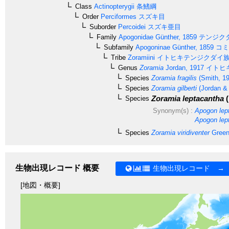
Class
Actinopterygii
条鰭綱
Order
Perciformes
スズキ目
Suborder
Percoidei
スズキ亜目
Family
Apogonidae
Günther, 1859
テンジク
Subfamily
Apogoninae
Günther, 1859
コミ
Tribe
Zoramiini
イトヒキテンジクダイ
Genus
Zoramia
Jordan, 1917
イトヒ
Species
Zoramia fragilis
(Smith, 1
Species
Zoramia gilberti
(Jordan & 
Zoramia leptacantha
(
Species
Synonym(s) :
Apogon lep
Apogon lep
Species
Zoramia viridiventer
Greenf
生物出現レコード 概要
生物出現レコード →
[地図・概要]