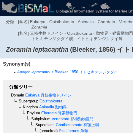
分類 :
[学名] Eukarya - Opisthokonta - Animalia - Chordata - Vertebra
Zoramia
[和名] 真核生物ドメイン - Opisthokonta - 動物界 - 脊索
トヒキテンジクダイ族 - イトヒキテンジクダイ属
Zoramia leptacantha
(Bleeker, 1856)
イト
Synonym(s)
Apogon leptacanthus
Bleeker, 1856
イトヒキテンジクダイ
分類ツリー
Domain
Eukarya
真核生物ドメイン
Supergroup
Opisthokonta
Kingdom
Animalia
動物界
Phylum
Chordata
脊索動物門
Subphylum
Vertebrata
脊椎動物亜門
Superclass
Gnathostomata
有顎上綱
(unranked)
Pisciformes
魚類