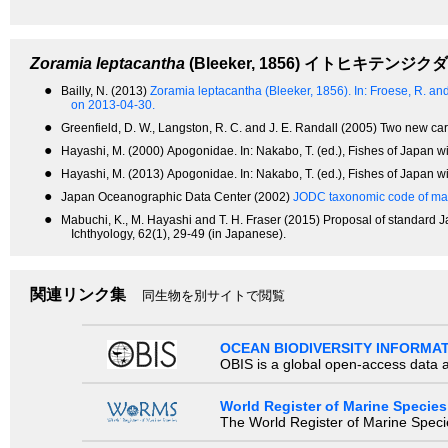
Zoramia leptacantha
(Bleeker, 1856)
イトヒキテンジクダ
●
Bailly, N. (2013)
Zoramia leptacantha (Bleeker, 1856).
In: Froese, R. a
on 2013-04-30.
●
Greenfield, D. W., Langston, R. C. and J. E. Randall (2005) Two new ca
●
Hayashi, M. (2000) Apogonidae. In: Nakabo, T. (ed.), Fishes of Japan wi
●
Hayashi, M. (2013) Apogonidae. In: Nakabo, T. (ed.), Fishes of Japan wi
●
Japan Oceanographic Data Center (2002)
JODC taxonomic code of mar
●
Mabuchi, K., M. Hayashi and T. H. Fraser (2015) Proposal of standard
Ichthyology, 62(1), 29-49 (in Japanese).
関連リンク集
同生物を別サイトで閲覧
OCEAN BIODIVERSITY INFORMA
OBIS is a global open-access data a
World Register of Marine Species
The World Register of Marine Species