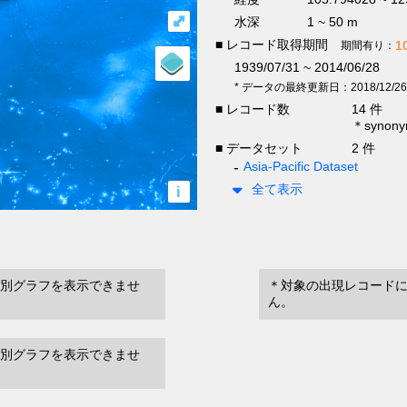
⤢
水深
1 ~ 50 m
■ レコード取得期間
1
期間有り：
1939/07/31 ~ 2014/06/28
* データの最終更新日：2018/12/26
■ レコード数
14 件
＊syno
■ データセット
2 件
Asia-Pacific Dataset
全て表示
i
別グラフを表示できませ
＊対象の出現レコード
ん。
別グラフを表示できませ