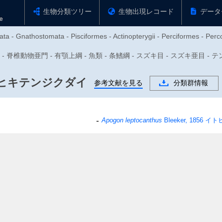
生物分類ツリー
生物出現レコード
データ
ta - Gnathostomata - Pisciformes - Actinopterygii - Perciformes - Perc
動物門 - 脊椎動物亜門 - 有顎上綱 - 魚類 - 条鰭綱 - スズキ目 - スズキ亜目
ヒキテンジクダイ
参考文献を見る
分類群情報
Apogon leptocanthus
Bleeker, 1856
イト