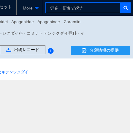
セット
More
oidei - Apogonidae - Apogoninae - Zoramiini -
 - テンジクダイ科 - コミナトテンジクダイ亜科 - イ
出現レコード
分類情報の提供
ヒキテンジクダイ