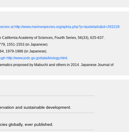
 Species at http://www.marinespecies.org/aphia.php?p=taxdetails&id=283228
he California Academy of Sciences, Fourth Series, 56(33), 625-637.
0-779, 1551-1553 (in Japanese).
-864, 1979-1986 (in Japanese).
gh http://www.jodc.go.jp/data/biology.html.
stematics proposed by Mabuchi and others in 2014. Japanese Journal of
servation and sustainable development.
ies globally, ever published.