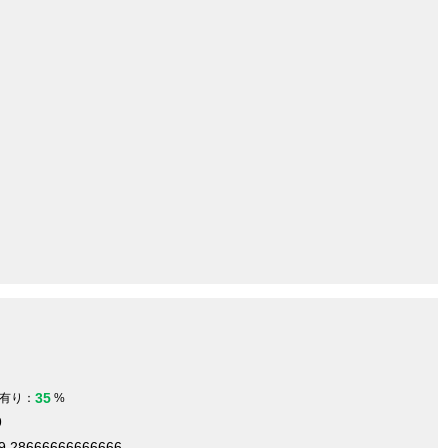
35
有り：
%
9
29.28666666666666