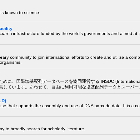
ies known to science.
cility
research infrastructure funded by the world’s governments and aimed a
e library community to join international efforts to create and utilize a 
) organisms.
配列データベースを協同運営する INSDC (International Nucleotide
集しています。あわせて、自由に利用可能な塩基配列データとスーパー
LD)
ase that supports the assembly and use of DNA barcode data. It is a col
 to broadly search for scholarly literature.