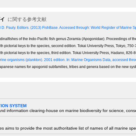
イ
に関する参考文献
nd D. Pauly. Editors. (2013) FishBase. Accessed through: World Register of Marine
rdinalfishes of the Indo-Pacific fish genus Zoramia (Apogonidae). Proceedings of t
th pictorial keys to the species, second edition. Tokai University Press, Tokyo, 75
th pictorial keys to the species, third edition. Tokai University Press, Hadano, 826
ine organisms (plankton). 2001 edition.
In: Marine Organisms Data, accessed throu
 Japanese names for apogonid subfamilies, tribes and genera based on the new sy
TION SYSTEM
nd information clearing-house on marine biodiversity for science, con
 aims to provide the most authoritative list of names of all marine spec