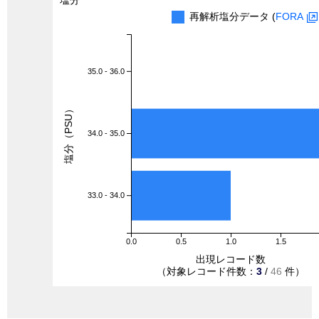
塩分
再解析塩分データ (
FORA
35.0 - 36.0
塩分（PSU）
34.0 - 35.0
33.0 - 34.0
0.0
0.5
1.0
1.5
出現レコード数
（対象レコード件数：
3
/
46
件）