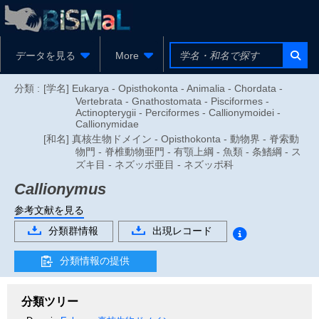
データを見る
More
分類 :
[学名] Eukarya - Opisthokonta - Animalia - Chordata -
Vertebrata - Gnathostomata - Pisciformes -
Actinopterygii - Perciformes - Callionymoidei -
Callionymidae
[和名] 真核生物ドメイン - Opisthokonta - 動物界 - 脊索動
物門 - 脊椎動物亜門 - 有顎上綱 - 魚類 - 条鰭綱 - ス
ズキ目 - ネズッポ亜目 - ネズッポ科
Callionymus
参考文献を見る
分類群情報
出現レコード
分類情報の提供
分類ツリー