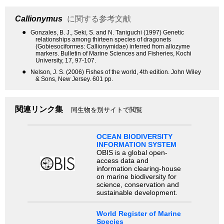
Callionymus
に関する参考文献
●
Gonzales, B. J., Seki, S. and N. Taniguchi (1997) Genetic
relationships among thirteen species of dragonets
(Gobiesociformes: Callionymidae) inferred from allozyme
markers. Bulletin of Marine Sciences and Fisheries, Kochi
University, 17, 97-107.
●
Nelson, J. S. (2006) Fishes of the world, 4th edition. John Wiley
& Sons, New Jersey. 601 pp.
関連リンク集
同生物を別サイトで閲覧
OCEAN BIODIVERSITY
INFORMATION SYSTEM
OBIS is a global open-
access data and
information clearing-house
on marine biodiversity for
science, conservation and
sustainable development.
World Register of Marine
Species