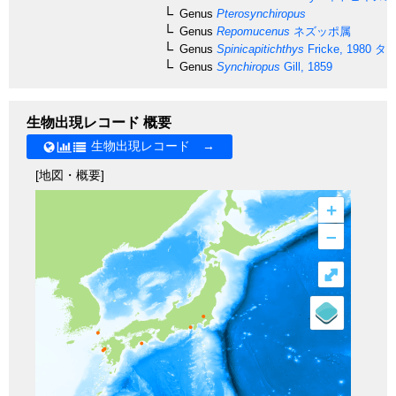
Genus
Pterosynchiropus
Genus
Repomucenus
ネズッポ属
Genus
Spinicapitichthys
Fricke, 1980
タツ
Genus
Synchiropus
Gill, 1859
生物出現レコード 概要
生物出現レコード →
[地図・概要]
+
–
⤢