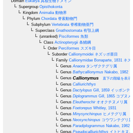
Domain
Eukarya
真核生物ドメイン
Supergroup
Opisthokonta
Kingdom
Animalia
動物界
Phylum
Chordata
脊索動物門
Subphylum
Vertebrata
脊椎動物亜門
Superclass
Gnathostomata
有顎上綱
(unranked)
Pisciformes
魚類
Class
Actinopterygii
条鰭綱
Order
Perciformes
スズキ目
Suborder
Callionymoidei
ネズッポ亜目
Family
Callionymidae
Bonaparte, 1831
ネズ
Genus
Anaora
タンザクテグリ属
Genus
Bathycallionymus
Nakabo, 1982
Callionymus
Genus
直下の階級を表示
Genus
Calliurichthys
Genus
Dactylopus
Gill, 1859
イッポンテ
Genus
Diplogrammus
Gill, 1865
コブヌメ
Genus
Eleutherochir
オオクチヌメリ属
Genus
Foetorepus
Whitley, 1931
Genus
Minysynchiropus
ヒメテグリ属
Genus
Neosynchiropus
コウワンテグリ属
Genus
Paradiplogrammus
Nakabo, 1982
Genus
Pseudocalliurichthys
イトヒキヌメ