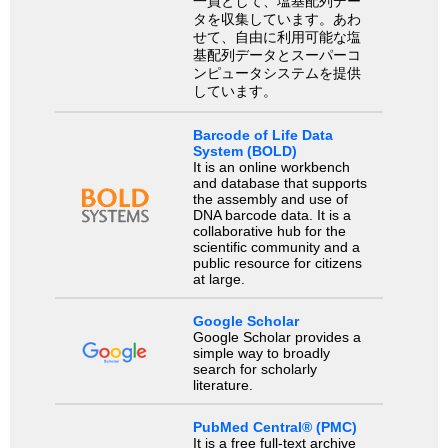
一員として、塩基配列デー
タを収集しています。あわ
せて、自由に利用可能な塩
基配列データとスーパーコ
ンピュータシステムを提供
しています。
Barcode of Life Data
System (BOLD)
It is an online workbench
and database that supports
the assembly and use of
DNA barcode data. It is a
collaborative hub for the
scientific community and a
public resource for citizens
at large.
Google Scholar
Google Scholar provides a
simple way to broadly
search for scholarly
literature.
PubMed Central® (PMC)
It is a free full-text archive