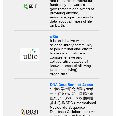
and research infrastructure
funded by the world’s
governments and aimed at
providing anyone,
anywhere, open access to
data about all types of life
on Earth.
uBio
It is an initiative within the
science library community
to join international efforts
to create and utilize a
comprehensive and
collaborative catalog of
known names of all living
(and once-living)
organisms.
DNA Data Bank of Japan
生命科学の研究活動をサポ
ートするために、国際塩基
配列データベースを協同運
営する INSDC (International
Nucleotide Sequence
Database Collaboration) の