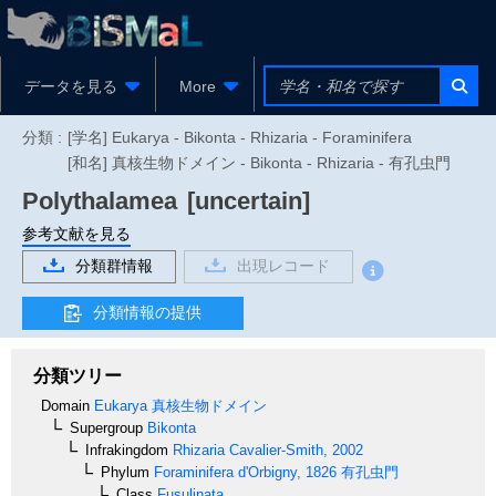
データを見る
More
分類 :
[学名] Eukarya - Bikonta - Rhizaria - Foraminifera
[和名] 真核生物ドメイン - Bikonta - Rhizaria - 有孔虫門
Polythalamea
[uncertain]
参考文献を見る
分類群情報
出現レコード
分類情報の提供
分類ツリー
Domain
Eukarya
真核生物ドメイン
Supergroup
Bikonta
Infrakingdom
Rhizaria
Cavalier-Smith, 2002
Phylum
Foraminifera
d'Orbigny, 1826
有孔虫門
Class
Fusulinata