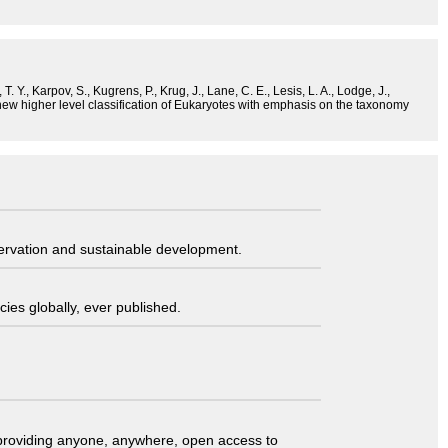
. Y., Karpov, S., Kugrens, P., Krug, J., Lane, C. E., Lesis, L. A., Lodge, J.,
 new higher level classification of Eukaryotes with emphasis on the taxonomy
servation and sustainable development.
ies globally, ever published.
t providing anyone, anywhere, open access to