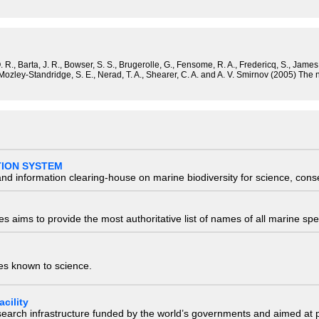
R., Barta, J. R., Bowser, S. S., Brugerolle, G., Fensome, R. A., Fredericq, S., James, T
 Mozley-Standridge, S. E., Nerad, T. A., Shearer, C. A. and A. V. Smirnov (2005) The
TION SYSTEM
nd information clearing-house on marine biodiversity for science, con
 aims to provide the most authoritative list of names of all marine spec
ies known to science.
cility
research infrastructure funded by the world’s governments and aimed a