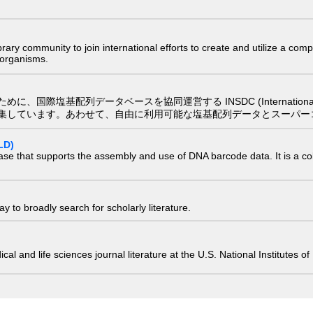
e library community to join international efforts to create and utilize a 
) organisms.
配列データベースを協同運営する INSDC (International Nucleotide
集しています。あわせて、自由に利用可能な塩基配列データとスーパー
LD)
ase that supports the assembly and use of DNA barcode data. It is a col
 to broadly search for scholarly literature.
edical and life sciences journal literature at the U.S. National Institutes