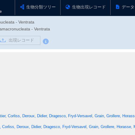
生物分類ツリー
生物出現レコード
データ
ucleata - Ventrata
acronucleata - Ventrata
出現レコード
ier, Corliss, Deroux, Didier, Dragesco, Fryd-Versavel, Grain, Grollere, Hora
 Corliss, Deroux, Didier, Dragesco, Fryd-Versavel, Grain, Grollere, Horasse,