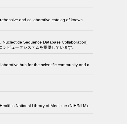
comprehensive and collaborative catalog of known
 Sequence Database Collaboration)
コンピュータシステムを提供しています。
laborative hub for the scientific community and a
 of Health's National Library of Medicine (NIH/NLM).