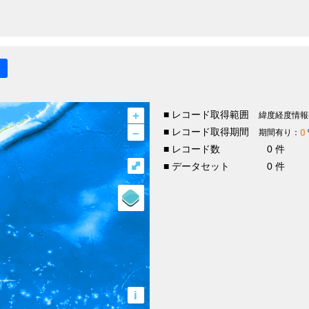
+
■ レコード取得範囲
緯度経度情報
–
■ レコード取得期間
0
期間有り：
■ レコード数
0 件
⤢
■ データセット
0 件
i