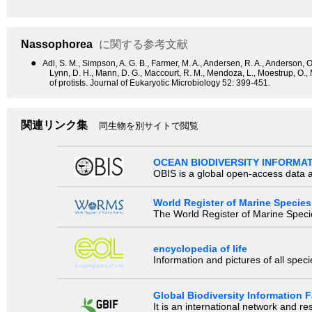
Nassophorea
に関する参考文献
●
Adl, S. M., Simpson, A. G. B., Farmer, M. A., Andersen, R. A., Anderson, O. 
Lynn, D. H., Mann, D. G., Maccourt, R. M., Mendoza, L., Moestrup, O.,
of protists. Journal of Eukaryotic Microbiology 52: 399-451.
関連リンク集
同生物を別サイトで閲覧
OCEAN BIODIVERSITY INFORMA
OBIS is a global open-access data a
World Register of Marine Species
The World Register of Marine Species
encyclopedia of life
Information and pictures of all spec
Global Biodiversity Information Fa
It is an international network and 