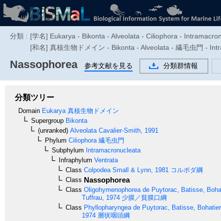
分類 :
[学名] Eukarya - Bikonta - Alveolata - Ciliophora - Intramacron
[和名] 真核生物ドメイン - Bikonta - Alveolata - 繊毛虫門 - Intram
Nassophorea
参考文献を見る
分類群情報
分類ツリー
Domain
Eukarya
真核生物ドメイン
Supergroup
Bikonta
(unranked)
Alveolata
Cavalier-Smith, 1991
Phylum
Ciliophora
繊毛虫門
Subphylum
Intramacronucleata
Infraphylum
Ventrata
Class
Colpodea
Small & Lynn, 1981
コルポダ綱
Nassophorea
Class
Class
Oligohymenophorea
de Puytorac, Batisse, Bohat
Tuffrau, 1974
少膜／貧膜口綱
Class
Phyllopharyngea
de Puytorac, Batisse, Bohatier,
1974
層状咽頭綱