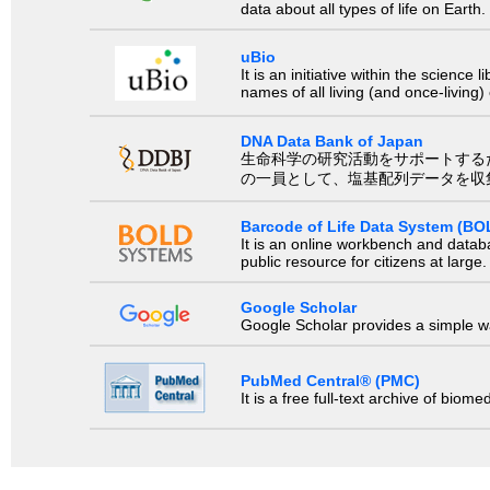
data about all types of life on Earth.
uBio
It is an initiative within the scienc
names of all living (and once-living
DNA Data Bank of Japan
生命科学の研究活動をサポートするために、国際塩基
の一員として、塩基配列データを収
Barcode of Life Data System (BO
It is an online workbench and datab
public resource for citizens at large.
Google Scholar
Google Scholar provides a simple way
PubMed Central® (PMC)
It is a free full-text archive of biom