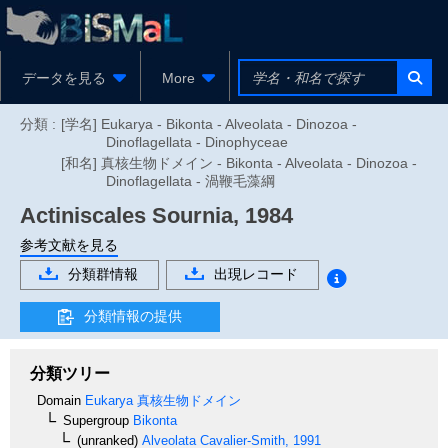
データを見る
More
分類 :
[学名] Eukarya - Bikonta - Alveolata - Dinozoa -
Dinoflagellata - Dinophyceae
[和名] 真核生物ドメイン - Bikonta - Alveolata - Dinozoa -
Dinoflagellata - 渦鞭毛藻綱
Actiniscales
Sournia, 1984
参考文献を見る
分類群情報
出現レコード
分類情報の提供
分類ツリー
Domain
Eukarya
真核生物ドメイン
Supergroup
Bikonta
(unranked)
Alveolata
Cavalier-Smith, 1991