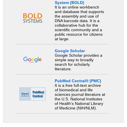
System (BOLD)
It is an online workbench
and database that supports
the assembly and use of
DNA barcode data. It is a
collaborative hub for the
scientific community and a
public resource for citizens
at large.
Google Scholar
Google Scholar provides a
simple way to broadly
search for scholarly
literature.
PubMed Central® (PMC)
It is a free full-text archive
of biomedical and life
sciences journal literature at
the U.S. National Institutes
of Health's National Library
of Medicine (NIH/NLM).