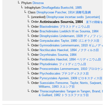
Phylum
Dinozoa
Infraphylum
Dinoflagellata
Buetschli, 1885
Class
Dinophyceae
Pascher, 1914
渦鞭毛藻綱
(unranked)
Dinophyceae incertae sedis
[uncertain]
Actiniscales
Sournia, 1984
Order
直下の階級を
Order
Blastodiniales
ブラストディニウム目
Order
Brachidiniales
Loeblich III ex Sournia, 1984
Order
Dinophysiales
Lindemann, 1928
ディノフィシス
Order
Gonyaulacales
Taylor, 1980
ゴニオラクス目
Order
Gymnodiniales
Lemmermann, 1910
ギムノディ
Order
Noctilucales
Haeckel, 1894
ノクティルカ目
Order
Oxyrrhinales
Sournia, 1984
Order
Peridiniales
Haeckel, 1894
ペリディニウム目
Order
Phytodiniales
フィトディニウム目
Order
Prorocentrales
Lemmermann, 1910
プロロケン
Order
Ptychodiscales
プチコディスクス目
Order
Pyrocystales
Apstein, 1909
ピロキスティス目
Order
Suessiales
Fensome, Taylor, Norris, Sarjeant, 
Williams, 1993
スエシア目
Order
Thoracosphaerales
Tangen in Tangen, Brand, B
& Guillard, 1982
トラコスファエラ目