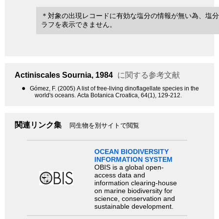
＊対象の出現レコードに有効な塩分の情報が無い為、塩分
ラフを表示できません。
Actiniscales
Sournia, 1984
に関する参考文献
●
Gómez, F. (2005) A list of free-living dinoflagellate species in the
world's oceans. Acta Botanica Croatica, 64(1), 129-212.
関連リンク集
同生物を別サイトで閲覧
OCEAN BIODIVERSITY
INFORMATION SYSTEM
OBIS is a global open-
access data and
information clearing-house
on marine biodiversity for
science, conservation and
sustainable development.