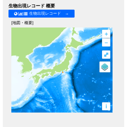
生物出現レコード 概要
生物出現レコード →
[地図・概要]
+
–
⤢
i