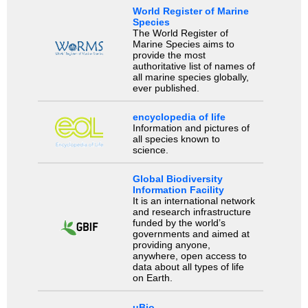
World Register of Marine
Species
The World Register of
Marine Species aims to
provide the most
authoritative list of names of
all marine species globally,
ever published.
encyclopedia of life
Information and pictures of
all species known to
science.
Global Biodiversity
Information Facility
It is an international network
and research infrastructure
funded by the world’s
governments and aimed at
providing anyone,
anywhere, open access to
data about all types of life
on Earth.
uBio