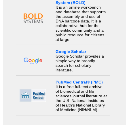
System (BOLD)
It is an online workbench
and database that supports
the assembly and use of
DNA barcode data. It is a
collaborative hub for the
scientific community and a
public resource for citizens
at large.
Google Scholar
Google Scholar provides a
simple way to broadly
search for scholarly
literature.
PubMed Central® (PMC)
It is a free full-text archive
of biomedical and life
sciences journal literature at
the U.S. National Institutes
of Health's National Library
of Medicine (NIH/NLM).