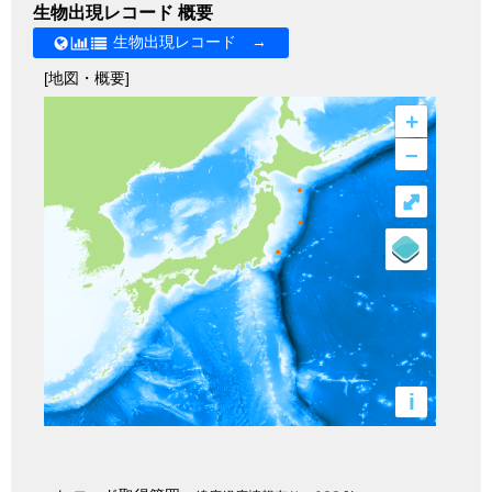
生物出現レコード 概要
生物出現レコード →
[地図・概要]
+
–
⤢
i