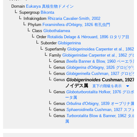
Domain
Eukarya
真核生物ドメイン
Supergroup
Bikonta
Infrakingdom
Rhizaria
Cavalier-Smith, 2002
Phylum
Foraminifera
d'Orbigny, 1826
有孔虫門
Class
Globothalamea
Order
Rotaliida
Delage & Hérouard, 1896
ロタリア目
Suborder
Globigerinina
Superfamily
Globigerinoidea
Carpenter et al., 1862
Family
Globigerinidae
Carpenter et al., 1862
グロ
Genus
Beella
Banner & Blow, 1960
ベーエラ属
Genus
Globigerina
d'Orbigny, 1826
グロビゲリ
Genus
Globigerinella
Cushman, 1927
グロビゲ
Globigerinoides
Cushman, 1927
Genus
ノイデス属
直下の階級を表示
Genus
Globoturborotalita
Hofker, 1976
グロボ
ータ属
Genus
Orbulina
d'Orbigny, 1839
オーブリナ属
Genus
Sphaeroidinella
Cushman, 1927
スフェ
Genus
Turborotalita
Blow & Banner, 1962
タル
属