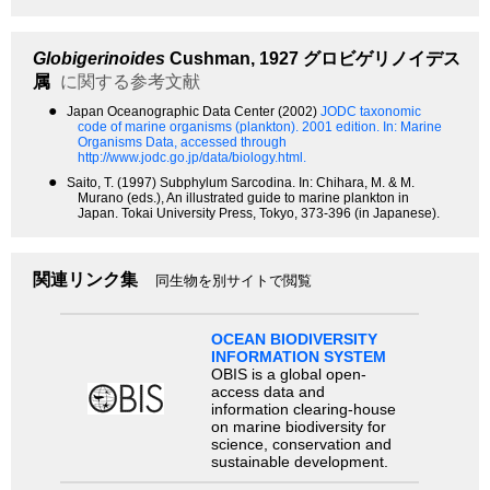
Globigerinoides
Cushman, 1927
グロビゲリノイデス
属
に関する参考文献
●
Japan Oceanographic Data Center (2002)
JODC taxonomic
code of marine organisms (plankton). 2001 edition.
In: Marine
Organisms Data, accessed through
http://www.jodc.go.jp/data/biology.html.
●
Saito, T. (1997) Subphylum Sarcodina. In: Chihara, M. & M.
Murano (eds.), An illustrated guide to marine plankton in
Japan. Tokai University Press, Tokyo, 373-396 (in Japanese).
関連リンク集
同生物を別サイトで閲覧
OCEAN BIODIVERSITY
INFORMATION SYSTEM
OBIS is a global open-
access data and
information clearing-house
on marine biodiversity for
science, conservation and
sustainable development.