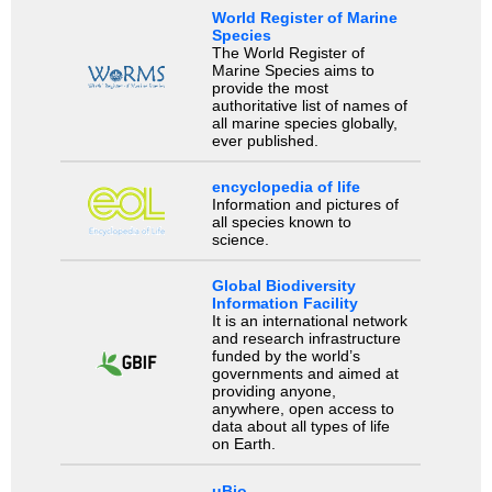
World Register of Marine
Species
The World Register of
Marine Species aims to
provide the most
authoritative list of names of
all marine species globally,
ever published.
encyclopedia of life
Information and pictures of
all species known to
science.
Global Biodiversity
Information Facility
It is an international network
and research infrastructure
funded by the world’s
governments and aimed at
providing anyone,
anywhere, open access to
data about all types of life
on Earth.
uBio