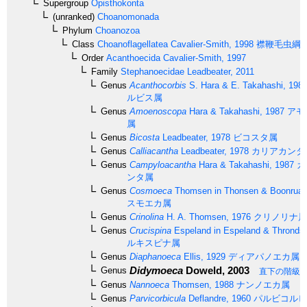
Supergroup
Opisthokonta
(unranked)
Choanomonada
Phylum
Choanozoa
Class
Choanoflagellatea
Cavalier-Smith, 1998
襟鞭毛虫綱
Order
Acanthoecida
Cavalier-Smith, 1997
Family
Stephanoecidae
Leadbeater, 2011
Genus
Acanthocorbis
S. Hara & E. Takahashi, 198
ルビス属
Genus
Amoenoscopa
Hara & Takahashi, 1987
アモ
属
Genus
Bicosta
Leadbeater, 1978
ビコスタ属
Genus
Calliacantha
Leadbeater, 1978
カリアカンタ
Genus
Campyloacantha
Hara & Takahashi, 1987
カ
ンタ属
Genus
Cosmoeca
Thomsen in Thonsen & Boonruan
スモエカ属
Genus
Crinolina
H. A. Thomsen, 1976
クリノリナ属
Genus
Crucispina
Espeland in Espeland & Thronds
ルキスピナ属
Genus
Diaphanoeca
Ellis, 1929
ディアパノエカ属
Didymoeca
Doweld, 2003
Genus
直下の階級
Genus
Nannoeca
Thomsen, 1988
ナンノエカ属
Genus
Parvicorbicula
Deflandre, 1960
パルビコルビ