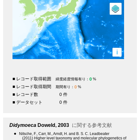
i
■ レコード取得範囲
0
緯度経度情報有り：
%
■ レコード取得期間
0
期間有り：
%
■ レコード数
0 件
■ データセット
0 件
Didymoeca
Doweld, 2003
に関する参考文献
●
Nitsche, F., Carr, M., Arndt, H. and B. S. C. Leadbeater
(2011) Higher level taxonomy and molecular phylogenetics of