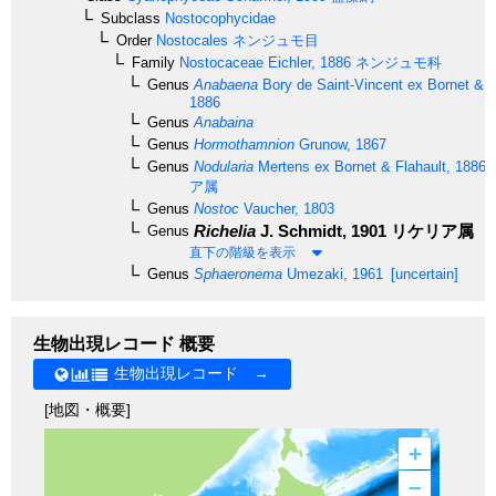
Subclass
Nostocophycidae
Order
Nostocales
ネンジュモ目
Family
Nostocaceae
Eichler, 1886
ネンジュモ科
Genus
Anabaena
Bory de Saint-Vincent ex Bornet & F
1886
Genus
Anabaina
Genus
Hormothamnion
Grunow, 1867
Genus
Nodularia
Mertens ex Bornet & Flahault, 1886
ア属
Genus
Nostoc
Vaucher, 1803
Richelia
J. Schmidt, 1901
リケリア属
Genus
直下の階級を表示
Genus
Sphaeronema
Umezaki, 1961
[uncertain]
生物出現レコード 概要
生物出現レコード →
[地図・概要]
+
–