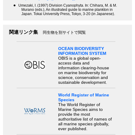
●
Umezaki, I. (1997) Division Cyanophyta. In: Chihara, M. & M.
Murano (eds.), An illustrated guide to marine plankton in
Japan. Tokai University Press, Tokyo, 3-20 (in Japanese).
関連リンク集
同生物を別サイトで閲覧
OCEAN BIODIVERSITY
INFORMATION SYSTEM
OBIS is a global open-
access data and
information clearing-house
on marine biodiversity for
science, conservation and
sustainable development.
World Register of Marine
Species
The World Register of
Marine Species aims to
provide the most
authoritative list of names of
all marine species globally,
ever published.