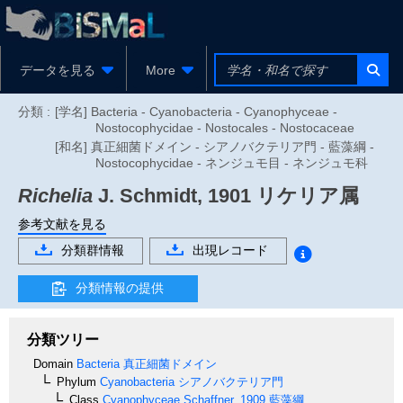
データを見る
More
分類 :
[学名] Bacteria - Cyanobacteria - Cyanophyceae -
Nostocophycidae - Nostocales - Nostocaceae
[和名] 真正細菌ドメイン - シアノバクテリア門 - 藍藻綱 -
Nostocophycidae - ネンジュモ目 - ネンジュモ科
Richelia
J. Schmidt, 1901
リケリア属
参考文献を見る
分類群情報
出現レコード
分類情報の提供
分類ツリー
Domain
Bacteria
真正細菌ドメイン
Phylum
Cyanobacteria
シアノバクテリア門
Class
Cyanophyceae
Schaffner, 1909
藍藻綱