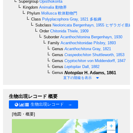
Supergroup
Opisthokonta
Kingdom
Animalia
動物界
Phylum
Mollusca
軟体動物門
Class
Polyplacophora
Gray, 1821
多板綱
Subclass
Neoloricata
Bergenhayn, 1955
ヒザラガイ亜綱
Order
Chitonida
Thiele, 1909
Suborder
Acanthochitonina
Bergenhayn, 1930
Family
Acanthochitonidae
Pilsbry, 1893
Genus
Acanthochitona
Gray, 1821
Genus
Craspedochiton
Shuttleworth, 1853
Genus
Cryptochiton
von Middendorff, 1847
Genus
Leptoplax
Dall, 1882
Notoplax
H. Adams, 1861
Genus
直下の階級を表示
生物出現レコード 概要
生物出現レコード →
[地図・概要]
+