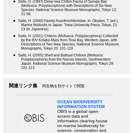
●
Saito, H. (1997) Deep-sea Chiton Fauna of Suruga Bay
(Mollusca: Polyplacophora) with Descriptions of Six New
Species. National Science Museum Monographs, Tokyo 12:
31-58.
●
Saito, H. (2000) Family Acanthochitonidae. In: Okutani, T. (ed.),
Marine Mollusks in Japan. Tokai University Press, Tokyo, 21-
23 (in Japanese).
●
Saito, H. (2001) Chitons (Mollusca: Polyplacophora) Collected
by the R/V Kotaka-Maru from Tosa Bay, Western Japan, with
Descriptions of Two New Species. National Science Museum
Monographs, Tokyo 20: 101-119.
●
Saito, H. (2005) Shelf and Bathyal Chitons (Mollusca:
Polyplacophora) from the Nansei Islands, Southwestern
Japan. National Science Museum Monographs, Tokyo 29:
101-113.
関連リンク集
同生物を別サイトで閲覧
OCEAN BIODIVERSITY
INFORMATION SYSTEM
OBIS is a global open-
access data and
information clearing-house
on marine biodiversity for
science, conservation and