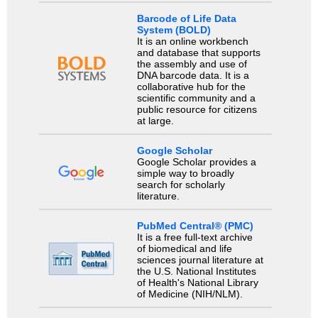
Barcode of Life Data
System (BOLD)
It is an online workbench
and database that supports
the assembly and use of
DNA barcode data. It is a
collaborative hub for the
scientific community and a
public resource for citizens
at large.
Google Scholar
Google Scholar provides a
simple way to broadly
search for scholarly
literature.
PubMed Central® (PMC)
It is a free full-text archive
of biomedical and life
sciences journal literature at
the U.S. National Institutes
of Health's National Library
of Medicine (NIH/NLM).