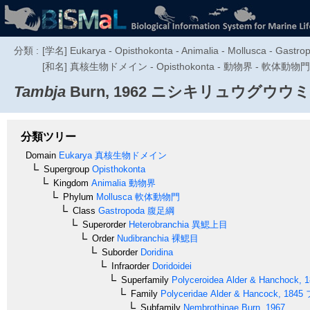
分類 :
[学名] Eukarya - Opisthokonta - Animalia - Mollusca - Gastrop
[和名] 真核生物ドメイン - Opisthokonta - 動物界 - 軟体動物門 -
Tambja
Burn, 1962
ニシキリュウグウウミ
分類ツリー
Domain
Eukarya
真核生物ドメイン
Supergroup
Opisthokonta
Kingdom
Animalia
動物界
Phylum
Mollusca
軟体動物門
Class
Gastropoda
腹足綱
Superorder
Heterobranchia
異鰓上目
Order
Nudibranchia
裸鰓目
Suborder
Doridina
Infraorder
Doridoidei
Superfamily
Polyceroidea
Alder & Hanchock, 
Family
Polyceridae
Alder & Hancock, 1845
Subfamily
Nembrothinae
Burn, 1967