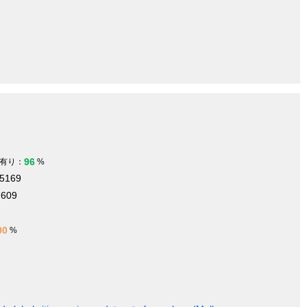
96
有り：
%
75169
7609
00
%