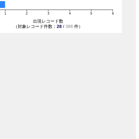
1
2
3
4
5
6
出現レコード数
（対象レコード件数：
28
/
388
件）