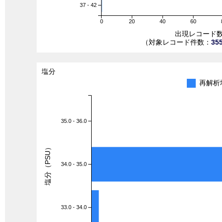
37 - 42
0
20
40
60
出現レコード
（対象レコード件数：
35
塩分
再解析
35.0 - 36.0
塩分（PSU）
34.0 - 35.0
33.0 - 34.0