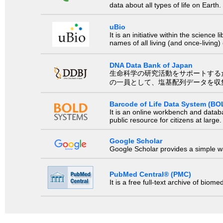
data about all types of life on Earth.
uBio
It is an initiative within the scienc
names of all living (and once-living
DNA Data Bank of Japan
生命科学の研究活動をサポートするために、国際塩基
の一員として、塩基配列データを収
Barcode of Life Data System (BO
It is an online workbench and datab
public resource for citizens at large.
Google Scholar
Google Scholar provides a simple way
PubMed Central® (PMC)
It is a free full-text archive of biom