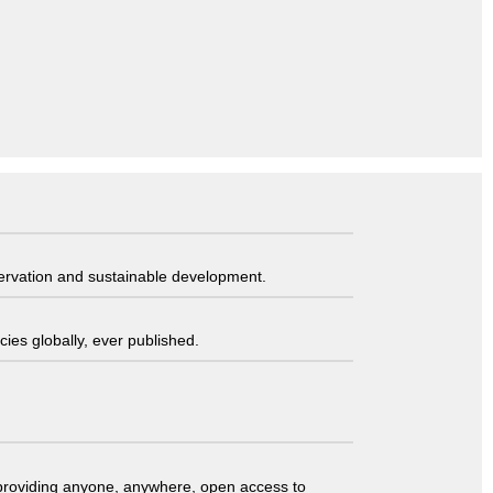
servation and sustainable development.
ies globally, ever published.
t providing anyone, anywhere, open access to