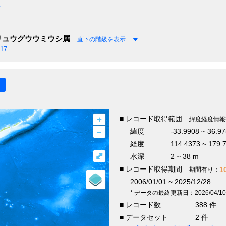
7
リュウグウウミウシ属
直下の階級を表示
017
+
■ レコード取得範囲
緯度経度情報
–
緯度
-33.9908 ~ 36.9
経度
114.4373 ~ 179.
⤢
水深
2 ~ 38 m
■ レコード取得期間
1
期間有り：
2006/01/01 ~ 2025/12/28
* データの最終更新日：2026/04/10
■ レコード数
388 件
■ データセット
2 件