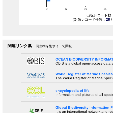
0
5
10
15
出現レコード数
（対象レコード件数：
28
/
関連リンク集
同生物を別サイトで閲覧
OCEAN BIODIVERSITY INFORMA
OBIS is a global open-access data a
World Register of Marine Species
The World Register of Marine Species
encyclopedia of life
Information and pictures of all spec
Global Biodiversity Information Fa
It is an international network and 