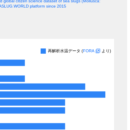
 global citizen science dataset of sea slugs (Mollusca:
EASLUG.WORLD platform since 2015
再解析水温データ (
FORA
より)