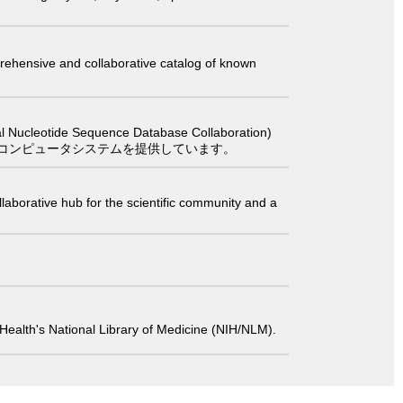
comprehensive and collaborative catalog of known
 Sequence Database Collaboration)
コンピュータシステムを提供しています。
laborative hub for the scientific community and a
 of Health's National Library of Medicine (NIH/NLM).