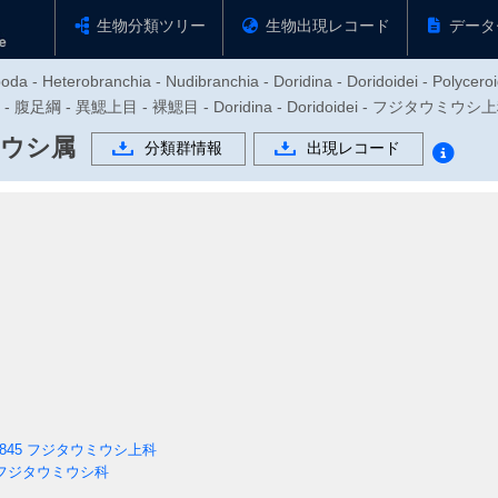
生物分類ツリー
生物出現レコード
データ
oda - Heterobranchia - Nudibranchia - Doridina - Doridoidei - Polycero
 腹足綱 - 異鰓上目 - 裸鰓目 - Doridina - Doridoidei - フジタウミウシ
ウシ属
分類群情報
出現レコード
1845
フジタウミウシ上科
フジタウミウシ科