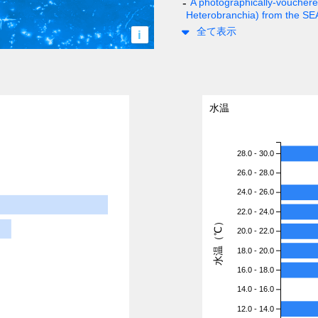
A photographically-vouchered
Heterobranchia) from the S
全て表示
i
水温
28.0 - 30.0
26.0 - 28.0
24.0 - 26.0
22.0 - 24.0
水温（℃）
20.0 - 22.0
18.0 - 20.0
16.0 - 18.0
14.0 - 16.0
12.0 - 14.0