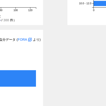
10.0 - 12.0
80
100
120
0
数
5
/
388
件）
塩分データ (
FORA
より)