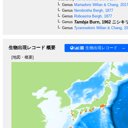
Genus
Martadoris
Willan & Chang, 201
Genus
Nembrotha
Bergh, 1877
Genus
Roboastra
Bergh, 1877
Tambja
Burn, 1962
ニシキ
Genus
Genus
Tyrannodoris
Willan & Chang, 2
生物出現レコード 概要
生物出現レコード →
[地図・概要]